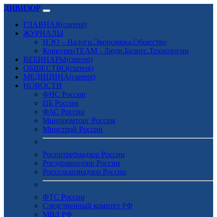
ДИВИЗОР
ГЛАВНАЯ
(current)
ЖУРНАЛЫ
НЭО – Налоги.Экономика.Общество
КонкуренTEAM - Люди.Бизнес.Технологии
ВЕБИНАРЫ
(current)
ОБЩЕСТВО
(current)
МЕДИЦИНА
(current)
НОВОСТИ
ФНС России
ЦБ России
ФАС России
Минпромторг России
Минстрой России
Роспотребнадзор России
Росздравнадзор России
Россельхознадзор России
ФТС России
Следственный комитет РФ
МВД РФ