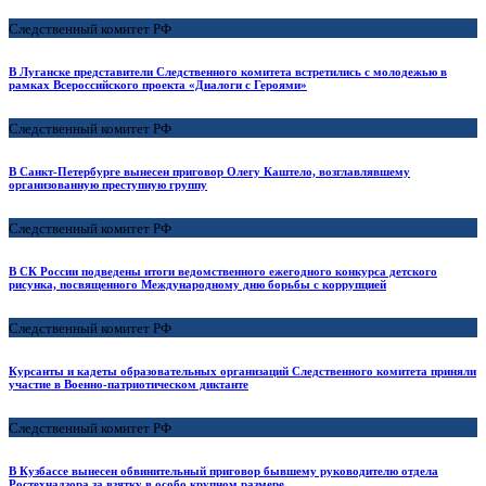
Следственный комитет РФ
В Луганске представители Следственного комитета встретились с молодежью в
рамках Всероссийского проекта «Диалоги с Героями»
Следственный комитет РФ
В Санкт-Петербурге вынесен приговор Олегу Каштело, возглавлявшему
организованную преступную группу
Следственный комитет РФ
В СК России подведены итоги ведомственного ежегодного конкурса детского
рисунка, посвященного Международному дню борьбы с коррупцией
Следственный комитет РФ
Курсанты и кадеты образовательных организаций Следственного комитета приняли
участие в Военно-патриотическом диктанте
Следственный комитет РФ
В Кузбассе вынесен обвинительный приговор бывшему руководителю отдела
Ростехнадзора за взятку в особо крупном размере