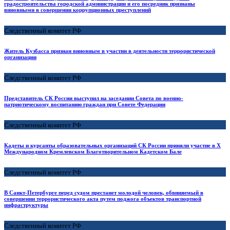
градостроительства городской администрации и его посредник признаны
виновными в совершении коррупционных преступлений
Следственный комитет РФ
Житель Кузбасса признан виновным в участии в деятельности террористической
организации
Следственный комитет РФ
Представитель СК России выступил на заседании Совета по военно-
патриотическому воспитанию граждан при Совете Федерации
Следственный комитет РФ
Кадеты и курсанты образовательных организаций СК России приняли участие в X
Международном Кремлевском Благотворительном Кадетском Бале
Следственный комитет РФ
В Санкт-Петербурге перед судом престанет молодой человек, обвиняемый в
совершении террористического акта путем поджога объектов транспортной
инфраструктуры
Следственный комитет РФ