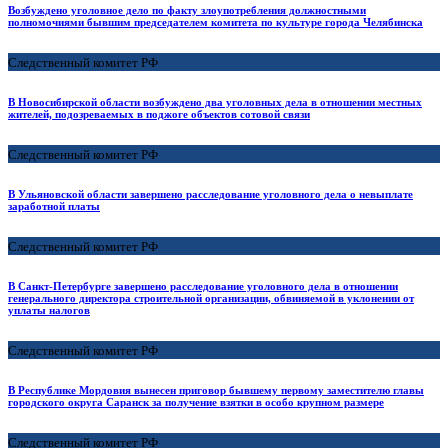
Возбуждено уголовное дело по факту злоупотребления должностными
полномочиями бывшим председателем комитета по культуре города Челябинска
Следственный комитет РФ
В Новосибирской области возбуждено два уголовных дела в отношении местных
жителей, подозреваемых в поджоге объектов сотовой связи
Следственный комитет РФ
В Ульяновской области завершено расследование уголовного дела о невыплате
заработной платы
Следственный комитет РФ
В Санкт-Петербурге завершено расследование уголовного дела в отношении
генерального директора строительной организации, обвиняемой в уклонении от
уплаты налогов
Следственный комитет РФ
В Республике Мордовия вынесен приговор бывшему первому заместителю главы
городского округа Саранск за получение взятки в особо крупном размере
Следственный комитет РФ