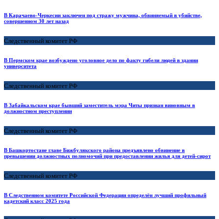
В Карачаево-Черкесии заключен под стражу мужчина, обвиняемый в убийстве,
совершенном 30 лет назад
Следственный комитет РФ
В Пермском крае возбуждено уголовное дело по факту гибели людей в здании
университета
Следственный комитет РФ
В Забайкальском крае бывший заместитель мэра Читы признан виновным в
должностном преступлении
Следственный комитет РФ
В Башкортостане главе Бижбулякского района предъявлено обвинение в
превышении должностных полномочий при предоставлении жилья для детей-сирот
Следственный комитет РФ
В Следственном комитете Российской Федерации определён лучший профильный
кадетский класс 2025 года