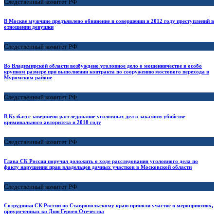
Следственный комитет РФ
В Москве мужчине предъявлено обвинение в совершении в 2012 году преступлений в
отношении девушки
Следственный комитет РФ
Во Владимирской области возбуждено уголовное дело о мошенничестве в особо
крупном размере при выполнении контракта по сооружению мостового перехода в
Муромском районе
Следственный комитет РФ
В Кузбассе завершено расследование уголовных дел о заказном убийстве
криминального авторитета в 2018 году
Следственный комитет РФ
Глава СК России поручил доложить о ходе расследования уголовного дела по
факту нарушения прав владельцев дачных участков в Московской области
Следственный комитет РФ
Сотрудники СК России по Ставропольскому краю приняли участие в мероприятиях,
приуроченных ко Дню Героев Отечества