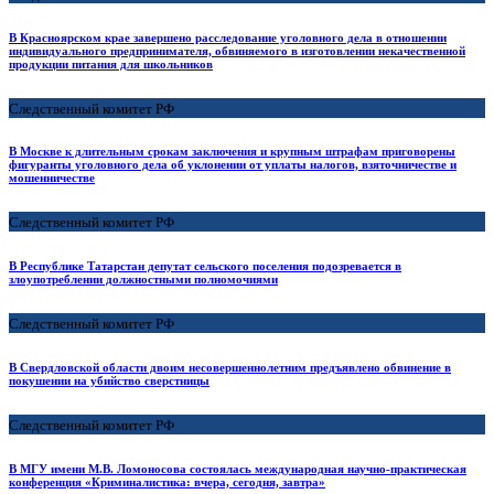
В Красноярском крае завершено расследование уголовного дела в отношении
индивидуального предпринимателя, обвиняемого в изготовлении некачественной
продукции питания для школьников
Следственный комитет РФ
В Москве к длительным срокам заключения и крупным штрафам приговорены
фигуранты уголовного дела об уклонении от уплаты налогов, взяточничестве и
мошенничестве
Следственный комитет РФ
В Республике Татарстан депутат сельского поселения подозревается в
злоупотреблении должностными полномочиями
Следственный комитет РФ
В Свердловской области двоим несовершеннолетним предъявлено обвинение в
покушении на убийство сверстницы
Следственный комитет РФ
В МГУ имени М.В. Ломоносова состоялась международная научно-практическая
конференция «Криминалистика: вчера, сегодня, завтра»