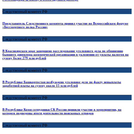
Следственный комитет РФ
Представитель Следственного комитета принял участие во Всероссийском форуме
«Бессмертного полка России»
Следственный комитет РФ
В Красноярском крае завершено расследование уголовного дела по обвинению
бывшего директора коммерческой организации в уклонении от уплаты налогов на
сумму более 279 млн рублей
Следственный комитет РФ
В Республике Башкортостан возбуждено уголовное дело по факту невыплаты
заработной платы на сумму около 15 млн рублей
Следственный комитет РФ
В Республике Коми сотрудники СК России приняли участие в мероприятии, на
котором подведены итоги деятельности поисковых отрядов
Следственный комитет РФ