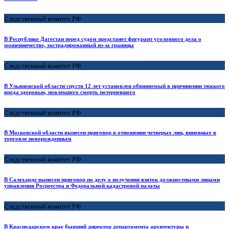
Следственный комитет РФ
В Республике Дагестан перед судом предстанет фигурант уголовного дела о
мошенничестве, экстрадированный из-за границы
Следственный комитет РФ
В Ульяновской области спустя 12 лет установлен обвиняемый в причинении тяжкого
вреда здоровью, повлекшего смерть потерпевшего
Следственный комитет РФ
В Московской области вынесен приговор в отношении четверых лиц, виновных в
торговле новорожденным
Следственный комитет РФ
В Салехарде вынесен приговор по делу о получении взяток должностными лицами
управления Росреестра и Федеральной кадастровой палаты
Следственный комитет РФ
В Краснодарском крае бывший директор департамента архитектуры и