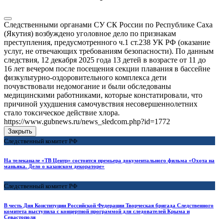
Следственными органами СУ СК России по Республике Саха
(Якутия) возбуждено уголовное дело по признакам
преступления, предусмотренного ч.1 ст.238 УК РФ (оказание
услуг, не отвечающих требованиям безопасности). По данным
следствия, 12 декабря 2025 года 13 детей в возрасте от 11 до
16 лет вечером после посещения секции плавания в бассейне
физкультурно-оздоровительного комплекса дети
почувствовали недомогание и были обследованы
медицинскими работниками, которые констатировали, что
причиной ухудшения самочувствия несовершеннолетних
стало токсическое действие хлора.
https://www.gubnews.ru/news_sledcom.php?id=1772
Закрыть
Следственный комитет РФ
На телеканале «ТВ Центр» состоится премьера документального фильма «Охота на
маньяка. Дело о казанском декораторе»
Следственный комитет РФ
В честь Дня Конституции Российской Федерации Творческая бригада Следственного
комитета выступила с концертной программой для следователей Крыма и
Севастополя