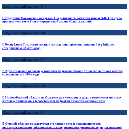
Следственный комитет РФ
Сотрудники Московской академии Следственного комитета имени А.Я. Сухарева
приняли участие в благотворительной акции «Елка желаний»
Следственный комитет РФ
В Республике Татарстан местная жительница признана виновной в убийстве,
совершенном 28 лет назад
Следственный комитет РФ
В Архангельской области установлен подозреваемый в убийстве местного жителя,
совершенном в 1996 году
Следственный комитет РФ
В Новосибирской области возбуждено два уголовных дела в отношении местных
жителей, обвиняемых в совершении поджогов объектов сотовой связи
Следственный комитет РФ
В Омской области расследуется уголовное дело в отношении троих
несовершеннолетних, обвиняемых в совершении покушения на террористический