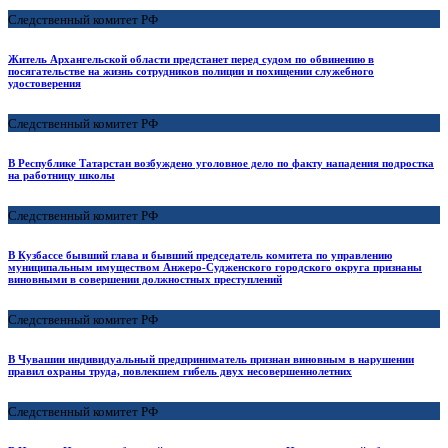
Следственный комитет РФ
Житель Архангельской области предстанет перед судом по обвинению в
посягательстве на жизнь сотрудников полиции и похищении служебного
удостоверения
Следственный комитет РФ
В Республике Татарстан возбуждено уголовное дело по факту нападения подростка
на работницу школы
Следственный комитет РФ
В Кузбассе бывший глава и бывший председатель комитета по управлению
муниципальным имуществом Анжеро-Судженского городского округа признаны
виновными в совершении должностных преступлений
Следственный комитет РФ
В Чувашии индивидуальный предприниматель признан виновным в нарушении
правил охраны труда, повлекшем гибель двух несовершеннолетних
Следственный комитет РФ