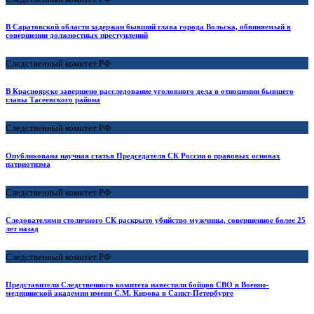
В Саратовской области задержан бывший глава города Вольска, обвиняемый в
совершении должностных преступлений
Следственный комитет РФ
В Красноярске завершено расследование уголовного дела в отношении бывшего
главы Тасеевского района
Следственный комитет РФ
Опубликована научная статья Председателя СК России о правовых основах
патриотизма
Следственный комитет РФ
Следователями столичного СК раскрыто убийство мужчины, совершенное более 25
лет назад
Следственный комитет РФ
Представители Следственного комитета навестили бойцов СВО в Военно-
медицинской академии имени С.М. Кирова в Санкт-Петербурге