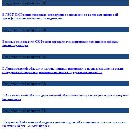
Следственный комитет РФ
В ГВСУ СК России проведено оперативное совещание по вопросам цифровой
трансформации деятельности ведомства
Следственный комитет РФ
Военные следователи СК России передали гуманитарную помощь российским
военнослужащим
Следственный комитет РФ
В Ленинградской области мужчина признан виновным в посягательстве на жизнь
сотрудника полиции и применении насилия к представителю власти
Следственный комитет РФ
В Архангельской области двое жителей областного центра подозреваются в хищении
боеприпасов
Следственный комитет РФ
В Кировской области возбуждено уголовное дело об уклонении от уплаты налогов
на сумму более 120 млн рублей