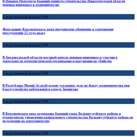
В Нижнем Новгороде бывший министр строительства Нижегородской области
признан виновным в мошенничестве
Следственный комитет РФ
Жительнице Красноярского края предъявлено обвинение в совершении
преступления 22 года назад
Следственный комитет РФ
В Архангельской области местный житель признан виновным в участии в
деятельности террористической организации и покушении на убийство
Следственный комитет РФ
В Республике Марий Эл возбуждено уголовное дело по факту мошенничества при
благоустройстве набережной в городе Звенигово
Следственный комитет РФ
В Красноярском крае задержаны бывший глава Большеулуйского района и
руководитель управления капитального строительства Большеулуйского района по
подозрению во взяточничестве
Следственный комитет РФ