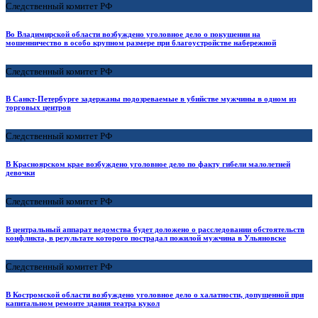
Следственный комитет РФ
Во Владимирской области возбуждено уголовное дело о покушении на
мошенничество в особо крупном размере при благоустройстве набережной
Следственный комитет РФ
В Санкт-Петербурге задержаны подозреваемые в убийстве мужчины в одном из
торговых центров
Следственный комитет РФ
В Красноярском крае возбуждено уголовное дело по факту гибели малолетней
девочки
Следственный комитет РФ
В центральный аппарат ведомства будет доложено о расследовании обстоятельств
конфликта, в результате которого пострадал пожилой мужчина в Ульяновске
Следственный комитет РФ
В Костромской области возбуждено уголовное дело о халатности, допущенной при
капитальном ремонте здания театра кукол