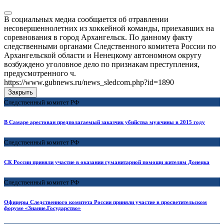
В социальных медиа сообщается об отравлении
несовершеннолетних из хоккейной команды, приехавших на
соревнования в город Архангельск. По данному факту
следственными органами Следственного комитета России по
Архангельской области и Ненецкому автономном округу
возбуждено уголовное дело по признакам преступления,
предусмотренного ч.
https://www.gubnews.ru/news_sledcom.php?id=1890
Закрыть
Следственный комитет РФ
В Самаре арестован предполагаемый заказчик убийства мужчины в 2015 году
Следственный комитет РФ
СК России приняли участие в оказании гуманитарной помощи жителям Донецка
Следственный комитет РФ
Офицеры Следственного комитета России приняли участие в просветительском
форуме «Знание.Государство»