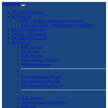
ДИВИЗОР
ГЛАВНАЯ
(current)
ЖУРНАЛЫ
НЭО – Налоги.Экономика.Общество
КонкуренTEAM - Люди.Бизнес.Технологии
ВЕБИНАРЫ
(current)
ОБЩЕСТВО
(current)
МЕДИЦИНА
(current)
НОВОСТИ
ФНС России
ЦБ России
ФАС России
Минпромторг России
Минстрой России
Роспотребнадзор России
Росздравнадзор России
Россельхознадзор России
ФТС России
Следственный комитет РФ
МВД РФ