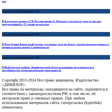
акт
Следственный комитет РФ
В Кадетском корпусе СК России имени А. Невского состоялся урок мужества,
приуроченный к 15-летию ведомства
Следственный комитет РФ
В Республике Крым возбуждено уголовное дело по факту смерти новорожденного в
перинатальном центре Симферополя
Следственный комитет РФ
В Выборгском районе Ленинградской области женщина подозревается в
пособничестве террористической деятельности
Copyright
2013-2024 Все права защищены, Издательство
«ДИВИЗОР».
Все права на материалы, находящиеся на сайте, охраняются в
соответствии с законодательством РФ, в том числе, об
авторском праве и смежных правах. При любом
использовании материалов сайта, гиперссылка (hyperlink)
обязательна.