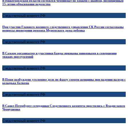
В Нижегородской области состоялся чемпионат по хоккею с шайбой, посвященный
15-летию образования ведомства
Следственный комитет РФ
При участии Главного военного следственного управления СК России согласованы
вопросы проведения ремонта Муромского дома ребенка
Следственный комитет РФ
В Самаре организатор и участники банды признаны виновными в совершении
тяжких преступлений
Следственный комитет РФ
В Пензе возбуждено уголовное дело по факту смерти женщины при падении наледи с
козырька балкона
Следственный комитет РФ
В Санкт-Петербурге сотрудники Следственного комитета простились с Владиславом
Чернушенко
Следственный комитет РФ