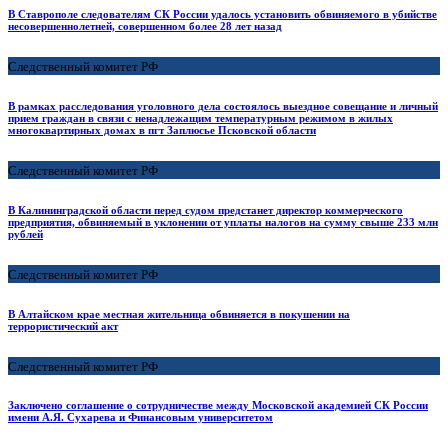
В Ставрополе следователям СК России удалось установить обвиняемого в убийстве
несовершеннолетней, совершенном более 28 лет назад
Следственный комитет РФ
В рамках расследования уголовного дела состоялось выездное совещание и личный
прием граждан в связи с ненадлежащим температурным режимом в жилых
многоквартирных домах в пгт Заплюсье Псковской области
Следственный комитет РФ
В Калининградской области перед судом предстанет директор коммерческого
предприятия, обвиняемый в уклонении от уплаты налогов на сумму свыше 233 млн
рублей
Следственный комитет РФ
В Алтайском крае местная жительница обвиняется в покушении на
террористический акт
Следственный комитет РФ
Заключено соглашение о сотрудничестве между Московской академией СК России
имени А.Я. Сухарева и Финансовым университетом