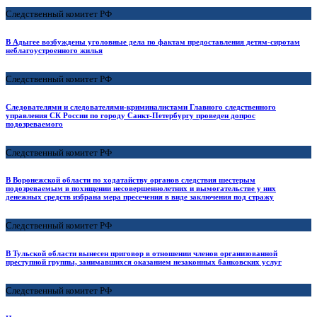
Следственный комитет РФ
В Адыгее возбуждены уголовные дела по фактам предоставления детям-сиротам
неблагоустроенного жилья
Следственный комитет РФ
Следователями и следователями-криминалистами Главного следственного
управления СК России по городу Санкт-Петербургу проведен допрос
подозреваемого
Следственный комитет РФ
В Воронежской области по ходатайству органов следствия шестерым
подозреваемым в похищении несовершеннолетних и вымогательстве у них
денежных средств избрана мера пресечения в виде заключения под стражу
Следственный комитет РФ
В Тульской области вынесен приговор в отношении членов организованной
преступной группы, занимавшихся оказанием незаконных банковских услуг
Следственный комитет РФ