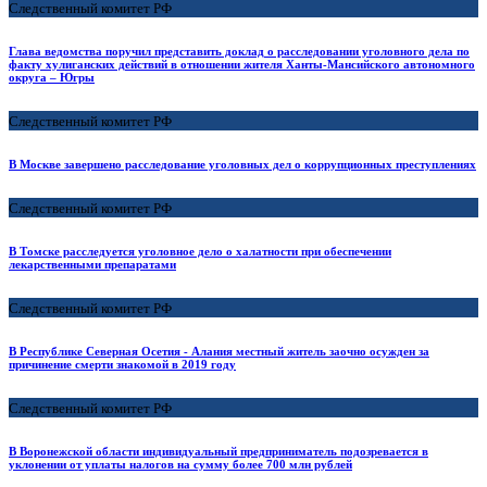
Следственный комитет РФ
Глава ведомства поручил представить доклад о расследовании уголовного дела по
факту хулиганских действий в отношении жителя Ханты-Мансийского автономного
округа – Югры
Следственный комитет РФ
В Москве завершено расследование уголовных дел о коррупционных преступлениях
Следственный комитет РФ
В Томске расследуется уголовное дело о халатности при обеспечении
лекарственными препаратами
Следственный комитет РФ
В Республике Северная Осетия - Алания местный житель заочно осужден за
причинение смерти знакомой в 2019 году
Следственный комитет РФ
В Воронежской области индивидуальный предприниматель подозревается в
уклонении от уплаты налогов на сумму более 700 млн рублей