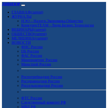
ДИВИЗОР
ГЛАВНАЯ
(current)
ЖУРНАЛЫ
НЭО – Налоги.Экономика.Общество
КонкуренTEAM - Люди.Бизнес.Технологии
ВЕБИНАРЫ
(current)
ОБЩЕСТВО
(current)
МЕДИЦИНА
(current)
НОВОСТИ
ФНС России
ЦБ России
ФАС России
Минпромторг России
Минстрой России
Роспотребнадзор России
Росздравнадзор России
Россельхознадзор России
ФТС России
Следственный комитет РФ
МВД РФ