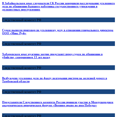
В Забайкальском крае следователи СК России завершили расследование уголовного
дела по обвинению бывшего работника государственного учреждения в
должностных преступлениях
Следственный комитет РФ
Судом вынесен приговор по уголовному делу в отношении генерального директора
ООО «Микс Руф»
Следственный комитет РФ
Хабаровском крае мужчина заочно предстанет перед судом по обвинению в
убийстве, совершенном 13 лет назад
Следственный комитет РФ
Возбуждено уголовное дело по факту возгорания цистерн на железной дороге в
Тамбовской области
Следственный комитет РФ
Представители Следственного комитета России приняли участие в Международном
академическом юридическом форуме «Военное право во имя Победы»
Следственный комитет РФ