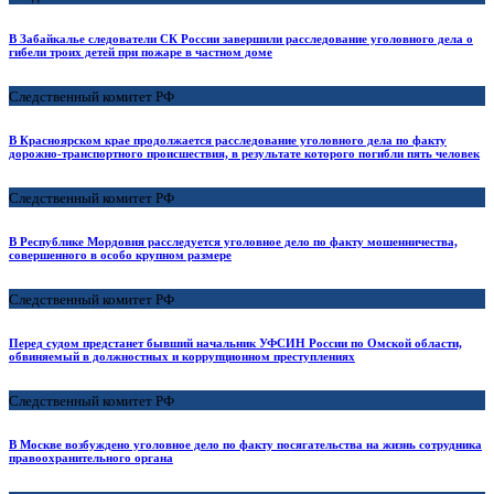
В Забайкалье следователи СК России завершили расследование уголовного дела о
гибели троих детей при пожаре в частном доме
Следственный комитет РФ
В Красноярском крае продолжается расследование уголовного дела по факту
дорожно-транспортного происшествия, в результате которого погибли пять человек
Следственный комитет РФ
В Республике Мордовия расследуется уголовное дело по факту мошенничества,
совершенного в особо крупном размере
Следственный комитет РФ
Перед судом предстанет бывший начальник УФСИН России по Омской области,
обвиняемый в должностных и коррупционном преступлениях
Следственный комитет РФ
В Москве возбуждено уголовное дело по факту посягательства на жизнь сотрудника
правоохранительного органа