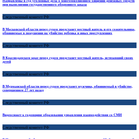
Направлены в суд уголовные дела о многомиллионном хищении денежных средств
при выполнении государственного оборонного заказа
Следственный комитет РФ
В Московской области перед судом предстанет местный житель и его сожительница,
обвиняемые в покушении на убийство ребенка и иных преступлениях
Следственный комитет РФ
В Краснодарском крае перед судом предстанет местный житель, истязавший своих
детей
Следственный комитет РФ
В Мурманской области перед судом предстанет мужчина, обвиняемый в убийстве,
совершенном 27 лет назад
Следственный комитет РФ
Видеосюжет к годовщине образования управления взаимодействия со СМИ
Следственный комитет РФ