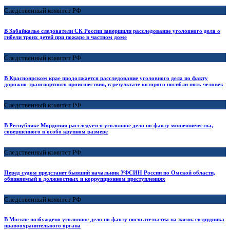
Следственный комитет РФ
В Забайкалье следователи СК России завершили расследование уголовного дела о
гибели троих детей при пожаре в частном доме
Следственный комитет РФ
В Красноярском крае продолжается расследование уголовного дела по факту
дорожно-транспортного происшествия, в результате которого погибли пять человек
Следственный комитет РФ
В Республике Мордовия расследуется уголовное дело по факту мошенничества,
совершенного в особо крупном размере
Следственный комитет РФ
Перед судом предстанет бывший начальник УФСИН России по Омской области,
обвиняемый в должностных и коррупционном преступлениях
Следственный комитет РФ
В Москве возбуждено уголовное дело по факту посягательства на жизнь сотрудника
правоохранительного органа