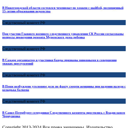
В Нижегородской области состоялся чемпионат по хоккею с шайбой, посвященный
15-летию образования ведомства
Следственный комитет РФ
При участии Главного военного следственного управления СК России согласованы
вопросы проведения ремонта Муромского дома ребенка
Следственный комитет РФ
В Самаре организатор и участники банды признаны виновными в совершении
тяжких преступлений
Следственный комитет РФ
В Пензе возбуждено уголовное дело по факту смерти женщины при падении наледи с
козырька балкона
Следственный комитет РФ
В Санкт-Петербурге сотрудники Следственного комитета простились с Владиславом
Чернушенко
Copyright
2013-2024 Все права защищены, Издательство