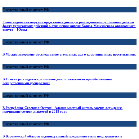
Следственный комитет РФ
Глава ведомства поручил представить доклад о расследовании уголовного дела по
факту хулиганских действий в отношении жителя Ханты-Мансийского автономного
округа – Югры
Следственный комитет РФ
В Москве завершено расследование уголовных дел о коррупционных преступлениях
Следственный комитет РФ
В Томске расследуется уголовное дело о халатности при обеспечении
лекарственными препаратами
Следственный комитет РФ
В Республике Северная Осетия - Алания местный житель заочно осужден за
причинение смерти знакомой в 2019 году
Следственный комитет РФ
В Воронежской области индивидуальный предприниматель подозревается в