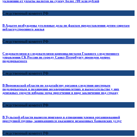
уклонении от уплаты налогов на сумму более 700 млн рублей
Следственный комитет РФ
В Адыгее возбуждены уголовные дела по фактам предоставления детям-сиротам
неблагоустроенного жилья
Следственный комитет РФ
Следователями и следователями-криминалистами Главного следственного
управления СК России по городу Санкт-Петербургу проведен допрос
подозреваемого
Следственный комитет РФ
В Воронежской области по ходатайству органов следствия шестерым
подозреваемым в похищении несовершеннолетних и вымогательстве у них
денежных средств избрана мера пресечения в виде заключения под стражу
Следственный комитет РФ
В Тульской области вынесен приговор в отношении членов организованной
преступной группы, занимавшихся оказанием незаконных банковских услуг
Следственный комитет РФ