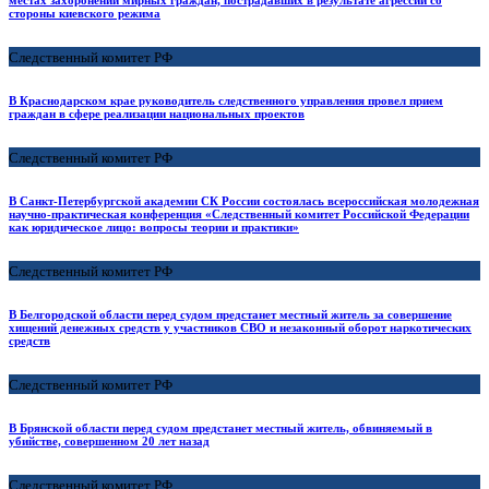
местах захоронений мирных граждан, пострадавших в результате агрессии со
стороны киевского режима
Следственный комитет РФ
В Краснодарском крае руководитель следственного управления провел прием
граждан в сфере реализации национальных проектов
Следственный комитет РФ
В Санкт-Петербургской академии СК России состоялась всероссийская молодежная
научно-практическая конференция «Следственный комитет Российской Федерации
как юридическое лицо: вопросы теории и практики»
Следственный комитет РФ
В Белгородской области перед судом предстанет местный житель за совершение
хищений денежных средств у участников СВО и незаконный оборот наркотических
средств
Следственный комитет РФ
В Брянской области перед судом предстанет местный житель, обвиняемый в
убийстве, совершенном 20 лет назад
Следственный комитет РФ