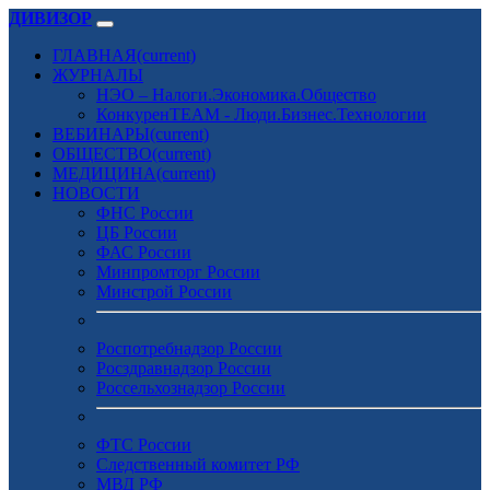
ДИВИЗОР
ГЛАВНАЯ
(current)
ЖУРНАЛЫ
НЭО – Налоги.Экономика.Общество
КонкуренTEAM - Люди.Бизнес.Технологии
ВЕБИНАРЫ
(current)
ОБЩЕСТВО
(current)
МЕДИЦИНА
(current)
НОВОСТИ
ФНС России
ЦБ России
ФАС России
Минпромторг России
Минстрой России
Роспотребнадзор России
Росздравнадзор России
Россельхознадзор России
ФТС России
Следственный комитет РФ
МВД РФ