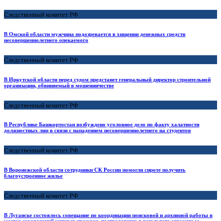
Следственный комитет РФ
В Омской области мужчина подозревается в хищении денежных средств
несовершеннолетнего опекаемого
Следственный комитет РФ
В Иркутской области перед судом предстанет генеральный директор строительной
организации, обвиняемый в мошенничестве
Следственный комитет РФ
В Республике Башкортостан возбуждено уголовное дело по факту халатности
должностных лиц в связи с нападением несовершеннолетнего на студентов
Следственный комитет РФ
В Воронежской области сотрудники СК России помогли сироте получить
благоустроенное жилье
Следственный комитет РФ
В Луганске состоялось совещание по координации поисковой и архивной работы в