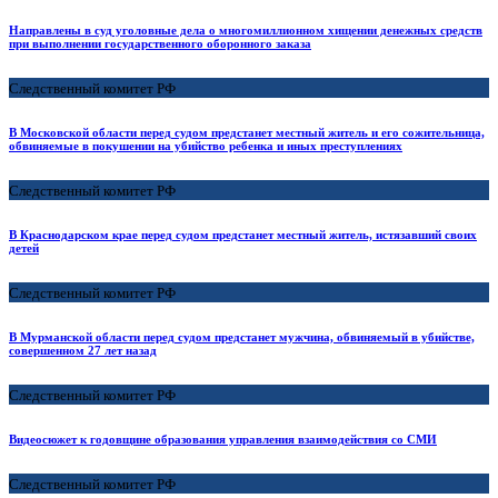
Направлены в суд уголовные дела о многомиллионном хищении денежных средств
при выполнении государственного оборонного заказа
Следственный комитет РФ
В Московской области перед судом предстанет местный житель и его сожительница,
обвиняемые в покушении на убийство ребенка и иных преступлениях
Следственный комитет РФ
В Краснодарском крае перед судом предстанет местный житель, истязавший своих
детей
Следственный комитет РФ
В Мурманской области перед судом предстанет мужчина, обвиняемый в убийстве,
совершенном 27 лет назад
Следственный комитет РФ
Видеосюжет к годовщине образования управления взаимодействия со СМИ
Следственный комитет РФ