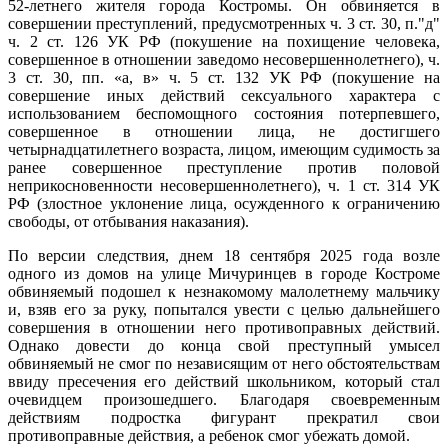
52-летнего жителя города Костромы. Он обвиняется в
совершении преступлений, предусмотренных ч. 3 ст. 30, п."д"
ч. 2 ст. 126 УК РФ (покушение на похищение человека,
совершенное в отношении заведомо несовершеннолетнего), ч.
3 ст. 30, пп. «а, в» ч. 5 ст. 132 УК РФ (покушение на
совершение иных действий сексуального характера с
использованием беспомощного состояния потерпевшего,
совершенное в отношении лица, не достигшего
четырнадцатилетнего возраста, лицом, имеющим судимость за
ранее совершенное преступление против половой
неприкосновенности несовершеннолетнего), ч. 1 ст. 314 УК
РФ (злостное уклонение лица, осужденного к ограничению
свободы, от отбывания наказания).
По версии следствия, днем 18 сентября 2025 года возле
одного из домов на улице Мичуринцев в городе Костроме
обвиняемый подошел к незнакомому малолетнему мальчику
и, взяв его за руку, попытался увести с целью дальнейшего
совершения в отношении него противоправных действий.
Однако довести до конца свой преступный умысел
обвиняемый не смог по независящим от него обстоятельствам
ввиду пресечения его действий школьником, который стал
очевидцем произошедшего. Благодаря своевременным
действиям подростка фигурант прекратил свои
противоправные действия, а ребенок смог убежать домой.