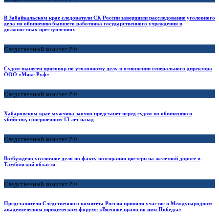
В Забайкальском крае следователи СК России завершили расследование уголовного
дела по обвинению бывшего работника государственного учреждения в
должностных преступлениях
Следственный комитет РФ
Судом вынесен приговор по уголовному делу в отношении генерального директора
ООО «Микс Руф»
Следственный комитет РФ
Хабаровском крае мужчина заочно предстанет перед судом по обвинению в
убийстве, совершенном 13 лет назад
Следственный комитет РФ
Возбуждено уголовное дело по факту возгорания цистерн на железной дороге в
Тамбовской области
Следственный комитет РФ
Представители Следственного комитета России приняли участие в Международном
академическом юридическом форуме «Военное право во имя Победы»