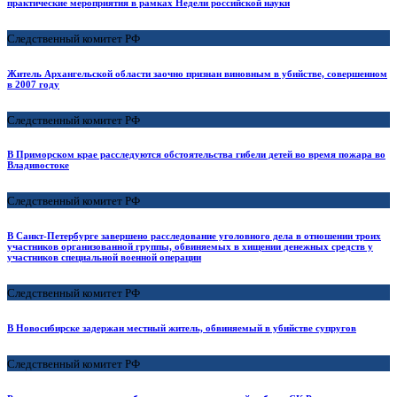
практические мероприятия в рамках Недели российской науки
Следственный комитет РФ
Житель Архангельской области заочно признан виновным в убийстве, совершенном
в 2007 году
Следственный комитет РФ
В Приморском крае расследуются обстоятельства гибели детей во время пожара во
Владивостоке
Следственный комитет РФ
В Санкт-Петербурге завершено расследование уголовного дела в отношении троих
участников организованной группы, обвиняемых в хищении денежных средств у
участников специальной военной операции
Следственный комитет РФ
В Новосибирске задержан местный житель, обвиняемый в убийстве супругов
Следственный комитет РФ