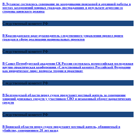
В Луганске состоялось совещание по координации поисковой и архивной работы в
местах захоронений мирных граждан, пострадавших в результате агрессии со
стороны киевского режима
Следственный комитет РФ
В Краснодарском крае руководитель следственного управления провел прием
граждан в сфере реализации национальных проектов
Следственный комитет РФ
В Санкт-Петербургской академии СК России состоялась всероссийская молодежная
научно-практическая конференция «Следственный комитет Российской Федерации
как юридическое лицо: вопросы теории и практики»
Следственный комитет РФ
В Белгородской области перед судом предстанет местный житель за совершение
хищений денежных средств у участников СВО и незаконный оборот наркотических
средств
Следственный комитет РФ
В Брянской области перед судом предстанет местный житель, обвиняемый в
убийстве, совершенном 20 лет назад