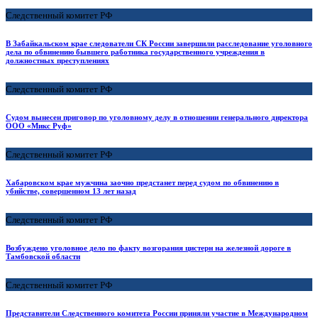
Следственный комитет РФ
В Забайкальском крае следователи СК России завершили расследование уголовного
дела по обвинению бывшего работника государственного учреждения в
должностных преступлениях
Следственный комитет РФ
Судом вынесен приговор по уголовному делу в отношении генерального директора
ООО «Микс Руф»
Следственный комитет РФ
Хабаровском крае мужчина заочно предстанет перед судом по обвинению в
убийстве, совершенном 13 лет назад
Следственный комитет РФ
Возбуждено уголовное дело по факту возгорания цистерн на железной дороге в
Тамбовской области
Следственный комитет РФ
Представители Следственного комитета России приняли участие в Международном