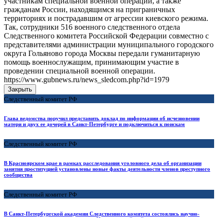
участникам специальной военной операции, а также
гражданам России, находящимся на приграничных
территориях и пострадавшим от агрессии киевского режима.
Так, сотрудники 516 военного следственного отдела
Следственного комитета Российской Федерации совместно с
представителями администрации муниципального городского
округа Гольяново города Москвы передали гуманитарную
помощь военнослужащим, принимающим участие в
проведении специальной военной операции.
https://www.gubnews.ru/news_sledcom.php?id=1979
Закрыть
Следственный комитет РФ
Глава ведомства поручил представить доклад по информации об исчезновении
матери и двух ее дочерей в Санкт-Петербурге и подключиться к поискам
Следственный комитет РФ
В Красноярском крае в рамках расследования уголовного дела об организации
занятия проституцией установлены новые факты деятельности членов преступного
сообщества
Следственный комитет РФ
В Санкт-Петербургской академии Следственного комитета состоялись научно-