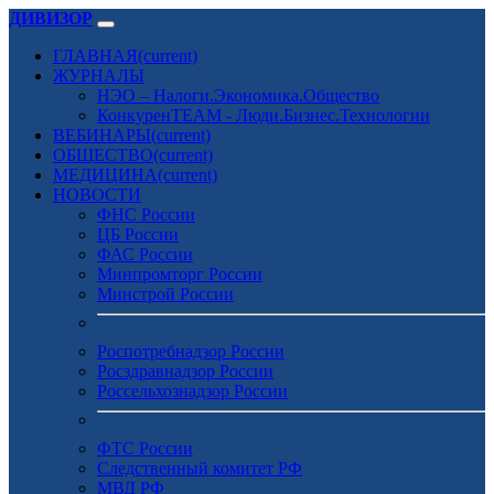
ДИВИЗОР
ГЛАВНАЯ
(current)
ЖУРНАЛЫ
НЭО – Налоги.Экономика.Общество
КонкуренTEAM - Люди.Бизнес.Технологии
ВЕБИНАРЫ
(current)
ОБЩЕСТВО
(current)
МЕДИЦИНА
(current)
НОВОСТИ
ФНС России
ЦБ России
ФАС России
Минпромторг России
Минстрой России
Роспотребнадзор России
Росздравнадзор России
Россельхознадзор России
ФТС России
Следственный комитет РФ
МВД РФ