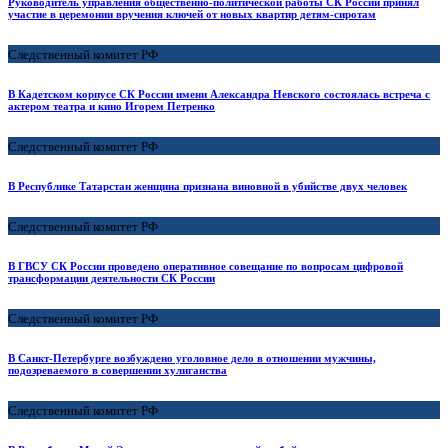
Руководитель управления общественно-политической работы СК России принял
участие в церемонии вручения ключей от новых квартир детям-сиротам
Следственный комитет РФ
В Кадетском корпусе СК России имени Александра Невского состоялась встреча с
актером театра и кино Игорем Петренко
Следственный комитет РФ
В Республике Татарстан женщина признана виновной в убийстве двух человек
Следственный комитет РФ
В ГВСУ СК России проведено оперативное совещание по вопросам цифровой
трансформации деятельности CК России
Следственный комитет РФ
В Санкт-Петербурге возбуждено уголовное дело в отношении мужчины,
подозреваемого в совершении хулиганства
Следственный комитет РФ