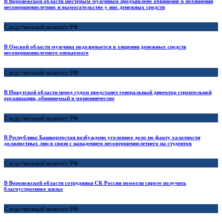
В Воронежской области шестерым мужчинам предъявлено обвинение в похищении
несовершеннолетних и вымогательстве у них денежных средств
Следственный комитет РФ
В Омской области мужчина подозревается в хищении денежных средств
несовершеннолетнего опекаемого
Следственный комитет РФ
В Иркутской области перед судом предстанет генеральный директор строительной
организации, обвиняемый в мошенничестве
Следственный комитет РФ
В Республике Башкортостан возбуждено уголовное дело по факту халатности
должностных лиц в связи с нападением несовершеннолетнего на студентов
Следственный комитет РФ
В Воронежской области сотрудники СК России помогли сироте получить
благоустроенное жилье
Следственный комитет РФ