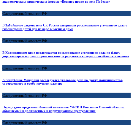
академическом юридическом форуме «Военное право во имя Победы»
Следственный комитет РФ
В Забайкалье следователи СК России завершили расследование уголовного дела о
гибели троих детей при пожаре в частном доме
Следственный комитет РФ
В Красноярском крае продолжается расследование уголовного дела по факту
дорожно-транспортного происшествия, в результате которого погибли пять человек
Следственный комитет РФ
В Республике Мордовия расследуется уголовное дело по факту мошенничества,
совершенного в особо крупном размере
Следственный комитет РФ
Перед судом предстанет бывший начальник УФСИН России по Омской области,
обвиняемый в должностных и коррупционном преступлениях
Следственный комитет РФ