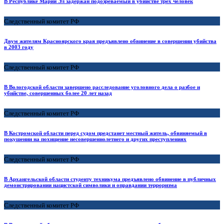
В Республике Марий Эл задержан подозреваемый в убийстве трех человек
Следственный комитет РФ
Двум жителям Красноярского края предъявлено обвинение в совершении убийства
в 2003 году
Следственный комитет РФ
В Вологодской области завершено расследование уголовного дела о разбое и
убийстве, совершенных более 20 лет назад
Следственный комитет РФ
В Костромской области перед судом предстанет местный житель, обвиняемый в
покушении на похищение несовершеннолетнего и других преступлениях
Следственный комитет РФ
В Архангельской области студенту техникума предъявлено обвинение в публичных
демонстрировании нацистской символики и оправдании терроризма
Следственный комитет РФ