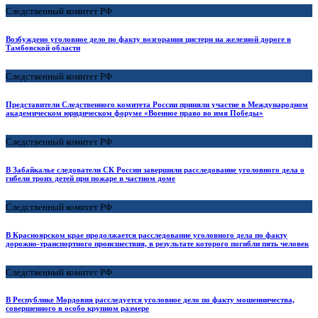
Следственный комитет РФ
Возбуждено уголовное дело по факту возгорания цистерн на железной дороге в
Тамбовской области
Следственный комитет РФ
Представители Следственного комитета России приняли участие в Международном
академическом юридическом форуме «Военное право во имя Победы»
Следственный комитет РФ
В Забайкалье следователи СК России завершили расследование уголовного дела о
гибели троих детей при пожаре в частном доме
Следственный комитет РФ
В Красноярском крае продолжается расследование уголовного дела по факту
дорожно-транспортного происшествия, в результате которого погибли пять человек
Следственный комитет РФ
В Республике Мордовия расследуется уголовное дело по факту мошенничества,
совершенного в особо крупном размере