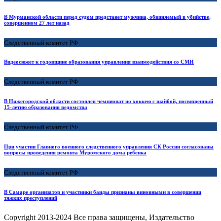
В Мурманской области перед судом предстанет мужчина, обвиняемый в убийстве,
совершенном 27 лет назад
Следственный комитет РФ
Видеосюжет к годовщине образования управления взаимодействия со СМИ
Следственный комитет РФ
В Нижегородской области состоялся чемпионат по хоккею с шайбой, посвященный
15-летию образования ведомства
Следственный комитет РФ
При участии Главного военного следственного управления СК России согласованы
вопросы проведения ремонта Муромского дома ребенка
Следственный комитет РФ
В Самаре организатор и участники банды признаны виновными в совершении
тяжких преступлений
Copyright
2013-2024 Все права защищены, Издательство