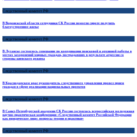
Следственный комитет РФ
В Воронежской области сотрудники СК России помогли сироте получить
благоустроенное жилье
Следственный комитет РФ
В Луганске состоялось совещание по координации поисковой и архивной работы в
местах захоронений мирных граждан, пострадавших в результате агрессии со
стороны киевского режима
Следственный комитет РФ
В Краснодарском крае руководитель следственного управления провел прием
граждан в сфере реализации национальных проектов
Следственный комитет РФ
В Санкт-Петербургской академии СК России состоялась всероссийская молодежная
научно-практическая конференция «Следственный комитет Российской Федерации
как юридическое лицо: вопросы теории и практики»
Следственный комитет РФ