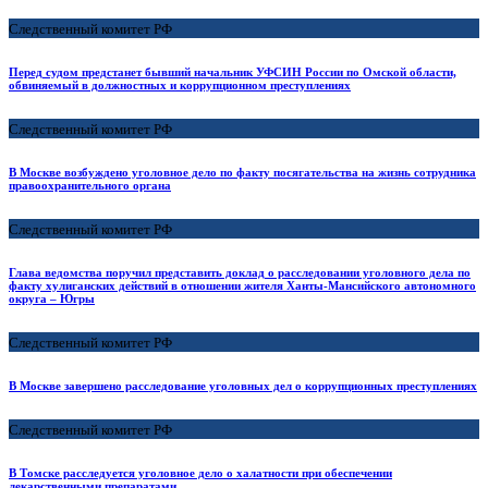
Следственный комитет РФ
Перед судом предстанет бывший начальник УФСИН России по Омской области,
обвиняемый в должностных и коррупционном преступлениях
Следственный комитет РФ
В Москве возбуждено уголовное дело по факту посягательства на жизнь сотрудника
правоохранительного органа
Следственный комитет РФ
Глава ведомства поручил представить доклад о расследовании уголовного дела по
факту хулиганских действий в отношении жителя Ханты-Мансийского автономного
округа – Югры
Следственный комитет РФ
В Москве завершено расследование уголовных дел о коррупционных преступлениях
Следственный комитет РФ
В Томске расследуется уголовное дело о халатности при обеспечении
лекарственными препаратами