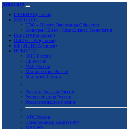
ДИВИЗОР
ГЛАВНАЯ
(current)
ЖУРНАЛЫ
НЭО – Налоги.Экономика.Общество
КонкуренTEAM - Люди.Бизнес.Технологии
ВЕБИНАРЫ
(current)
ОБЩЕСТВО
(current)
МЕДИЦИНА
(current)
НОВОСТИ
ФНС России
ЦБ России
ФАС России
Минпромторг России
Минстрой России
Роспотребнадзор России
Росздравнадзор России
Россельхознадзор России
ФТС России
Следственный комитет РФ
МВД РФ