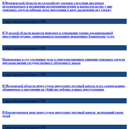
В Воронежской области по ходатайству органов следствия шестерым
подозреваемым в похищении несовершеннолетних и вымогательстве у них
денежных средств избрана мера пресечения в виде заключения под стражу
Следственный комитет РФ
В Тульской области вынесен приговор в отношении членов организованной
преступной группы, занимавшихся оказанием незаконных банковских услуг
Следственный комитет РФ
Направлены в суд уголовные дела о многомиллионном хищении денежных средств
при выполнении государственного оборонного заказа
Следственный комитет РФ
В Московской области перед судом предстанет местный житель и его сожительница,
обвиняемые в покушении на убийство ребенка и иных преступлениях
Следственный комитет РФ
В Краснодарском крае перед судом предстанет местный житель, истязавший своих
детей
Следственный комитет РФ