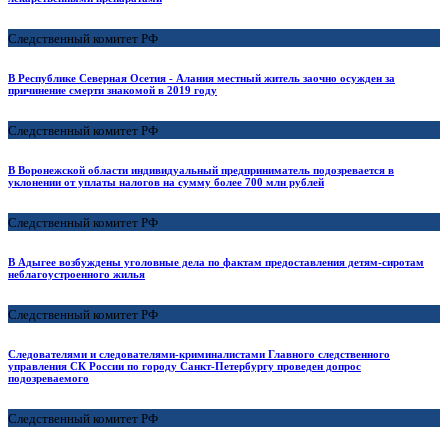
Следственный комитет РФ
В Республике Северная Осетия - Алания местный житель заочно осужден за
причинение смерти знакомой в 2019 году
Следственный комитет РФ
В Воронежской области индивидуальный предприниматель подозревается в
уклонении от уплаты налогов на сумму более 700 млн рублей
Следственный комитет РФ
В Адыгее возбуждены уголовные дела по фактам предоставления детям-сиротам
неблагоустроенного жилья
Следственный комитет РФ
Следователями и следователями-криминалистами Главного следственного
управления СК России по городу Санкт-Петербургу проведен допрос
подозреваемого
Следственный комитет РФ