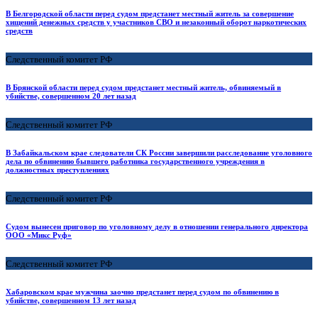
В Белгородской области перед судом предстанет местный житель за совершение
хищений денежных средств у участников СВО и незаконный оборот наркотических
средств
Следственный комитет РФ
В Брянской области перед судом предстанет местный житель, обвиняемый в
убийстве, совершенном 20 лет назад
Следственный комитет РФ
В Забайкальском крае следователи СК России завершили расследование уголовного
дела по обвинению бывшего работника государственного учреждения в
должностных преступлениях
Следственный комитет РФ
Судом вынесен приговор по уголовному делу в отношении генерального директора
ООО «Микс Руф»
Следственный комитет РФ
Хабаровском крае мужчина заочно предстанет перед судом по обвинению в
убийстве, совершенном 13 лет назад