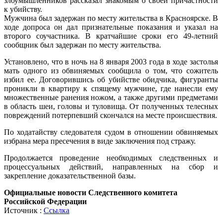
злоумышленников рассказал знакомым о своей причастности
к убийству.
Мужчина был задержан по месту жительства в Красноярске. В
ходе допроса он дал признательные показания и указал на
второго соучастника. В кратчайшие сроки его 49-летний
сообщник был задержан по месту жительства.
Установлено, что в ночь на 8 января 2003 года в ходе застолья
мать одного из обвиняемых сообщила о том, что сожитель
избил ее. Договорившись об убийстве обидчика, фигуранты
проникли в квартиру к спящему мужчине, где нанесли ему
множественные ранения ножом, а также другими предметами
в область шеи, головы и туловища. От полученных телесных
повреждений потерпевший скончался на месте происшествия.
По ходатайству следователя судом в отношении обвиняемых
избрана мера пресечения в виде заключения под стражу.
Продолжается проведение необходимых следственных и
процессуальных действий, направленных на сбор и
закрепление доказательственной базы.
Официальные новости Следственного комитета
Российской Федерации
Источник :
Ссылка