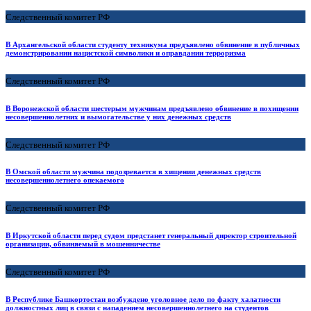
Следственный комитет РФ
В Архангельской области студенту техникума предъявлено обвинение в публичных
демонстрировании нацистской символики и оправдании терроризма
Следственный комитет РФ
В Воронежской области шестерым мужчинам предъявлено обвинение в похищении
несовершеннолетних и вымогательстве у них денежных средств
Следственный комитет РФ
В Омской области мужчина подозревается в хищении денежных средств
несовершеннолетнего опекаемого
Следственный комитет РФ
В Иркутской области перед судом предстанет генеральный директор строительной
организации, обвиняемый в мошенничестве
Следственный комитет РФ
В Республике Башкортостан возбуждено уголовное дело по факту халатности
должностных лиц в связи с нападением несовершеннолетнего на студентов