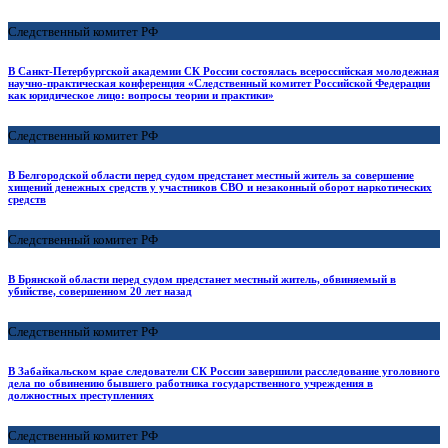
Следственный комитет РФ
В Санкт-Петербургской академии СК России состоялась всероссийская молодежная
научно-практическая конференция «Следственный комитет Российской Федерации
как юридическое лицо: вопросы теории и практики»
Следственный комитет РФ
В Белгородской области перед судом предстанет местный житель за совершение
хищений денежных средств у участников СВО и незаконный оборот наркотических
средств
Следственный комитет РФ
В Брянской области перед судом предстанет местный житель, обвиняемый в
убийстве, совершенном 20 лет назад
Следственный комитет РФ
В Забайкальском крае следователи СК России завершили расследование уголовного
дела по обвинению бывшего работника государственного учреждения в
должностных преступлениях
Следственный комитет РФ