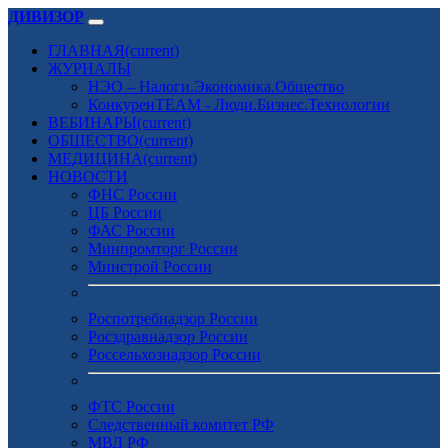
ДИВИЗОР
ГЛАВНАЯ
(current)
ЖУРНАЛЫ
НЭО – Налоги.Экономика.Общество
КонкуренTEAM - Люди.Бизнес.Технологии
ВЕБИНАРЫ
(current)
ОБЩЕСТВО
(current)
МЕДИЦИНА
(current)
НОВОСТИ
ФНС России
ЦБ России
ФАС России
Минпромторг России
Минстрой России
Роспотребнадзор России
Росздравнадзор России
Россельхознадзор России
ФТС России
Следственный комитет РФ
МВД РФ