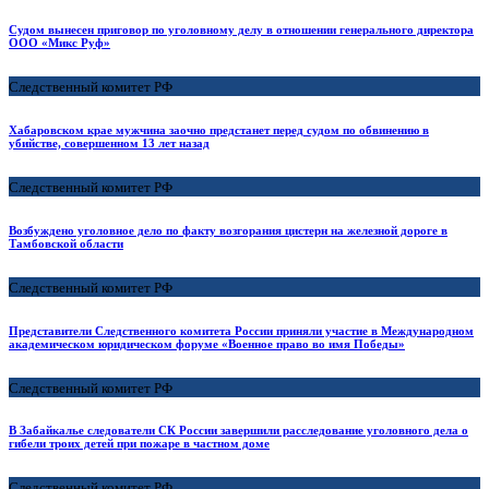
Судом вынесен приговор по уголовному делу в отношении генерального директора
ООО «Микс Руф»
Следственный комитет РФ
Хабаровском крае мужчина заочно предстанет перед судом по обвинению в
убийстве, совершенном 13 лет назад
Следственный комитет РФ
Возбуждено уголовное дело по факту возгорания цистерн на железной дороге в
Тамбовской области
Следственный комитет РФ
Представители Следственного комитета России приняли участие в Международном
академическом юридическом форуме «Военное право во имя Победы»
Следственный комитет РФ
В Забайкалье следователи СК России завершили расследование уголовного дела о
гибели троих детей при пожаре в частном доме
Следственный комитет РФ