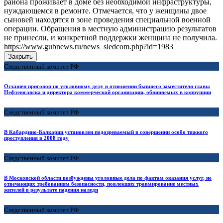
района проживает в доме без необходимой инфраструктуры,
нуждающемся в ремонте. Отмечается, что у женщины двое
сыновей находятся в зоне проведения специальной военной
операции. Обращения в местную администрацию результатов
не принесли, и конкретной поддержки женщина не получила.
https://www.gubnews.ru/news_sledcom.php?id=1983
Закрыть
Следственный комитет РФ
Оглашен приговор по уголовному делу в отношении бывшего заместителя главы
Нефтеюганска и директора коммерческой организации, обвиняемых в коррупции
Следственный комитет РФ
В Кабардино-Балкарии установлен подозреваемый в совершении особо тяжкого
преступления в 2008 году
Следственный комитет РФ
В Московской области возбуждены уголовные дела по фактам оказания услуг, не
отвечающих требованиям безопасности, повлекших травмирование местных
жителей в результате падения наледи
Следственный комитет РФ