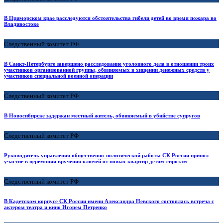
В Приморском крае расследуются обстоятельства гибели детей во время пожара во
Владивостоке
Следственный комитет РФ
В Санкт-Петербурге завершено расследование уголовного дела в отношении троих
участников организованной группы, обвиняемых в хищении денежных средств у
участников специальной военной операции
Следственный комитет РФ
В Новосибирске задержан местный житель, обвиняемый в убийстве супругов
Следственный комитет РФ
Руководитель управления общественно-политической работы СК России принял
участие в церемонии вручения ключей от новых квартир детям-сиротам
Следственный комитет РФ
В Кадетском корпусе СК России имени Александра Невского состоялась встреча с
актером театра и кино Игорем Петренко