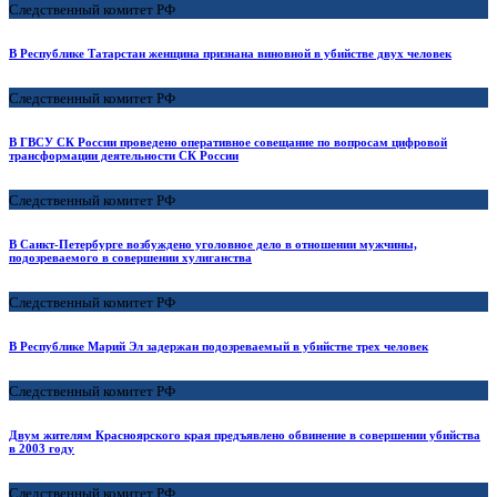
Следственный комитет РФ
В Республике Татарстан женщина признана виновной в убийстве двух человек
Следственный комитет РФ
В ГВСУ СК России проведено оперативное совещание по вопросам цифровой
трансформации деятельности CК России
Следственный комитет РФ
В Санкт-Петербурге возбуждено уголовное дело в отношении мужчины,
подозреваемого в совершении хулиганства
Следственный комитет РФ
В Республике Марий Эл задержан подозреваемый в убийстве трех человек
Следственный комитет РФ
Двум жителям Красноярского края предъявлено обвинение в совершении убийства
в 2003 году
Следственный комитет РФ