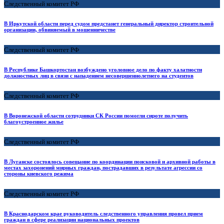
Следственный комитет РФ
В Иркутской области перед судом предстанет генеральный директор строительной
организации, обвиняемый в мошенничестве
Следственный комитет РФ
В Республике Башкортостан возбуждено уголовное дело по факту халатности
должностных лиц в связи с нападением несовершеннолетнего на студентов
Следственный комитет РФ
В Воронежской области сотрудники СК России помогли сироте получить
благоустроенное жилье
Следственный комитет РФ
В Луганске состоялось совещание по координации поисковой и архивной работы в
местах захоронений мирных граждан, пострадавших в результате агрессии со
стороны киевского режима
Следственный комитет РФ
В Краснодарском крае руководитель следственного управления провел прием
граждан в сфере реализации национальных проектов