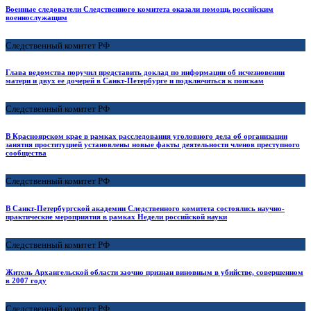
Военные следователи Следственного комитета оказали помощь российским
военнослужащим
Следственный комитет РФ
Глава ведомства поручил представить доклад по информации об исчезновении
матери и двух ее дочерей в Санкт-Петербурге и подключиться к поискам
Следственный комитет РФ
В Красноярском крае в рамках расследования уголовного дела об организации
занятия проституцией установлены новые факты деятельности членов преступного
сообщества
Следственный комитет РФ
В Санкт-Петербургской академии Следственного комитета состоялись научно-
практические мероприятия в рамках Недели российской науки
Следственный комитет РФ
Житель Архангельской области заочно признан виновным в убийстве, совершенном
в 2007 году
Следственный комитет РФ