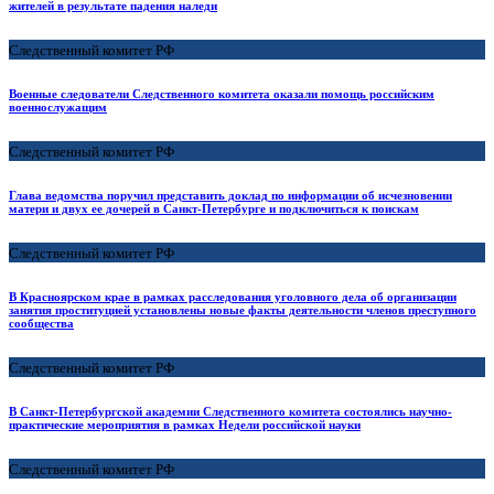
жителей в результате падения наледи
Следственный комитет РФ
Военные следователи Следственного комитета оказали помощь российским
военнослужащим
Следственный комитет РФ
Глава ведомства поручил представить доклад по информации об исчезновении
матери и двух ее дочерей в Санкт-Петербурге и подключиться к поискам
Следственный комитет РФ
В Красноярском крае в рамках расследования уголовного дела об организации
занятия проституцией установлены новые факты деятельности членов преступного
сообщества
Следственный комитет РФ
В Санкт-Петербургской академии Следственного комитета состоялись научно-
практические мероприятия в рамках Недели российской науки
Следственный комитет РФ