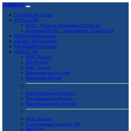
ДИВИЗОР
ГЛАВНАЯ
(current)
ЖУРНАЛЫ
НЭО – Налоги.Экономика.Общество
КонкуренTEAM - Люди.Бизнес.Технологии
ВЕБИНАРЫ
(current)
ОБЩЕСТВО
(current)
МЕДИЦИНА
(current)
НОВОСТИ
ФНС России
ЦБ России
ФАС России
Минпромторг России
Минстрой России
Роспотребнадзор России
Росздравнадзор России
Россельхознадзор России
ФТС России
Следственный комитет РФ
МВД РФ