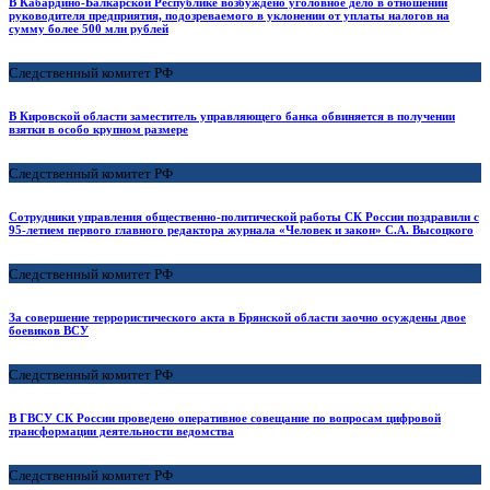
В Кабардино-Балкарской Республике возбуждено уголовное дело в отношении
руководителя предприятия, подозреваемого в уклонении от уплаты налогов на
сумму более 500 млн рублей
Следственный комитет РФ
В Кировской области заместитель управляющего банка обвиняется в получении
взятки в особо крупном размере
Следственный комитет РФ
Сотрудники управления общественно-политической работы СК России поздравили с
95-летием первого главного редактора журнала «Человек и закон» С.А. Высоцкого
Следственный комитет РФ
За совершение террористического акта в Брянской области заочно осуждены двое
боевиков ВСУ
Следственный комитет РФ
В ГВСУ СК России проведено оперативное совещание по вопросам цифровой
трансформации деятельности ведомства
Следственный комитет РФ