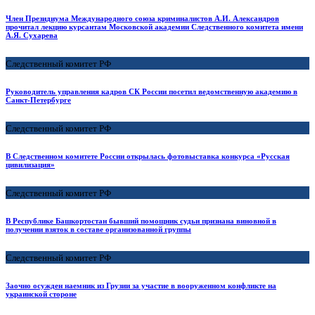
Член Президиума Международного союза криминалистов А.И. Александров
прочитал лекцию курсантам Московской академии Следственного комитета имени
А.Я. Сухарева
Следственный комитет РФ
Руководитель управления кадров СК России посетил ведомственную академию в
Санкт-Петербурге
Следственный комитет РФ
В Следственном комитете России открылась фотовыставка конкурса «Русская
цивилизация»
Следственный комитет РФ
В Республике Башкортостан бывший помощник судьи признана виновной в
получении взяток в составе организованной группы
Следственный комитет РФ
Заочно осужден наемник из Грузии за участие в вооруженном конфликте на
украинской стороне