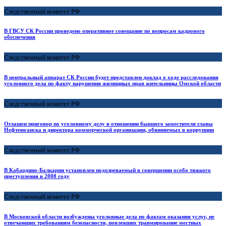
Следственный комитет РФ
В ГВСУ СК России проведено оперативное совещание по вопросам кадрового
обеспечения
Следственный комитет РФ
В центральный аппарат СК России будет представлен доклад о ходе расследования
уголовного дела по факту нарушения жилищных прав жительницы Омской области
Следственный комитет РФ
Оглашен приговор по уголовному делу в отношении бывшего заместителя главы
Нефтеюганска и директора коммерческой организации, обвиняемых в коррупции
Следственный комитет РФ
В Кабардино-Балкарии установлен подозреваемый в совершении особо тяжкого
преступления в 2008 году
Следственный комитет РФ
В Московской области возбуждены уголовные дела по фактам оказания услуг, не
отвечающих требованиям безопасности, повлекших травмирование местных