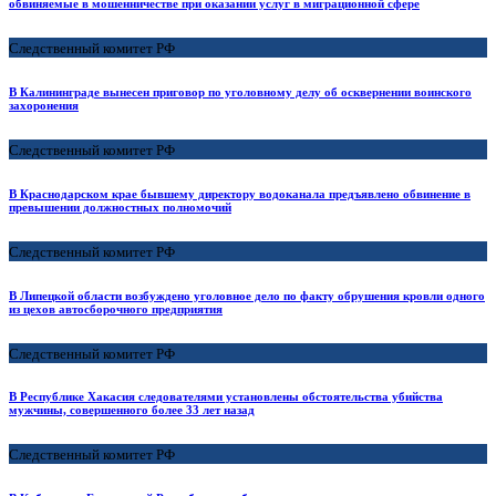
обвиняемые в мошенничестве при оказании услуг в миграционной сфере
Следственный комитет РФ
В Калининграде вынесен приговор по уголовному делу об осквернении воинского
захоронения
Следственный комитет РФ
В Краснодарском крае бывшему директору водоканала предъявлено обвинение в
превышении должностных полномочий
Следственный комитет РФ
В Липецкой области возбуждено уголовное дело по факту обрушения кровли одного
из цехов автосборочного предприятия
Следственный комитет РФ
В Республике Хакасия следователями установлены обстоятельства убийства
мужчины, совершенного более 33 лет назад
Следственный комитет РФ