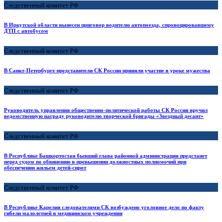
Следственный комитет РФ
В Иркутской области вынесен приговор водителю автопоезда, спровоцировавшему
ДТП с автобусом
Следственный комитет РФ
В Санкт-Петербурге представители СК России приняли участие в уроке мужества
Следственный комитет РФ
Руководитель управления общественно-политической работы СК России вручил
ведомственную награду руководителю творческой бригады «Звездный десант»
Следственный комитет РФ
В Республике Башкортостан бывший глава районной администрации предстанет
перед судом по обвинению в превышении должностных полномочий при
обеспечении жильем детей-сирот
Следственный комитет РФ
В Республике Карелия следователями СК возбуждено уголовное дело по факту
гибели малолетней в медицинском учреждении