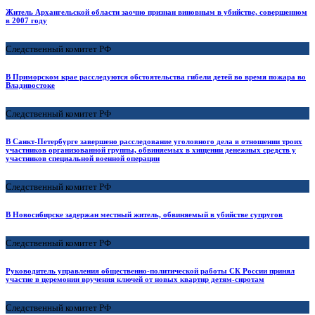
Житель Архангельской области заочно признан виновным в убийстве, совершенном
в 2007 году
Следственный комитет РФ
В Приморском крае расследуются обстоятельства гибели детей во время пожара во
Владивостоке
Следственный комитет РФ
В Санкт-Петербурге завершено расследование уголовного дела в отношении троих
участников организованной группы, обвиняемых в хищении денежных средств у
участников специальной военной операции
Следственный комитет РФ
В Новосибирске задержан местный житель, обвиняемый в убийстве супругов
Следственный комитет РФ
Руководитель управления общественно-политической работы СК России принял
участие в церемонии вручения ключей от новых квартир детям-сиротам
Следственный комитет РФ