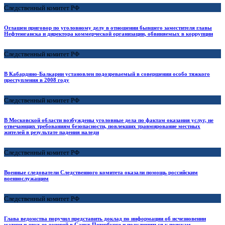
Следственный комитет РФ
Оглашен приговор по уголовному делу в отношении бывшего заместителя главы
Нефтеюганска и директора коммерческой организации, обвиняемых в коррупции
Следственный комитет РФ
В Кабардино-Балкарии установлен подозреваемый в совершении особо тяжкого
преступления в 2008 году
Следственный комитет РФ
В Московской области возбуждены уголовные дела по фактам оказания услуг, не
отвечающих требованиям безопасности, повлекших травмирование местных
жителей в результате падения наледи
Следственный комитет РФ
Военные следователи Следственного комитета оказали помощь российским
военнослужащим
Следственный комитет РФ
Глава ведомства поручил представить доклад по информации об исчезновении
матери и двух ее дочерей в Санкт-Петербурге и подключиться к поискам