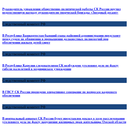
Руководитель управления общественно-политической работы СК России вручил
ведомственную награду руководителю творческой бригады «Звездный десант»
Следственный комитет РФ
В Республике Башкортостан бывший глава районной администрации предстанет
перед судом по обвинению в превышении должностных полномочий при
обеспечении жильем детей-сирот
Следственный комитет РФ
В Республике Карелия следователями СК возбуждено уголовное дело по факту
гибели малолетней в медицинском учреждении
Следственный комитет РФ
В ГВСУ СК России проведено оперативное совещание по вопросам кадрового
обеспечения
Следственный комитет РФ
В центральный аппарат СК России будет представлен доклад о ходе расследования
уголовного дела по факту нарушения жилищных прав жительницы Омской области