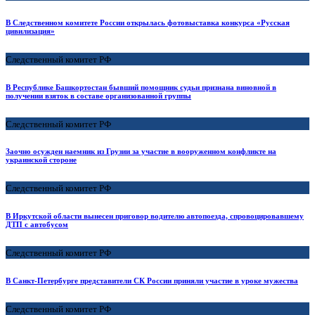
В Следственном комитете России открылась фотовыставка конкурса «Русская
цивилизация»
Следственный комитет РФ
В Республике Башкортостан бывший помощник судьи признана виновной в
получении взяток в составе организованной группы
Следственный комитет РФ
Заочно осужден наемник из Грузии за участие в вооруженном конфликте на
украинской стороне
Следственный комитет РФ
В Иркутской области вынесен приговор водителю автопоезда, спровоцировавшему
ДТП с автобусом
Следственный комитет РФ
В Санкт-Петербурге представители СК России приняли участие в уроке мужества
Следственный комитет РФ