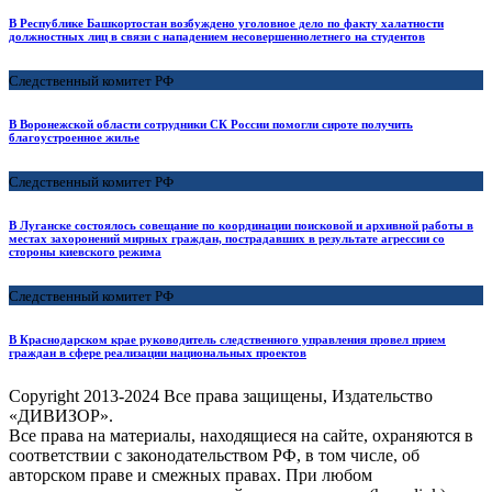
В Республике Башкортостан возбуждено уголовное дело по факту халатности
должностных лиц в связи с нападением несовершеннолетнего на студентов
Следственный комитет РФ
В Воронежской области сотрудники СК России помогли сироте получить
благоустроенное жилье
Следственный комитет РФ
В Луганске состоялось совещание по координации поисковой и архивной работы в
местах захоронений мирных граждан, пострадавших в результате агрессии со
стороны киевского режима
Следственный комитет РФ
В Краснодарском крае руководитель следственного управления провел прием
граждан в сфере реализации национальных проектов
Copyright
2013-2024 Все права защищены, Издательство
«ДИВИЗОР».
Все права на материалы, находящиеся на сайте, охраняются в
соответствии с законодательством РФ, в том числе, об
авторском праве и смежных правах. При любом