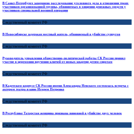
В Санкт-Петербурге завершено расследование уголовного дела в отношении троих
участников организованной группы, обвиняемых в хищении денежных средств у
участников специальной военной операции
Следственный комитет РФ
В Новосибирске задержан местный житель, обвиняемый в убийстве супругов
Следственный комитет РФ
Руководитель управления общественно-политической работы СК России принял
участие в церемонии вручения ключей от новых квартир детям-сиротам
Следственный комитет РФ
В Кадетском корпусе СК России имени Александра Невского состоялась встреча с
актером театра и кино Игорем Петренко
Следственный комитет РФ
В Республике Татарстан женщина признана виновной в убийстве двух человек
Следственный комитет РФ