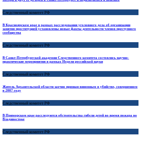
Следственный комитет РФ
В Красноярском крае в рамках расследования уголовного дела об организации
занятия проституцией установлены новые факты деятельности членов преступного
сообщества
Следственный комитет РФ
В Санкт-Петербургской академии Следственного комитета состоялись научно-
практические мероприятия в рамках Недели российской науки
Следственный комитет РФ
Житель Архангельской области заочно признан виновным в убийстве, совершенном
в 2007 году
Следственный комитет РФ
В Приморском крае расследуются обстоятельства гибели детей во время пожара во
Владивостоке
Следственный комитет РФ