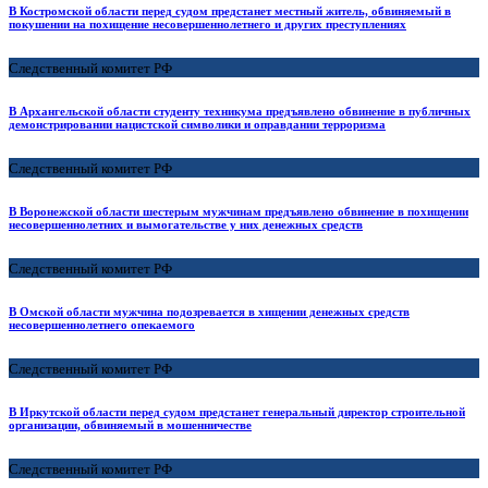
В Костромской области перед судом предстанет местный житель, обвиняемый в
покушении на похищение несовершеннолетнего и других преступлениях
Следственный комитет РФ
В Архангельской области студенту техникума предъявлено обвинение в публичных
демонстрировании нацистской символики и оправдании терроризма
Следственный комитет РФ
В Воронежской области шестерым мужчинам предъявлено обвинение в похищении
несовершеннолетних и вымогательстве у них денежных средств
Следственный комитет РФ
В Омской области мужчина подозревается в хищении денежных средств
несовершеннолетнего опекаемого
Следственный комитет РФ
В Иркутской области перед судом предстанет генеральный директор строительной
организации, обвиняемый в мошенничестве
Следственный комитет РФ