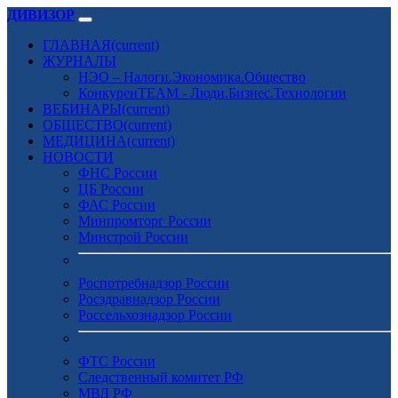
ДИВИЗОР
ГЛАВНАЯ
(current)
ЖУРНАЛЫ
НЭО – Налоги.Экономика.Общество
КонкуренTEAM - Люди.Бизнес.Технологии
ВЕБИНАРЫ
(current)
ОБЩЕСТВО
(current)
МЕДИЦИНА
(current)
НОВОСТИ
ФНС России
ЦБ России
ФАС России
Минпромторг России
Минстрой России
Роспотребнадзор России
Росздравнадзор России
Россельхознадзор России
ФТС России
Следственный комитет РФ
МВД РФ