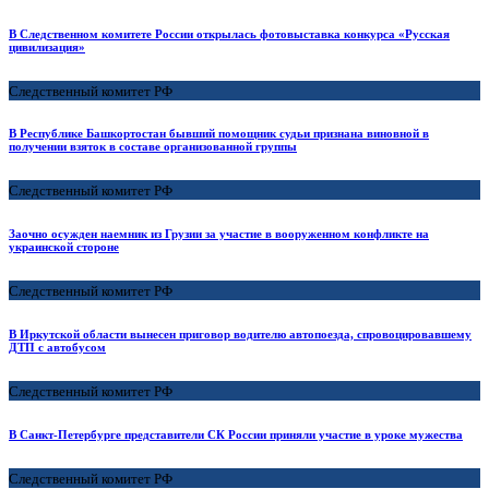
В Следственном комитете России открылась фотовыставка конкурса «Русская
цивилизация»
Следственный комитет РФ
В Республике Башкортостан бывший помощник судьи признана виновной в
получении взяток в составе организованной группы
Следственный комитет РФ
Заочно осужден наемник из Грузии за участие в вооруженном конфликте на
украинской стороне
Следственный комитет РФ
В Иркутской области вынесен приговор водителю автопоезда, спровоцировавшему
ДТП с автобусом
Следственный комитет РФ
В Санкт-Петербурге представители СК России приняли участие в уроке мужества
Следственный комитет РФ