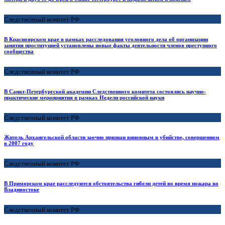
Следственный комитет РФ
В Красноярском крае в рамках расследования уголовного дела об организации
занятия проституцией установлены новые факты деятельности членов преступного
сообщества
Следственный комитет РФ
В Санкт-Петербургской академии Следственного комитета состоялись научно-
практические мероприятия в рамках Недели российской науки
Следственный комитет РФ
Житель Архангельской области заочно признан виновным в убийстве, совершенном
в 2007 году
Следственный комитет РФ
В Приморском крае расследуются обстоятельства гибели детей во время пожара во
Владивостоке
Следственный комитет РФ