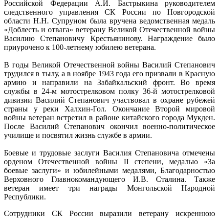
Российской Федерации А.И. Бастрыкина руководителем
следственного управления СК России по Новгородской
области Н.Н. Супруном была вручена ведомственная медаль
«Доблесть и отвага» ветерану Великой Отечественной войны
Василию Степановичу Крестьянинову. Награждение было
приурочено к 100-летнему юбилею ветерана.
В годы Великой Отечественной войны Василий Степанович
трудился в тылу, а в ноябре 1943 года его призвали в Красную
армию и направили на Забайкальский фронт. Во время
службы в 24-м мотострелковом полку 36-й мотострелковой
дивизии Василий Степанович участвовал в охране рубежей
страны у реки Халхин-Гол. Окончание Второй мировой
войны ветеран встретил в районе китайского города Мукден.
После Василий Степанович окончил военно-политическое
училище и посвятил жизнь службе в армии.
Боевые и трудовые заслуги Василия Степановича отмечены
орденом Отечественной войны II степени, медалью «За
боевые заслуги» и юбилейными медалями, Благодарностью
Верховного Главнокомандующего И.В. Сталина. Также
ветеран имеет три награды Монгольской Народной
Республики.
Сотрудники СК России выразили ветерану искреннюю