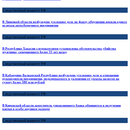
Следственный комитет РФ
В Липецкой области возбуждено уголовное дело по факту обрушения кровли одного
из цехов автосборочного предприятия
Следственный комитет РФ
В Республике Хакасия следователями установлены обстоятельства убийства
мужчины, совершенного более 33 лет назад
Следственный комитет РФ
В Кабардино-Балкарской Республике возбуждено уголовное дело в отношении
руководителя предприятия, подозреваемого в уклонении от уплаты налогов на
сумму более 500 млн рублей
Следственный комитет РФ
В Кировской области заместитель управляющего банка обвиняется в получении
взятки в особо крупном размере
Следственный комитет РФ