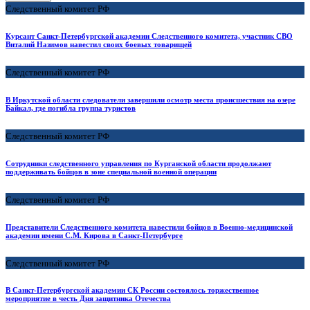
Следственный комитет РФ
Курсант Санкт-Петербургской академии Следственного комитета, участник СВО
Виталий Назимов навестил своих боевых товарищей
Следственный комитет РФ
В Иркутской области следователи завершили осмотр места происшествия на озере
Байкал, где погибла группа туристов
Следственный комитет РФ
Сотрудники следственного управления по Курганской области продолжают
поддерживать бойцов в зоне специальной военной операции
Следственный комитет РФ
Представители Следственного комитета навестили бойцов в Военно-медицинской
академии имени С.М. Кирова в Санкт-Петербурге
Следственный комитет РФ
В Санкт-Петербургской академии СК России состоялось торжественное
мероприятие в честь Дня защитника Отечества