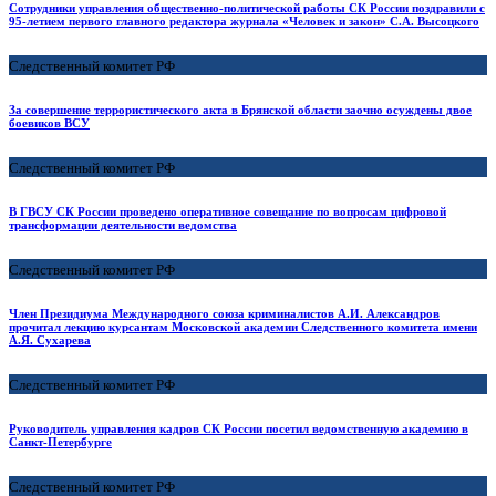
Сотрудники управления общественно-политической работы СК России поздравили с
95-летием первого главного редактора журнала «Человек и закон» С.А. Высоцкого
Следственный комитет РФ
За совершение террористического акта в Брянской области заочно осуждены двое
боевиков ВСУ
Следственный комитет РФ
В ГВСУ СК России проведено оперативное совещание по вопросам цифровой
трансформации деятельности ведомства
Следственный комитет РФ
Член Президиума Международного союза криминалистов А.И. Александров
прочитал лекцию курсантам Московской академии Следственного комитета имени
А.Я. Сухарева
Следственный комитет РФ
Руководитель управления кадров СК России посетил ведомственную академию в
Санкт-Петербурге
Следственный комитет РФ