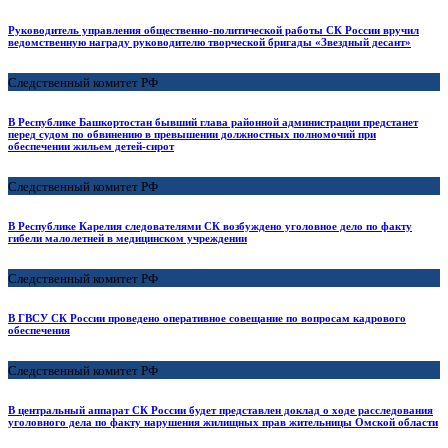
Руководитель управления общественно-политической работы СК России вручил
ведомственную награду руководителю творческой бригады «Звездный десант»
Следственный комитет РФ
В Республике Башкортостан бывший глава районной администрации предстанет
перед судом по обвинению в превышении должностных полномочий при
обеспечении жильем детей-сирот
Следственный комитет РФ
В Республике Карелия следователями СК возбуждено уголовное дело по факту
гибели малолетней в медицинском учреждении
Следственный комитет РФ
В ГВСУ СК России проведено оперативное совещание по вопросам кадрового
обеспечения
Следственный комитет РФ
В центральный аппарат СК России будет представлен доклад о ходе расследования
уголовного дела по факту нарушения жилищных прав жительницы Омской области