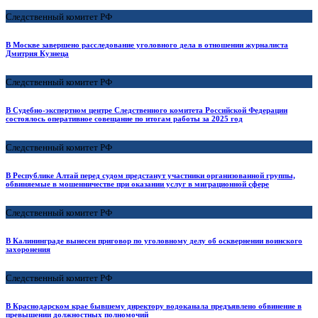
Следственный комитет РФ
В Москве завершено расследование уголовного дела в отношении журналиста
Дмитрия Кузнеца
Следственный комитет РФ
В Судебно-экспертном центре Следственного комитета Российской Федерации
состоялось оперативное совещание по итогам работы за 2025 год
Следственный комитет РФ
В Республике Алтай перед судом предстанут участники организованной группы,
обвиняемые в мошенничестве при оказании услуг в миграционной сфере
Следственный комитет РФ
В Калининграде вынесен приговор по уголовному делу об осквернении воинского
захоронения
Следственный комитет РФ
В Краснодарском крае бывшему директору водоканала предъявлено обвинение в
превышении должностных полномочий