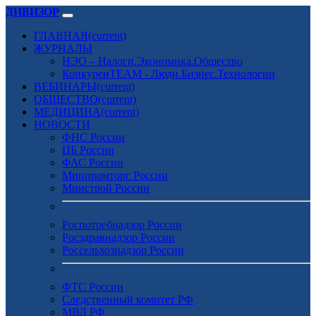
ДИВИЗОР
ГЛАВНАЯ
(current)
ЖУРНАЛЫ
НЭО – Налоги.Экономика.Общество
КонкуренTEAM - Люди.Бизнес.Технологии
ВЕБИНАРЫ
(current)
ОБЩЕСТВО
(current)
МЕДИЦИНА
(current)
НОВОСТИ
ФНС России
ЦБ России
ФАС России
Минпромторг России
Минстрой России
Роспотребнадзор России
Росздравнадзор России
Россельхознадзор России
ФТС России
Следственный комитет РФ
МВД РФ