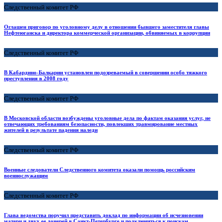
Следственный комитет РФ
Оглашен приговор по уголовному делу в отношении бывшего заместителя главы
Нефтеюганска и директора коммерческой организации, обвиняемых в коррупции
Следственный комитет РФ
В Кабардино-Балкарии установлен подозреваемый в совершении особо тяжкого
преступления в 2008 году
Следственный комитет РФ
В Московской области возбуждены уголовные дела по фактам оказания услуг, не
отвечающих требованиям безопасности, повлекших травмирование местных
жителей в результате падения наледи
Следственный комитет РФ
Военные следователи Следственного комитета оказали помощь российским
военнослужащим
Следственный комитет РФ
Глава ведомства поручил представить доклад по информации об исчезновении
матери и двух ее дочерей в Санкт-Петербурге и подключиться к поискам