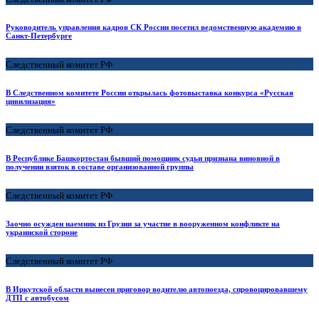
Руководитель управления кадров СК России посетил ведомственную академию в
Санкт-Петербурге
Следственный комитет РФ
В Следственном комитете России открылась фотовыставка конкурса «Русская
цивилизация»
Следственный комитет РФ
В Республике Башкортостан бывший помощник судьи признана виновной в
получении взяток в составе организованной группы
Следственный комитет РФ
Заочно осужден наемник из Грузии за участие в вооруженном конфликте на
украинской стороне
Следственный комитет РФ
В Иркутской области вынесен приговор водителю автопоезда, спровоцировавшему
ДТП с автобусом