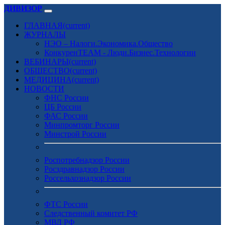
ДИВИЗОР
ГЛАВНАЯ
(current)
ЖУРНАЛЫ
НЭО – Налоги.Экономика.Общество
КонкуренTEAM - Люди.Бизнес.Технологии
ВЕБИНАРЫ
(current)
ОБЩЕСТВО
(current)
МЕДИЦИНА
(current)
НОВОСТИ
ФНС России
ЦБ России
ФАС России
Минпромторг России
Минстрой России
Роспотребнадзор России
Росздравнадзор России
Россельхознадзор России
ФТС России
Следственный комитет РФ
МВД РФ