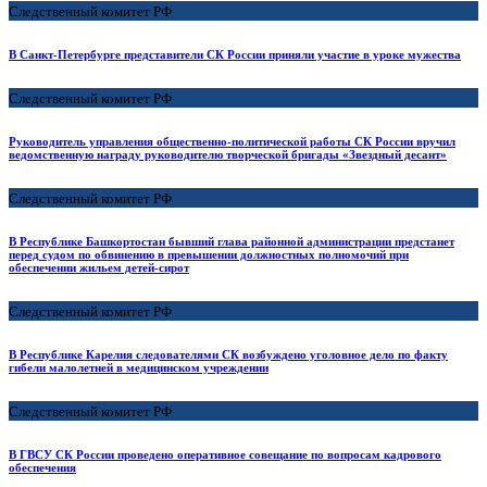
Следственный комитет РФ
В Санкт-Петербурге представители СК России приняли участие в уроке мужества
Следственный комитет РФ
Руководитель управления общественно-политической работы СК России вручил
ведомственную награду руководителю творческой бригады «Звездный десант»
Следственный комитет РФ
В Республике Башкортостан бывший глава районной администрации предстанет
перед судом по обвинению в превышении должностных полномочий при
обеспечении жильем детей-сирот
Следственный комитет РФ
В Республике Карелия следователями СК возбуждено уголовное дело по факту
гибели малолетней в медицинском учреждении
Следственный комитет РФ
В ГВСУ СК России проведено оперативное совещание по вопросам кадрового
обеспечения