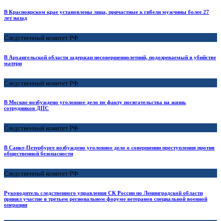
В Красноярском крае установлены лица, причастные к гибели мужчины более 27
лет назад
Следственный комитет РФ
В Архангельской области задержан несовершеннолетний, подозреваемый в убийстве
матери
Следственный комитет РФ
В Москве возбуждено уголовное дело по факту посягательства на жизнь
сотрудников ДПС
Следственный комитет РФ
В Санкт-Петербурге возбуждено уголовное дело о совершении преступления против
общественной безопасности
Следственный комитет РФ
Руководитель следственного управления СК России по Ленинградской области
принял участие в третьем региональном форуме ветеранов специальной военной
операции