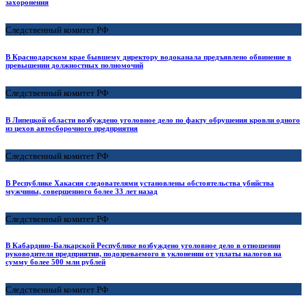
захоронения
Следственный комитет РФ
В Краснодарском крае бывшему директору водоканала предъявлено обвинение в
превышении должностных полномочий
Следственный комитет РФ
В Липецкой области возбуждено уголовное дело по факту обрушения кровли одного
из цехов автосборочного предприятия
Следственный комитет РФ
В Республике Хакасия следователями установлены обстоятельства убийства
мужчины, совершенного более 33 лет назад
Следственный комитет РФ
В Кабардино-Балкарской Республике возбуждено уголовное дело в отношении
руководителя предприятия, подозреваемого в уклонении от уплаты налогов на
сумму более 500 млн рублей
Следственный комитет РФ