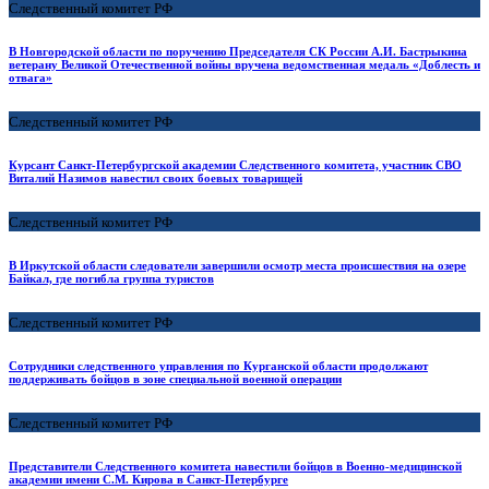
Следственный комитет РФ
В Новгородской области по поручению Председателя СК России А.И. Бастрыкина
ветерану Великой Отечественной войны вручена ведомственная медаль «Доблесть и
отвага»
Следственный комитет РФ
Курсант Санкт-Петербургской академии Следственного комитета, участник СВО
Виталий Назимов навестил своих боевых товарищей
Следственный комитет РФ
В Иркутской области следователи завершили осмотр места происшествия на озере
Байкал, где погибла группа туристов
Следственный комитет РФ
Сотрудники следственного управления по Курганской области продолжают
поддерживать бойцов в зоне специальной военной операции
Следственный комитет РФ
Представители Следственного комитета навестили бойцов в Военно-медицинской
академии имени С.М. Кирова в Санкт-Петербурге