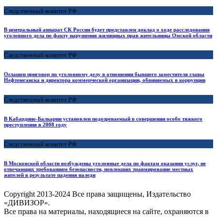
Следственный комитет РФ
В центральный аппарат СК России будет представлен доклад о ходе расследования
уголовного дела по факту нарушения жилищных прав жительницы Омской области
Следственный комитет РФ
Оглашен приговор по уголовному делу в отношении бывшего заместителя главы
Нефтеюганска и директора коммерческой организации, обвиняемых в коррупции
Следственный комитет РФ
В Кабардино-Балкарии установлен подозреваемый в совершении особо тяжкого
преступления в 2008 году
Следственный комитет РФ
В Московской области возбуждены уголовные дела по фактам оказания услуг, не
отвечающих требованиям безопасности, повлекших травмирование местных
жителей в результате падения наледи
Copyright
2013-2024 Все права защищены, Издательство
«ДИВИЗОР».
Все права на материалы, находящиеся на сайте, охраняются в