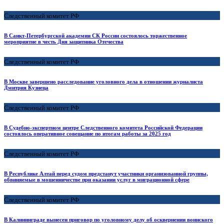
Следственный комитет РФ
В Санкт-Петербургской академии СК России состоялось торжественное
мероприятие в честь Дня защитника Отечества
Следственный комитет РФ
В Москве завершено расследование уголовного дела в отношении журналиста
Дмитрия Кузнеца
Следственный комитет РФ
В Судебно-экспертном центре Следственного комитета Российской Федерации
состоялось оперативное совещание по итогам работы за 2025 год
Следственный комитет РФ
В Республике Алтай перед судом предстанут участники организованной группы,
обвиняемые в мошенничестве при оказании услуг в миграционной сфере
Следственный комитет РФ
В Калининграде вынесен приговор по уголовному делу об осквернении воинского