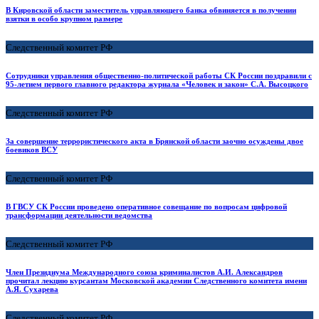
В Кировской области заместитель управляющего банка обвиняется в получении
взятки в особо крупном размере
Следственный комитет РФ
Сотрудники управления общественно-политической работы СК России поздравили с
95-летием первого главного редактора журнала «Человек и закон» С.А. Высоцкого
Следственный комитет РФ
За совершение террористического акта в Брянской области заочно осуждены двое
боевиков ВСУ
Следственный комитет РФ
В ГВСУ СК России проведено оперативное совещание по вопросам цифровой
трансформации деятельности ведомства
Следственный комитет РФ
Член Президиума Международного союза криминалистов А.И. Александров
прочитал лекцию курсантам Московской академии Следственного комитета имени
А.Я. Сухарева
Следственный комитет РФ