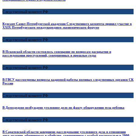
Следственный комитет РФ
Курсант Санкт-Петербургской академии Следственного комитета принял участие в
XXIX Петербургском международном экономическом форуме
Следственный комитет РФ
В Псковской области состоялось совещание по вопросам раскрытия и
расследования преступлений, совершенных в прошлые годы
Следственный комитет РФ
В ГВСУ рассмотрены вопросы кадровой работы военных следственных органов СК
России
Следственный комитет РФ
В Домодедове возбуждено уголовное дело по факту обнаружения тела ребенка
Следственный комитет РФ
В Саратовской области завершено расследование уголовного дела в отношении
двух мужчин, обвиняемых в убийстве, совершенном с особой жестокостью в 2000