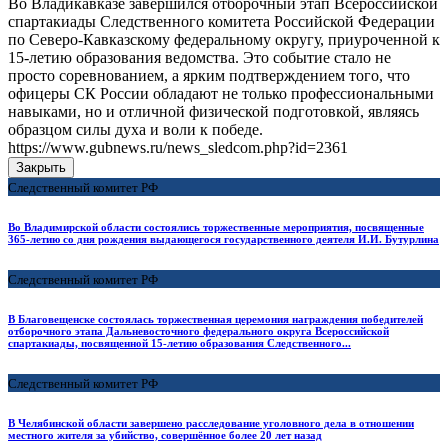
Во Владикавказе завершился отборочный этап Всероссийской
спартакиады Следственного комитета Российской Федерации
по Северо-Кавказскому федеральному округу, приуроченной к
15-летию образования ведомства. Это событие стало не
просто соревнованием, а ярким подтверждением того, что
офицеры СК России обладают не только профессиональными
навыками, но и отличной физической подготовкой, являясь
образцом силы духа и воли к победе.
https://www.gubnews.ru/news_sledcom.php?id=2361
Закрыть
Следственный комитет РФ
Во Владимирской области состоялись торжественные мероприятия, посвященные
365-летию со дня рождения выдающегося государственного деятеля И.И. Бутурлина
Следственный комитет РФ
В Благовещенске состоялась торжественная церемония награждения победителей
отборочного этапа Дальневосточного федерального округа Всероссийской
спартакиады, посвященной 15-летию образования Следственного...
Следственный комитет РФ
В Челябинской области завершено расследование уголовного дела в отношении
местного жителя за убийство, совершённое более 20 лет назад