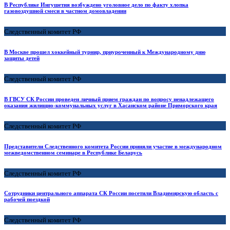
В Республике Ингушетия возбуждено уголовное дело по факту хлопка
газовоздушной смеси в частном домовладении
Следственный комитет РФ
В Москве прошел хоккейный турнир, приуроченный к Международному дню
защиты детей
Следственный комитет РФ
В ГВСУ СК России проведен личный прием граждан по вопросу ненадлежащего
оказания жилищно-коммунальных услуг в Хасанском районе Приморского края
Следственный комитет РФ
Представители Следственного комитета России приняли участие в международном
межведомственном семинаре в Республике Беларусь
Следственный комитет РФ
Сотрудники центрального аппарата СК России посетили Владимирскую область с
рабочей поездкой
Следственный комитет РФ