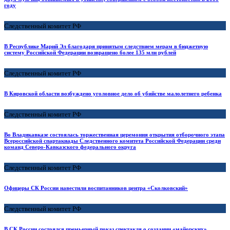
году
Следственный комитет РФ
В Республике Марий Эл благодаря принятым следствием мерам в бюджетную
систему Российской Федерации возвращено более 135 млн рублей
Следственный комитет РФ
В Кировской области возбуждено уголовное дело об убийстве малолетнего ребенка
Следственный комитет РФ
Во Владикавказе состоялась торжественная церемония открытия отборочного этапа
Всероссийской спартакиады Следственного комитета Российской Федерации среди
команд Северо-Кавказского федерального округа
Следственный комитет РФ
Офицеры СК России навестили воспитанников центра «Сколковский»
Следственный комитет РФ
В СК России состоялся премьерный показ спектакля о создании «майорских»