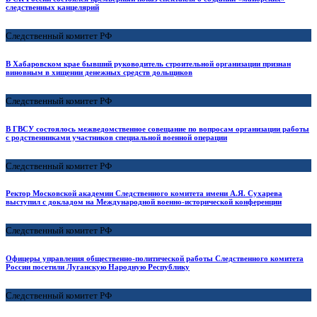
следственных канцелярий
Следственный комитет РФ
В Хабаровском крае бывший руководитель строительной организации признан
виновным в хищении денежных средств дольщиков
Следственный комитет РФ
В ГВСУ состоялось межведомственное совещание по вопросам организации работы
с родственниками участников специальной военной операции
Следственный комитет РФ
Ректор Московской академии Следственного комитета имени А.Я. Сухарева
выступил с докладом на Международной военно-исторической конференции
Следственный комитет РФ
Офицеры управления общественно-политической работы Следственного комитета
России посетили Луганскую Народную Республику
Следственный комитет РФ