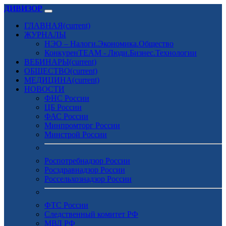
ДИВИЗОР
ГЛАВНАЯ
(current)
ЖУРНАЛЫ
НЭО – Налоги.Экономика.Общество
КонкуренTEAM - Люди.Бизнес.Технологии
ВЕБИНАРЫ
(current)
ОБЩЕСТВО
(current)
МЕДИЦИНА
(current)
НОВОСТИ
ФНС России
ЦБ России
ФАС России
Минпромторг России
Минстрой России
Роспотребнадзор России
Росздравнадзор России
Россельхознадзор России
ФТС России
Следственный комитет РФ
МВД РФ