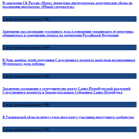
В санатории СК России «Нара» проведены инструкторско-методические сборы по
реализации программы «Юный следователь»
Следственный комитет РФ
Завершено расследование уголовного дела в отношении украинского пулеметчика,
обвиняемого в совершении теракта на территории Российской Федерации
Следственный комитет РФ
В День защиты детей сотрудники Следственного комитета навестили воспитанников
Муромского дома ребенка
Следственный комитет РФ
Заключено соглашение о сотрудничестве между Санкт-Петербургской академией
Следственного комитета и Законодательным Собранием Санкт-Петербурга
Следственный комитет РФ
В Ульяновской области перед судом предстанут участники преступного сообщества
Следственный комитет РФ