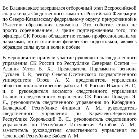
Во Владикавказе завершился отборочный этап Всероссийской
спартакиады Следственного комитета Российской Федерации
по Северо-Кавказскому федеральному округу, приуроченной к
15-летию образования ведомства. Это событие стало не
просто соревнованием, а ярким подтверждением того, что
офицеры СК России обладают не только профессиональными
навыками, но и отличной физической подготовкой, являясь
образцом силы духа и воли к победе.
В мероприятии приняли участие руководитель следственного
управления СК России по Республике Северная Осетия —
Алания Устов В. Х., Председатель Парламента региона
Тускаев Т. Р., ректор Северо-Осетинского государственного
университета Огоев А. У., представитель управления
общественно-политической работы СК России Иванов Н. Г.,
и. о. руководителя восьмого следственного управления
Главного следственного управления СК России Поладов Э.
Я., руководитель следственного управления по Кабардино-
Балкарской Республике Фишман А. М., руководитель
следственного управления по Карачаево-Черкесской
Республике Хорольский В. С., руководитель следственного
управления по Республике Ингушетия Асхабов А. М.,
заместитель руководителя следственного управления по
Чеченской Республике Бабаев А. М.