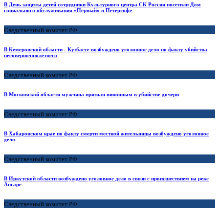
В День защиты детей сотрудники Культурного центра СК России посетили Дом
социального обслуживания «Первый» в Петергофе
Следственный комитет РФ
В Кемеровской области - Кузбассе возбуждено уголовное дело по факту убийства
несовершеннолетнего
Следственный комитет РФ
В Московской области мужчина признан виновным в убийстве дочери
Следственный комитет РФ
В Хабаровском крае по факту смерти местной жительницы возбуждено уголовное
дело
Следственный комитет РФ
В Иркутской области возбуждено уголовное дело в связи с происшествием на реке
Ангаре
Следственный комитет РФ