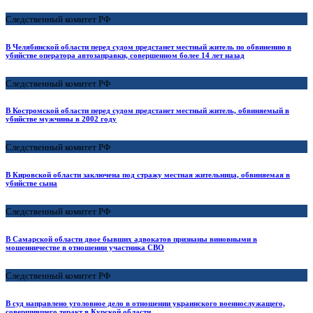
Следственный комитет РФ
В Челябинской области перед судом предстанет местный житель по обвинению в
убийстве оператора автозаправки, совершенном более 14 лет назад
Следственный комитет РФ
В Костромской области перед судом предстанет местный житель, обвиняемый в
убийстве мужчины в 2002 году
Следственный комитет РФ
В Кировской области заключена под стражу местная жительница, обвиняемая в
убийстве сына
Следственный комитет РФ
В Самарской области двое бывших адвокатов признаны виновными в
мошенничестве в отношении участника СВО
Следственный комитет РФ
В суд направлено уголовное дело в отношении украинского военнослужащего,
совершившего теракт в Курской области