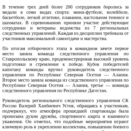
В течение трех дней более 200 сотрудников боролись за
медали в семи видах спорта: мини-футболе, волейболе,
баскетболе, легкой атлетике, плавании, настольном теннисе и
шахматах. В соревнованиях приняли участие действующие
сотрудники и ветераны ведомства из 7 региональных
следственных управлений. Каждая из дисциплин требовала от
участников максимальной самоотдачи и мастерства.
По итогам отборочного этапа в командном зачете первое
место заняла команда следственного управления по
Ставропольскому краю, продемонстрировав высокий уровень
подготовки и стремление к победе. Кубок победителей
капитану команды вручил руководитель следственного
управления по Республике Северная Осетия — Алания.
Второе место заняла команда из следственного управления по
Республике Северная Осетия — Алания, третье — команда
следственного управления по Республике Дагестан.
Руководитель регионального следственного управления СК
России Валерий Ханбиевич Устов, обращаясь к участникам,
подчеркнул, что атмосфера прошедшей спартакиады была
пронизана духом дружбы, спортивного азарта и взаимного
уважения. Он отметил, что подобные мероприятия играют
ключевую роль в укреплении коллектива, повышении боевого