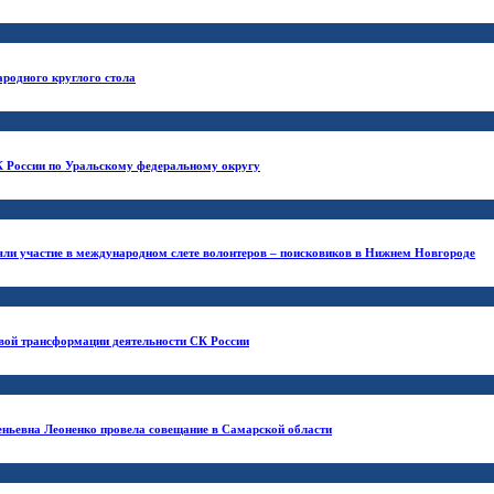
ародного круглого стола
 России по Уральскому федеральному округу
ли участие в международном слете волонтеров – поисковиков в Нижнем Новгороде
вой трансформации деятельности CК России
еньевна Леоненко провела совещание в Самарской области