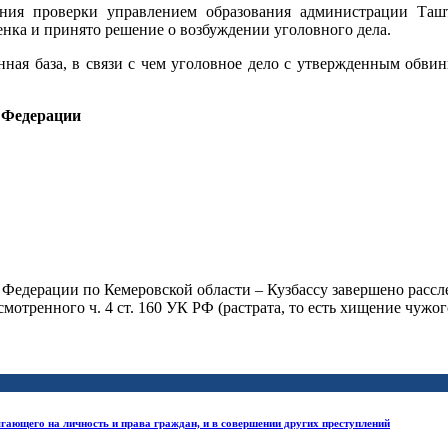
ения проверки управлением образования администрации Таш
енка и принято решение о возбуждении уголовного дела.
нная база, в связи с чем уголовное дело с утвержденным обви
 Федерации
Федерации по Кемеровской области – Кузбассу завершено расс
мотренного ч. 4 ст. 160 УК РФ (растрата, то есть хищение чужо
гающего на личность и права граждан, и в совершении других преступлений