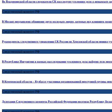
Во Владимирской области следователи СК расследуют уголовное дело о невыплате з
Следственный комитет РФ
В Москве предъявлено обвинение двум молодым людям, которые под влиянием мошен
Следственный комитет РФ
Руководитель следственного управления СК России по Херсонской области принял у
Следственный комитет РФ
В Республике Ингушетия в рамках расследования уголовного дела найдено тело проп
Следственный комитет РФ
В Кемеровской области – Кузбассе участники организованной преступной группы пр
Следственный комитет РФ
Делегация Следственного комитета Российской Федерации посетила Республику Белар
Следственный комитет РФ