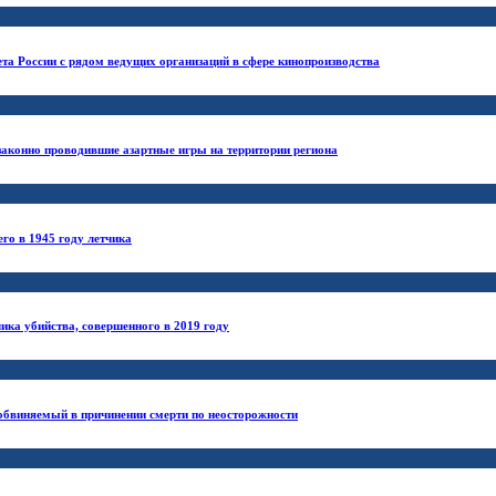
а России с рядом ведущих организаций в сфере кинопроизводства
законно проводившие азартные игры на территории региона
го в 1945 году летчика
ика убийства, совершенного в 2019 году
 обвиняемый в причинении смерти по неосторожности