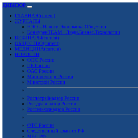
ДИВИЗОР
ГЛАВНАЯ
(current)
ЖУРНАЛЫ
НЭО – Налоги.Экономика.Общество
КонкуренTEAM - Люди.Бизнес.Технологии
ВЕБИНАРЫ
(current)
ОБЩЕСТВО
(current)
МЕДИЦИНА
(current)
НОВОСТИ
ФНС России
ЦБ России
ФАС России
Минпромторг России
Минстрой России
Роспотребнадзор России
Росздравнадзор России
Россельхознадзор России
ФТС России
Следственный комитет РФ
МВД РФ