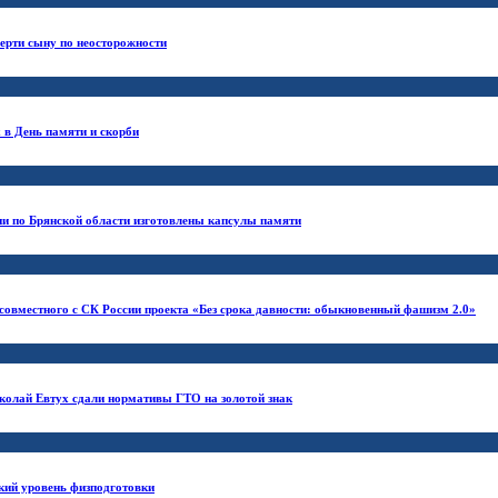
ерти сыну по неосторожности
 в День памяти и скорби
ии по Брянской области изготовлены капсулы памяти
совместного с СК России проекта «Без срока давности: обыкновенный фашизм 2.0»
колай Евтух сдали нормативы ГТО на золотой знак
кий уровень физподготовки