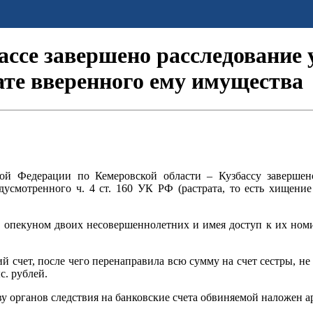
ассе завершено расследование 
ате вверенного ему имущества
ой Федерации по Кемеровской области – Кузбассу заверше
дусмотренного ч. 4 ст. 160 УК РФ (растрата, то есть хищени
ясь опекуном двоих несовершеннолетних и имея доступ к их но
й счет, после чего перенаправила всю сумму на счет сестры, н
. рублей.
у органов следствия на банковские счета обвиняемой наложен ар