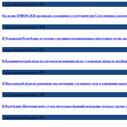
Следственный комитет РФ
На полях ПМЮФ-2026 подписано соглашение о сотрудничестве Следственного комитет
Следственный комитет РФ
В Чувашской Республике осуждены участники организованных преступных групп, не
Следственный комитет РФ
В Калининградской области следователи-криминалисты установили личность погибше
Следственный комитет РФ
В Ярославской области завершено расследование уголовного дела в отношении заказч
Следственный комитет РФ
В Республике Мордовия перед судом предстанет бывший начальник детского лагеря,
Следственный комитет РФ