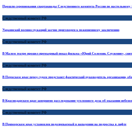
Прошли соревнования спартакиады Следственного комитета России по настольному 
Следственный комитет РФ
Украинский военнослужащий заочно приговорен к пожизненному заключению
Следственный комитет РФ
В Малом театре прошел премьерный показ фильма «Юрий Соломин. Служение», снято
Следственный комитет РФ
В Пермском крае перед судом предстанет фактический руководитель организации, о
Следственный комитет РФ
В Краснодарском крае завершено расследование уголовного дела об оказании небезоп
Следственный комитет РФ
В Приморском крае установлен подозреваемый в нападении на подростка в лифте