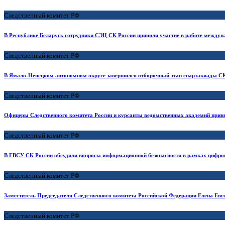
Следственный комитет РФ
В Республике Беларусь сотрудники СЭЦ СК России приняли участие в работе междун
Следственный комитет РФ
В Ямало-Ненецком автономном округе завершился отборочный этап спартакиады СК
Следственный комитет РФ
Офицеры Следственного комитета России и курсанты ведомственных академий приня
Следственный комитет РФ
В ГВСУ СК России обсудили вопросы информационной безопасности в рамках цифро
Следственный комитет РФ
Заместитель Председателя Следственного комитета Российской Федерации Елена Евг
Следственный комитет РФ