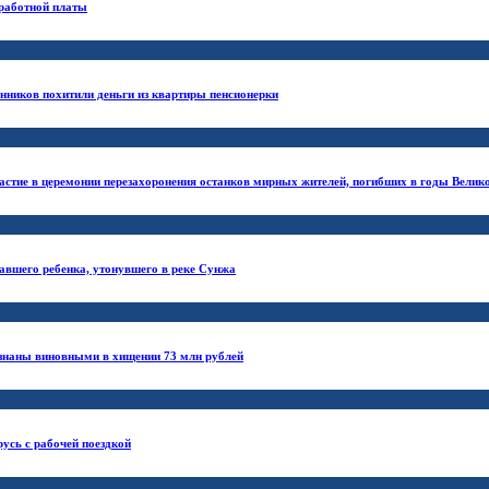
аработной платы
ников похитили деньги из квартиры пенсионерки
частие в церемонии перезахоронения останков мирных жителей, погибших в годы Велик
авшего ребенка, утонувшего в реке Сунжа
изнаны виновными в хищении 73 млн рублей
усь с рабочей поездкой