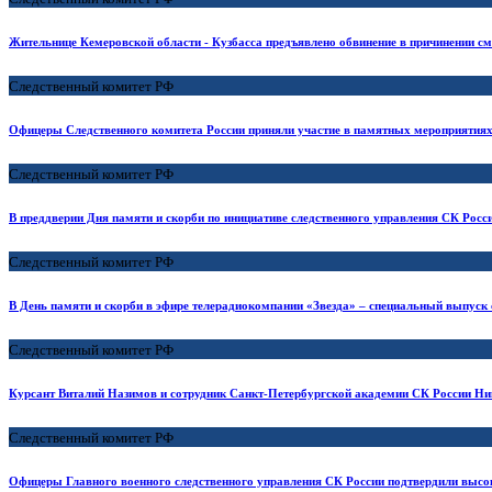
Жительнице Кемеровской области - Кузбасса предъявлено обвинение в причинении см
Следственный комитет РФ
Офицеры Следственного комитета России приняли участие в памятных мероприятиях
Следственный комитет РФ
В преддверии Дня памяти и скорби по инициативе следственного управления СК Росс
Следственный комитет РФ
В День памяти и скорби в эфире телерадиокомпании «Звезда» – специальный выпуск 
Следственный комитет РФ
Курсант Виталий Назимов и сотрудник Санкт-Петербургской академии СК России Ни
Следственный комитет РФ
Офицеры Главного военного следственного управления СК России подтвердили высо