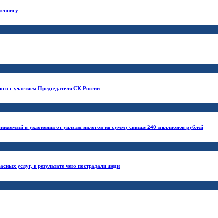
теннису
го с участием Председателя СК России
бвиняемый в уклонении от уплаты налогов на сумму свыше 240 миллионов рублей
асных услуг, в результате чего пострадали люди