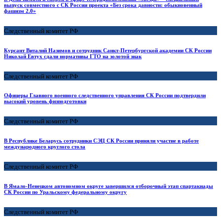
выпуск совместного с СК России проекта «Без срока давности: обыкновенный
фашизм 2.0»
Следственный комитет РФ
Курсант Виталий Назимов и сотрудник Санкт-Петербургской академии СК России
Николай Евтух сдали нормативы ГТО на золотой знак
Следственный комитет РФ
Офицеры Главного военного следственного управления СК России подтвердили
высокий уровень физподготовки
Следственный комитет РФ
В Республике Беларусь сотрудники СЭЦ СК России приняли участие в работе
международного круглого стола
Следственный комитет РФ
В Ямало-Ненецком автономном округе завершился отборочный этап спартакиады
СК России по Уральскому федеральному округу
Следственный комитет РФ