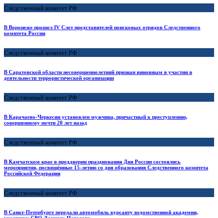
Следственный комитет РФ
В Воронеже прошел IV Слет представителей поисковых отрядов Следственного
комитета России
Следственный комитет РФ
В Саратовской области несовершеннолетний признан виновным в участии в
деятельности террористической организации
Следственный комитет РФ
В Карачаево-Черкесии установлен мужчина, причастный к преступлению,
совершенному почти 20 лет назад
Следственный комитет РФ
В Камчатском крае в преддверии празднования Дня России состоялись
мероприятия, посвящённые 15-летию со дня образования Следственного комитета
Российской Федерации
Следственный комитет РФ
В Санкт-Петербурге передали автомобиль курсанту ведомственной академии,
участнику СВО Даниилу Пепелову