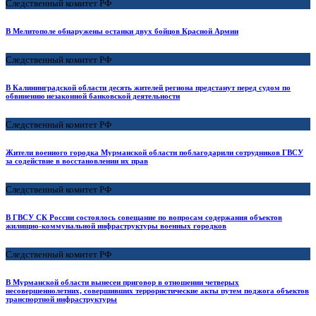
Следственный комитет РФ
В Мелитополе обнаружены останки двух бойцов Красной Армии
Следственный комитет РФ
В Калининградской области десять жителей региона предстанут перед судом по
обвинению незаконной банковской деятельности
Следственный комитет РФ
Жители военного городка Мурманской области поблагодарили сотрудников ГВСУ
за содействие в восстановлении их прав
Следственный комитет РФ
В ГВСУ СК России состоялось совещание по вопросам содержания объектов
жилищно-коммунальной инфраструктуры военных городков
Следственный комитет РФ
В Мурманской области вынесен приговор в отношении четверых
несовершеннолетних, совершивших террористические акты путем поджога объектов
транспортной инфраструктуры