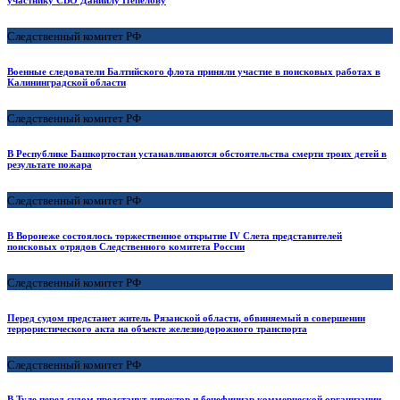
Следственный комитет РФ
Военные следователи Балтийского флота приняли участие в поисковых работах в
Калининградской области
Следственный комитет РФ
В Республике Башкортостан устанавливаются обстоятельства смерти троих детей в
результате пожара
Следственный комитет РФ
В Воронеже состоялось торжественное открытие IV Слета представителей
поисковых отрядов Следственного комитета России
Следственный комитет РФ
Перед судом предстанет житель Рязанской области, обвиняемый в совершении
террористического акта на объекте железнодорожного транспорта
Следственный комитет РФ
В Туле перед судом предстанут директор и бенефициар коммерческой организации,