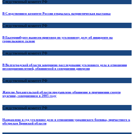
Следственный комитет РФ
В Следственном комитете России открылась патриотическая выставка
Следственный комитет РФ
В Екатеринбурге вынесен приговор по уголовному делу об инциденте на
горнолыжном склоне
Следственный комитет РФ
В Волгоградской области завершено расследование уголовного дела в отношении
несовершеннолетней, обвиняемой в совершении диверсии
Следственный комитет РФ
Жителю Архангельской области предъявлено обвинение в причинении смерти
мужчине, совершенном в 2005 году
Следственный комитет РФ
Направлено в суд уголовное дело в отношении украинского боевика, причастного к
обстрелам Брянской области