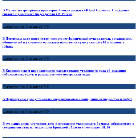
В Малом театре прошел премьерный показ фильма «Юрий Соломин. Служение»,
снятого с участием Председателя СК России
Следственный комитет РФ
В Пермском крае перед судом предстанет фактический руководитель организации,
обвиняемый в уклонении от уплаты налогов на сумму свыше 240 миллионов
рублей
Следственный комитет РФ
В Краснодарском крае завершено расследование уголовного дела об оказании
небезопасных услуг, в результате чего пострадали люди
Следственный комитет РФ
В Приморском крае установлен подозреваемый в нападении на подростка в лифте
Следственный комитет РФ
В суд направлено уголовное дело в отношении украинского боевика, обвиняемого в
совершении атак по территории Брянской области с помощью БПЛА