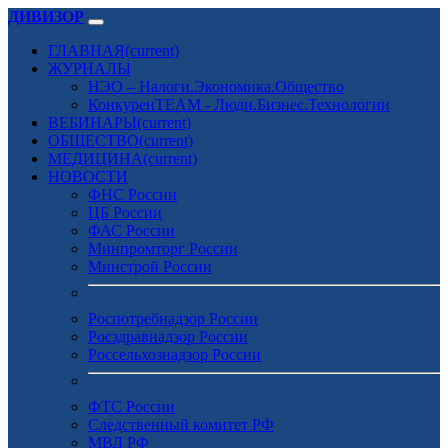
ДИВИЗОР
ГЛАВНАЯ
(current)
ЖУРНАЛЫ
НЭО – Налоги.Экономика.Общество
КонкуренTEAM - Люди.Бизнес.Технологии
ВЕБИНАРЫ
(current)
ОБЩЕСТВО
(current)
МЕДИЦИНА
(current)
НОВОСТИ
ФНС России
ЦБ России
ФАС России
Минпромторг России
Минстрой России
Роспотребнадзор России
Росздравнадзор России
Россельхознадзор России
ФТС России
Следственный комитет РФ
МВД РФ