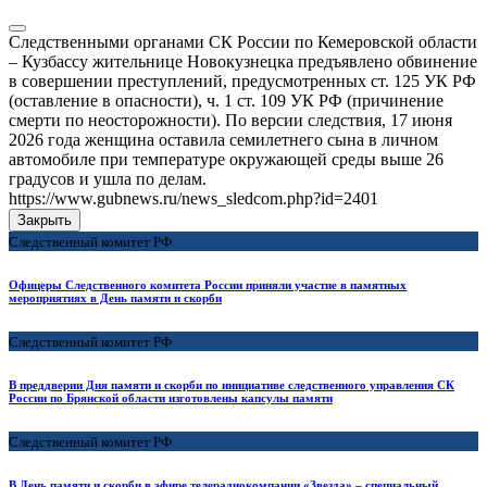
Следственными органами СК России по Кемеровской области
– Кузбассу жительнице Новокузнецка предъявлено обвинение
в совершении преступлений, предусмотренных ст. 125 УК РФ
(оставление в опасности), ч. 1 ст. 109 УК РФ (причинение
смерти по неосторожности). По версии следствия, 17 июня
2026 года женщина оставила семилетнего сына в личном
автомобиле при температуре окружающей среды выше 26
градусов и ушла по делам.
https://www.gubnews.ru/news_sledcom.php?id=2401
Закрыть
Следственный комитет РФ
Офицеры Следственного комитета России приняли участие в памятных
мероприятиях в День памяти и скорби
Следственный комитет РФ
В преддверии Дня памяти и скорби по инициативе следственного управления СК
России по Брянской области изготовлены капсулы памяти
Следственный комитет РФ
В День памяти и скорби в эфире телерадиокомпании «Звезда» – специальный