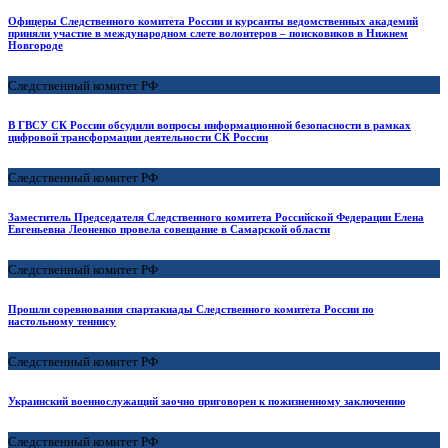
Офицеры Следственного комитета России и курсанты ведомственных академий
приняли участие в международном слете волонтеров – поисковиков в Нижнем
Новгороде
Следственный комитет РФ
В ГВСУ СК России обсудили вопросы информационной безопасности в рамках
цифровой трансформации деятельности CК России
Следственный комитет РФ
Заместитель Председателя Следственного комитета Российской Федерации Елена
Евгеньевна Леоненко провела совещание в Самарской области
Следственный комитет РФ
Прошли соревнования спартакиады Следственного комитета России по
настольному теннису
Следственный комитет РФ
Украинский военнослужащий заочно приговорен к пожизненному заключению
Следственный комитет РФ