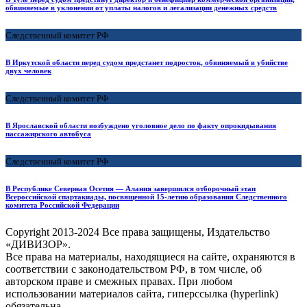
обвиняемые в уклонении от уплаты налогов и легализации денежных средств
Следственный комитет РФ
В Иркутской области перед судом предстанет подросток, обвиняемый в убийстве
двух человек
Следственный комитет РФ
В Ярославской области возбуждено уголовное дело по факту опрокидывания
пассажирского автобуса
Следственный комитет РФ
В Республике Северная Осетия — Алания завершился отборочный этап
Всероссийской спартакиады, посвященной 15-летию образования Следственного
комитета Российской Федерации
Copyright
2013-2024 Все права защищены, Издательство
«ДИВИЗОР».
Все права на материалы, находящиеся на сайте, охраняются в
соответствии с законодательством РФ, в том числе, об
авторском праве и смежных правах. При любом
использовании материалов сайта, гиперссылка (hyperlink)
обязательна.