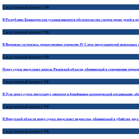
Следственный комитет РФ
В Республике Башкортостан устанавливаются обстоятельства смерти троих детей в р
Следственный комитет РФ
В Воронеже состоялось торжественное открытие IV Слета представителей поисковых 
Следственный комитет РФ
Перед судом предстанет житель Рязанской области, обвиняемый в совершении террор
Следственный комитет РФ
В Туле перед судом предстанут директор и бенефициар коммерческой организации, о
Следственный комитет РФ
В Иркутской области перед судом предстанет подросток, обвиняемый в убийстве двух
Следственный комитет РФ