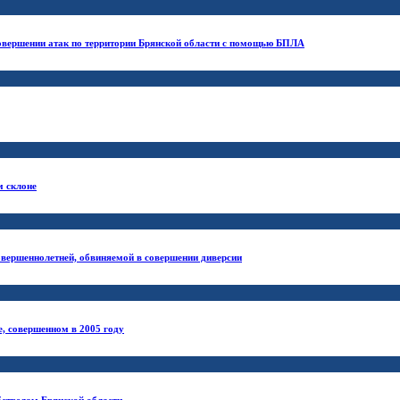
 совершении атак по территории Брянской области с помощью БПЛА
м склоне
овершеннолетней, обвиняемой в совершении диверсии
, совершенном в 2005 году