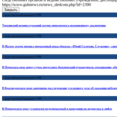
https://www.gubnews.ru/news_sledcom.php?id=2390
Закрыть
Следственный комитет РФ
Украинский военнослужащий заочно приговорен к пожизненному заключению
Следственный комитет РФ
В Малом театре прошел премьерный показ фильма «Юрий Соломин. Служение», снято
Следственный комитет РФ
В Пермском крае перед судом предстанет фактический руководитель организации, о
Следственный комитет РФ
В Краснодарском крае завершено расследование уголовного дела об оказании небезоп
Следственный комитет РФ
В Приморском крае установлен подозреваемый в нападении на подростка в лифте