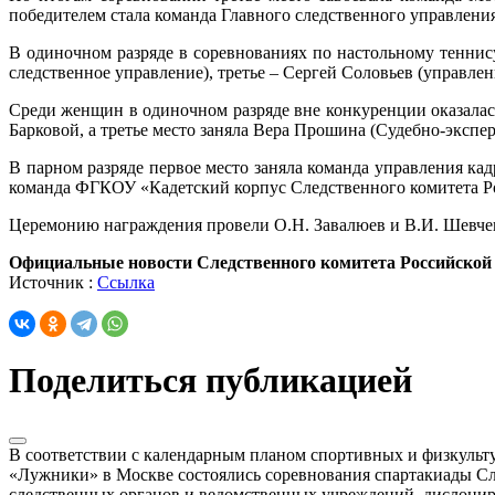
победителем стала команда Главного следственного управления
В одиночном разряде в соревнованиях по настольному теннис
следственное управление), третье – Сергей Соловьев (управле
Среди женщин в одиночном разряде вне конкуренции оказалас
Барковой, а третье место заняла Вера Прошина (Судебно-экспе
В парном разряде первое место заняла команда управления ка
команда ФГКОУ «Кадетский корпус Следственного комитета Ро
Церемонию награждения провели О.Н. Завалюев и В.И. Шевченк
Официальные новости Следственного комитета Российской
Источник :
Ссылка
Поделиться публикацией
В соответствии с календарным планом спортивных и физкуль
«Лужники» в Москве состоялись соревнования спартакиады Сл
следственных органов и ведомственных учреждений, дислоци