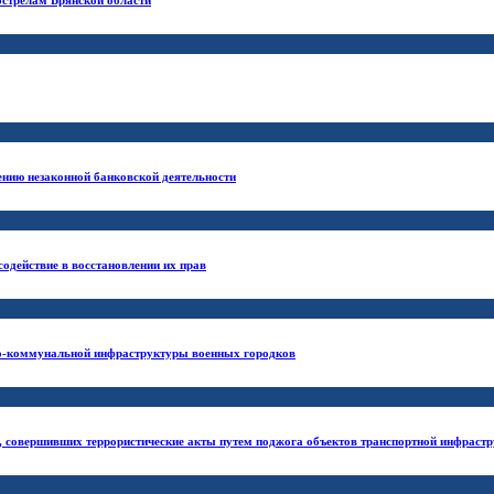
бстрелам Брянской области
ению незаконной банковской деятельности
одействие в восстановлении их прав
но-коммунальной инфраструктуры военных городков
, совершивших террористические акты путем поджога объектов транспортной инфраст