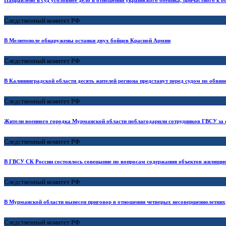
Направлено в суд уголовное дело в отношении украинского боевика, причастного к о
Следственный комитет РФ
В Мелитополе обнаружены останки двух бойцов Красной Армии
Следственный комитет РФ
В Калининградской области десять жителей региона предстанут перед судом по обвин
Следственный комитет РФ
Жители военного городка Мурманской области поблагодарили сотрудников ГВСУ за с
Следственный комитет РФ
В ГВСУ СК России состоялось совещание по вопросам содержания объектов жилищ
Следственный комитет РФ
В Мурманской области вынесен приговор в отношении четверых несовершеннолетних
Следственный комитет РФ