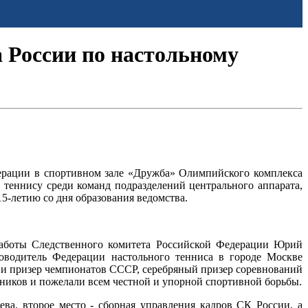
 России по настольному
ерации в спортивном зале «Дружба» Олимпийского комплекса
теннису среди команд подразделений центрального аппарата,
5-летию со дня образования ведомства.
работы Следственного комитета Российской Федерации Юрий
оводитель Федерации настольного тенниса в городе Москве
 и призер чемпионатов СССР, серебряный призер соревнований
ников и пожелали всем честной и упорной спортивной борьбы.
ва, второе место - сборная управления кадров СК России, а