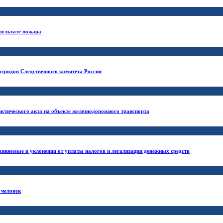
езультате пожара
отрядов Следственного комитета России
истического акта на объекте железнодорожного транспорта
бвиняемые в уклонении от уплаты налогов и легализации денежных средств
 человек