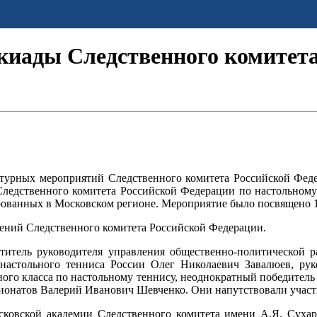
иады Следственного комитета
ьтурных мероприятий Следственного комитета Российской Фед
ледственного комитета Российской Федерации по настольному 
ованных в Московском регионе. Мероприятие было посвящено 1
елений Следственного комитета Российской Федерации.
титель руководителя управления общественно-политической 
настольного тенниса России Олег Николаевич Завалюев, рук
ого класса по настольному теннису, неоднократный победитель
ионатов Валерий Иванович Шевченко. Они напутствовали участ
сковской академии Следственного комитета имени А.Я. Сухаре