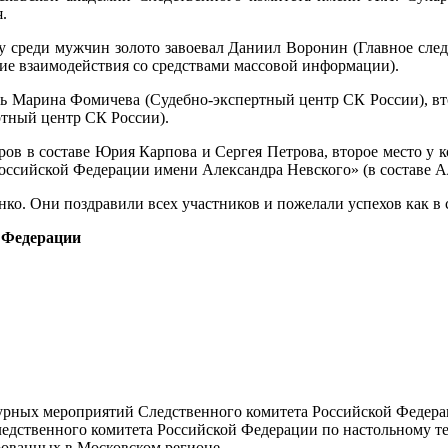
.
у среди мужчин золото завоевал Даниил Воронин (Главное след
ние взаимодействия со средствами массовой информации).
ь Марина Фомичева (Судебно-экспертный центр СК России), вт
ртный центр СК России).
дров в составе Юрия Карпова и Сергея Петрова, второе место у 
ссийской Федерации имени Александра Невского» (в составе А
о. Они поздравили всех участников и пожелали успехов как в сп
 Федерации
турных мероприятий Следственного комитета Российской Федер
едственного комитета Российской Федерации по настольному те
рованных в Московском регионе.