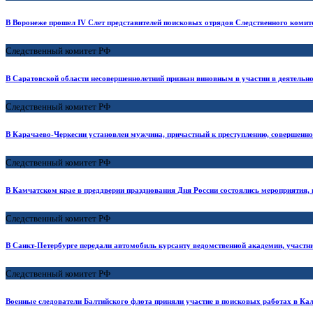
В Воронеже прошел IV Слет представителей поисковых отрядов Следственного комит
Следственный комитет РФ
В Саратовской области несовершеннолетний признан виновным в участии в деятельно
Следственный комитет РФ
В Карачаево-Черкесии установлен мужчина, причастный к преступлению, совершенном
Следственный комитет РФ
В Камчатском крае в преддверии празднования Дня России состоялись мероприятия,
Следственный комитет РФ
В Санкт-Петербурге передали автомобиль курсанту ведомственной академии, участ
Следственный комитет РФ
Военные следователи Балтийского флота приняли участие в поисковых работах в Ка