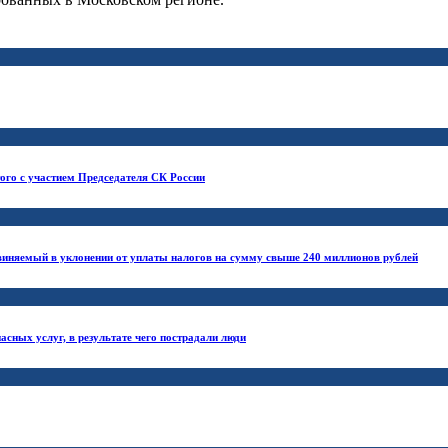
го с участием Председателя СК России
бвиняемый в уклонении от уплаты налогов на сумму свыше 240 миллионов рублей
асных услуг, в результате чего пострадали люди