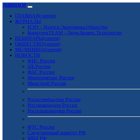
ДИВИЗОР
ГЛАВНАЯ
(current)
ЖУРНАЛЫ
НЭО – Налоги.Экономика.Общество
КонкуренTEAM - Люди.Бизнес.Технологии
ВЕБИНАРЫ
(current)
ОБЩЕСТВО
(current)
МЕДИЦИНА
(current)
НОВОСТИ
ФНС России
ЦБ России
ФАС России
Минпромторг России
Минстрой России
Роспотребнадзор России
Росздравнадзор России
Россельхознадзор России
ФТС России
Следственный комитет РФ
МВД РФ