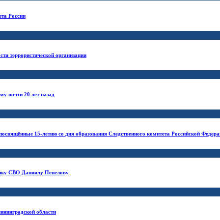
ета России
сти террористической организации
у почти 20 лет назад
 посвящённые 15-летию со дня образования Следственного комитета Российской Федер
нику СВО Даниилу Пепелову
лининградской области