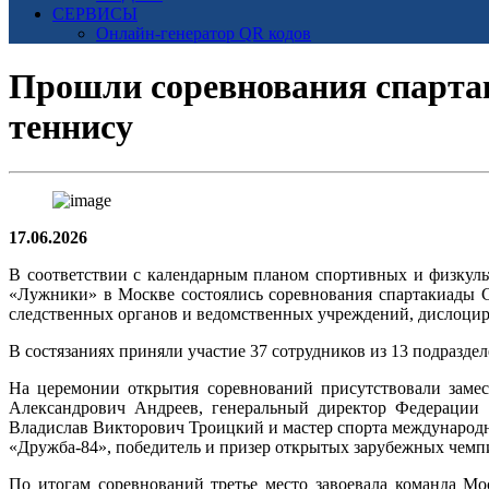
СЕРВИСЫ
Онлайн-генератор QR кодов
Прошли соревнования спартак
теннису
17.06.2026
В соответствии с календарным планом спортивных и физкул
«Лужники» в Москве состоялись соревнования спартакиады С
следственных органов и ведомственных учреждений, дислоцир
В состязаниях приняли участие 37 сотрудников из 13 подразд
На церемонии открытия соревнований присутствовали замес
Александрович Андреев, генеральный директор Федерации 
Владислав Викторович Троицкий и мастер спорта международн
«Дружба-84», победитель и призер открытых зарубежных чемп
По итогам соревнований третье место завоевала команда Мо