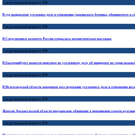
Следственный комитет РФ
В суд направлено уголовное дело в отношении украинского боевика, обвиняемого в
Следственный комитет РФ
В Следственном комитете России открылась патриотическая выставка
Следственный комитет РФ
В Екатеринбурге вынесен приговор по уголовному делу об инциденте на горнолыжно
Следственный комитет РФ
В Волгоградской области завершено расследование уголовного дела в отношении нес
Следственный комитет РФ
Жителю Архангельской области предъявлено обвинение в причинении смерти мужчине
Следственный комитет РФ