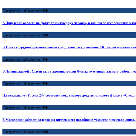
Следственный комитет РФ
В Иркутской области по факту убийства двух человек, в том числе несовершеннолетн
Следственный комитет РФ
В Томке сотрудники регионального следственного управления СК России приняли уч
Следственный комитет РФ
В Ленинградской области глава администрации Лужского муниципального района под
Следственный комитет РФ
На телеканале «Россия 24» состоится показ нового документального фильма «Следст
Следственный комитет РФ
В Московской области задержаны киллер и его пособник в убийстве директора лицея,
Следственный комитет РФ