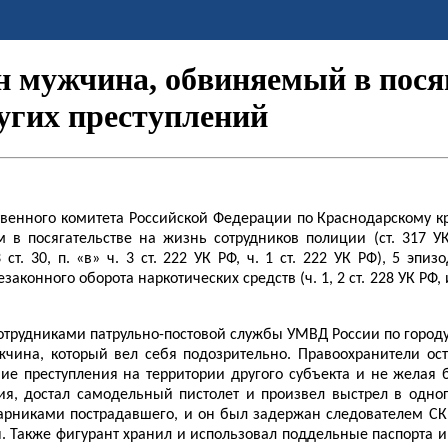
н мужчина, обвиняемый в пося
угих преступлений
твенного комитета Российской Федерации по
Краснодарскому к
в посягательстве на жизнь сотрудников полиции (ст. 317 УК 
ст. 30, п. «в» ч. 3 ст. 222 УК РФ, ч. 1 ст. 222 УК РФ), 5 э
незаконного оборота наркотических средств (ч. 1, 2 ст. 228 УК 
сотрудниками патрульно-постовой службы УМВД России по город
чина, который вел себя подозрительно. Правоохранители ос
ие преступления на территории другого субъекта и не желая
ия, достал самодельный пистолет и произвел выстрел в одно
рниками пострадавшего, и он был задержан следователем СК
я. Также фигурант хранил и использовал поддельные паспорта и