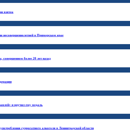
ии взяток
ии несовершеннолетней в Приморском крае
, совершенном более 20 лет назад
едерации
равлей» и вручил ему медаль
 употребления суррогатного алкоголя в Ленинградской области