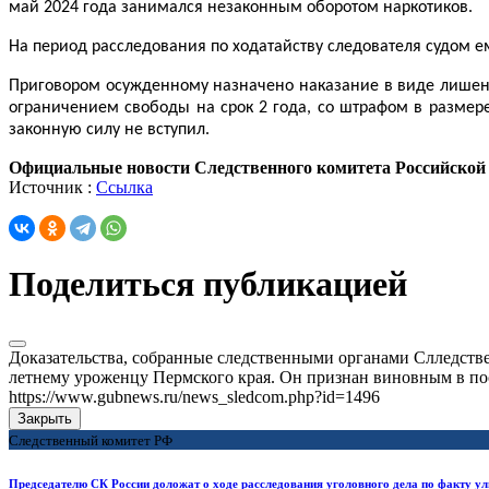
май 2024 года занимался незаконным оборотом наркотиков.
На период расследования по ходатайству следователя судом е
Приговором осужденному назначено наказание в виде лишения
ограничением свободы на срок 2 года, со штрафом в размере
законную силу не вступил.
Официальные новости Следственного комитета Российской
Источник :
Ссылка
Поделиться публикацией
Доказательства, собранные следственными органами Слледств
летнему уроженцу Пермского края. Он признан виновным в пос
https://www.gubnews.ru/news_sledcom.php?id=1496
Закрыть
Следственный комитет РФ
Председателю СК России доложат о ходе расследования уголовного дела по факту у