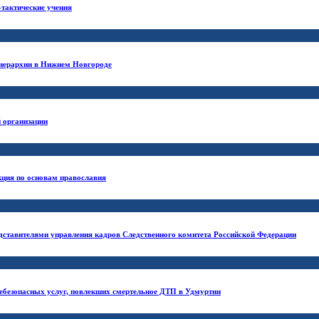
тактические учения
 иерархии в Нижнем Новгороде
й организации
кция по основам православия
едставителями управления кадров Следственного комитета Российской Федерации
 небезопасных услуг, повлекших смертельное ДТП в Удмуртии