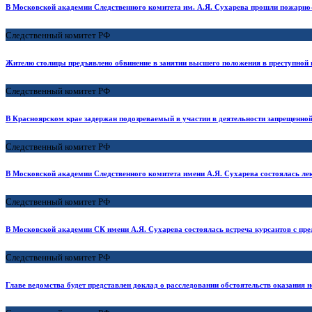
В Московской академии Следственного комитета им. А.Я. Сухарева прошли пожарно-
Следственный комитет РФ
Жителю столицы предъявлено обвинение в занятии высшего положения в преступной
Следственный комитет РФ
В Красноярском крае задержан подозреваемый в участии в деятельности запрещенно
Следственный комитет РФ
В Московской академии Следственного комитета имени А.Я. Сухарева состоялась ле
Следственный комитет РФ
В Московской академии СК имени А.Я. Сухарева состоялась встреча курсантов с пр
Следственный комитет РФ
Главе ведомства будет представлен доклад о расследовании обстоятельств оказания