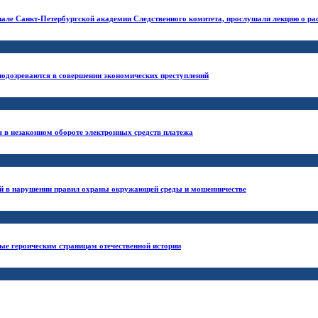
е Санкт-Петербургской академии Следственного комитета, прослушали лекцию о рассл
подозреваются в совершении экономических преступлений
я в незаконном обороте электронных средств платежа
ый в нарушении правил охраны окружающей среды и мошенничестве
ые героическим страницам отечественной истории