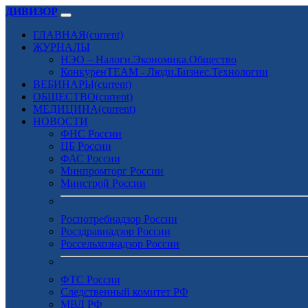
ДИВИЗОР
ГЛАВНАЯ
(current)
ЖУРНАЛЫ
НЭО – Налоги.Экономика.Общество
КонкуренTEAM - Люди.Бизнес.Технологии
ВЕБИНАРЫ
(current)
ОБЩЕСТВО
(current)
МЕДИЦИНА
(current)
НОВОСТИ
ФНС России
ЦБ России
ФАС России
Минпромторг России
Минстрой России
Роспотребнадзор России
Росздравнадзор России
Россельхознадзор России
ФТС России
Следственный комитет РФ
МВД РФ