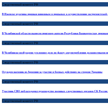
Следственный комитет РФ
В Ижевске мужчина признан виновным в призывах к осуществлению экстремистской 
Следственный комитет РФ
В Челябинской области вынесен приговор жителю Республики Башкортостан, признан
Следственный комитет РФ
В Челябинске возбуждено уголовное дело по факту злоупотребления должностными 
Следственный комитет РФ
Осужден наемник из Армении за участие в боевых действиях на стороне Украины
Следственный комитет РФ
Участник СВО поблагодарил руководство военных следственных органов СК России 
Следственный комитет РФ