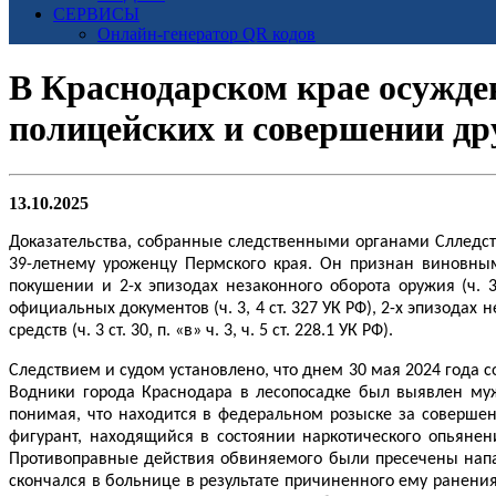
СЕРВИСЫ
Онлайн-генератор QR кодов
В Краснодарском крае осужде
полицейских и совершении др
13.10.2025
Доказательства, собранные следственными органами Слледс
39-летнему уроженцу Пермского края. Он признан виновным 
покушении и 2-х эпизодах незаконного оборота оружия (ч. 3 
официальных документов (ч. 3, 4 ст. 327 УК РФ), 2-х эпизодах 
средств (ч. 3 ст. 30, п. «в» ч. 3, ч. 5 ст. 228.1 УК РФ).
Следствием и судом установлено, что днем 30 мая 2024 года 
Водники города Краснодара в лесопосадке был выявлен муж
понимая, что находится в федеральном розыске за совершен
фигурант, находящийся в состоянии наркотического опьянен
Противоправные действия обвиняемого были пресечены напа
скончался в больнице в результате причиненного ему ранени