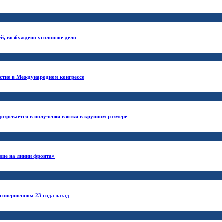
ей, возбуждено уголовное дело
астие в Международном конгрессе
озревается в получении взятки в крупном размере
вие на линии фронта»
 совершённом 23 года назад