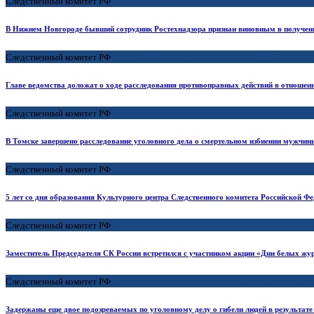
Следственный комитет РФ
В Нижнем Новгороде бывший сотрудник Ростехнадзора признан виновным в получен
Следственный комитет РФ
Главе ведомства доложат о ходе расследования противоправных действий в отношен
Следственный комитет РФ
В Томске завершено расследование уголовного дела о смертельном избиении мужчины
Следственный комитет РФ
5 лет со дня образования Культурного центра Следственного комитета Российской Ф
Следственный комитет РФ
Заместитель Председателя СК России встретился с участником акции «Дни белых жу
Следственный комитет РФ
Задержаны еще двое подозреваемых по уголовному делу о гибели людей в результате