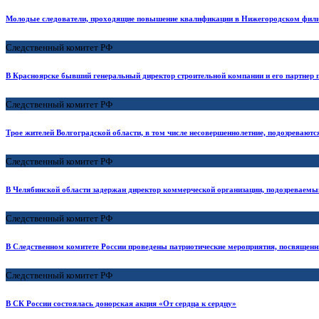
Молодые следователи, проходящие повышение квалификации в Нижегородском филиал
Следственный комитет РФ
В Красноярске бывший генеральный директор строительной компании и его партнер 
Следственный комитет РФ
Трое жителей Волгоградской области, в том числе несовершеннолетние, подозреваютс
Следственный комитет РФ
В Челябинской области задержан директор коммерческой организации, подозреваем
Следственный комитет РФ
В Следственном комитете России проведены патриотические мероприятия, посвященн
Следственный комитет РФ
В СК России состоялась донорская акция «От сердца к сердцу»