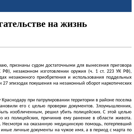
гательстве на жизнь
,
раю
признаны судом достаточными для вынесения приговора
РФ), незаконном изготовлении оружия (ч. 1 ст. 223 УК РФ),
пизодах незаконного приобретения и использования поддельных
РФ, и 27 эпизодах покушения на незаконный оборот наркотических
у Краснодару при патрулировании территории в районе поселка
тановили его с целью проверки документов. Злоумышленник,
 быть изобличенным, решил убить полицейских. С этой целью
го из полицейских, причинив ему ранение в области живота.
. Несмотря на оказанную медицинскую помощь, потерпевший
 иные личные документы на чужое имя, а в период с марта по