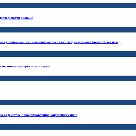
деятельности и краже
ному виновным в совершении особо тяжкого преступления более 30 лет назад
полномочиями директором парка
за содействие в восстановлении нарушенных прав