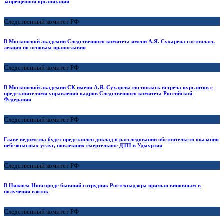
запрещенной организации
Следственный комитет РФ
В Московской академии Следственного комитета имени А.Я. Сухарева состоялась
лекция по основам православия
Следственный комитет РФ
В Московской академии СК имени А.Я. Сухарева состоялась встреча курсантов с
представителями управления кадров Следственного комитета Российской
Федерации
Следственный комитет РФ
Главе ведомства будет представлен доклад о расследовании обстоятельств оказания
небезопасных услуг, повлекших смертельное ДТП в Удмуртии
Следственный комитет РФ
В Нижнем Новгороде бывший сотрудник Ростехнадзора признан виновным в
получении взяток
Следственный комитет РФ