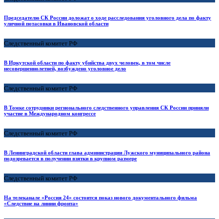
Председателю СК России доложат о ходе расследования уголовного дела по факту
уличной потасовки в Ивановской области
Следственный комитет РФ
В Иркутской области по факту убийства двух человек, в том числе
несовершеннолетней, возбуждено уголовное дело
Следственный комитет РФ
В Томке сотрудники регионального следственного управления СК России приняли
участие в Международном конгрессе
Следственный комитет РФ
В Ленинградской области глава администрации Лужского муниципального района
подозревается в получении взятки в крупном размере
Следственный комитет РФ
На телеканале «Россия 24» состоится показ нового документального фильма
«Следствие на линии фронта»