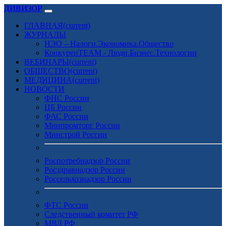
ДИВИЗОР
ГЛАВНАЯ
(current)
ЖУРНАЛЫ
НЭО – Налоги.Экономика.Общество
КонкуренTEAM - Люди.Бизнес.Технологии
ВЕБИНАРЫ
(current)
ОБЩЕСТВО
(current)
МЕДИЦИНА
(current)
НОВОСТИ
ФНС России
ЦБ России
ФАС России
Минпромторг России
Минстрой России
Роспотребнадзор России
Росздравнадзор России
Россельхознадзор России
ФТС России
Следственный комитет РФ
МВД РФ