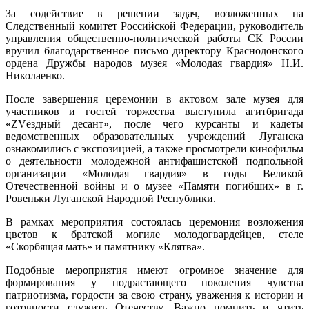
За содействие в решении задач, возложенных на
Следственный комитет Российской Федерации, руководитель
управления общественно-политической работы СК России
вручил благодарственное письмо директору Краснодонского
ордена Дружбы народов музея «Молодая гвардия» Н.И.
Николаенко.
После завершения церемонии в актовом зале музея для
участников и гостей торжества выступила агитбригада
«ZVёздный десант», после чего курсанты и кадеты
ведомственных образовательных учреждений Луганска
ознакомились с экспозицией, а также просмотрели кинофильм
о деятельности молодежной антифашистской подпольной
организации «Молодая гвардия» в годы Великой
Отечественной войны и о музее «Памяти погибших» в г.
Ровеньки Луганской Народной Республики.
В рамках мероприятия состоялась церемония возложения
цветов к братской могиле молодогвардейцев, стеле
«Скорбящая мать» и памятнику «Клятва».
Подобные мероприятия имеют огромное значение для
формирования у подрастающего поколения чувства
патриотизма, гордости за свою страну, уважения к истории и
готовности служить Отечеству. Важно помнить и чтить