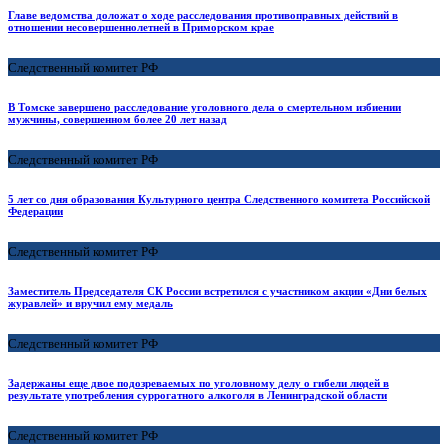
Главе ведомства доложат о ходе расследования противоправных действий в
отношении несовершеннолетней в Приморском крае
Следственный комитет РФ
В Томске завершено расследование уголовного дела о смертельном избиении
мужчины, совершенном более 20 лет назад
Следственный комитет РФ
5 лет со дня образования Культурного центра Следственного комитета Российской
Федерации
Следственный комитет РФ
Заместитель Председателя СК России встретился с участником акции «Дни белых
журавлей» и вручил ему медаль
Следственный комитет РФ
Задержаны еще двое подозреваемых по уголовному делу о гибели людей в
результате употребления суррогатного алкоголя в Ленинградской области
Следственный комитет РФ