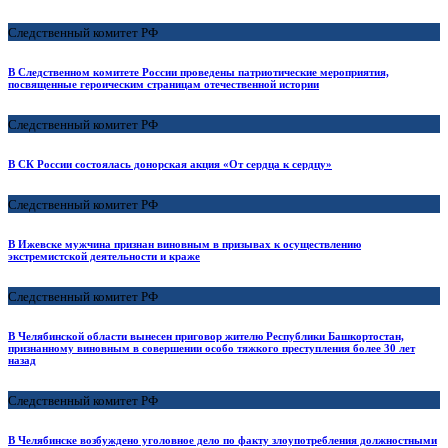
Следственный комитет РФ
В Следственном комитете России проведены патриотические мероприятия,
посвященные героическим страницам отечественной истории
Следственный комитет РФ
В СК России состоялась донорская акция «От сердца к сердцу»
Следственный комитет РФ
В Ижевске мужчина признан виновным в призывах к осуществлению
экстремистской деятельности и краже
Следственный комитет РФ
В Челябинской области вынесен приговор жителю Республики Башкортостан,
признанному виновным в совершении особо тяжкого преступления более 30 лет
назад
Следственный комитет РФ
В Челябинске возбуждено уголовное дело по факту злоупотребления должностными