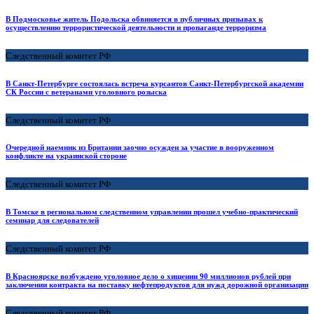
В Подмосковье житель Подольска обвиняется в публичных призывах к
осуществлению террористической деятельности и пропаганде терроризма
Следственный комитет РФ
В Санкт-Петербурге состоялась встреча курсантов Санкт-Петербургской академии
СК России с ветеранами уголовного розыска
Следственный комитет РФ
Очередной наемник из Британии заочно осужден за участие в вооруженном
конфликте на украинской стороне
Следственный комитет РФ
В Томске в региональном следственном управлении прошел учебно-практический
семинар для следователей
Следственный комитет РФ
В Красноярске возбуждено уголовное дело о хищении 90 миллионов рублей при
заключении контракта на поставку нефтепродуктов для нужд дорожной организации
Следственный комитет РФ