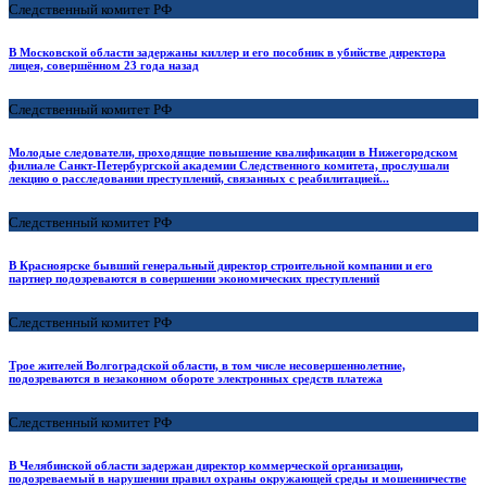
Следственный комитет РФ
В Московской области задержаны киллер и его пособник в убийстве директора
лицея, совершённом 23 года назад
Следственный комитет РФ
Молодые следователи, проходящие повышение квалификации в Нижегородском
филиале Санкт-Петербургской академии Следственного комитета, прослушали
лекцию о расследовании преступлений, связанных с реабилитацией...
Следственный комитет РФ
В Красноярске бывший генеральный директор строительной компании и его
партнер подозреваются в совершении экономических преступлений
Следственный комитет РФ
Трое жителей Волгоградской области, в том числе несовершеннолетние,
подозреваются в незаконном обороте электронных средств платежа
Следственный комитет РФ
В Челябинской области задержан директор коммерческой организации,
подозреваемый в нарушении правил охраны окружающей среды и мошенничестве