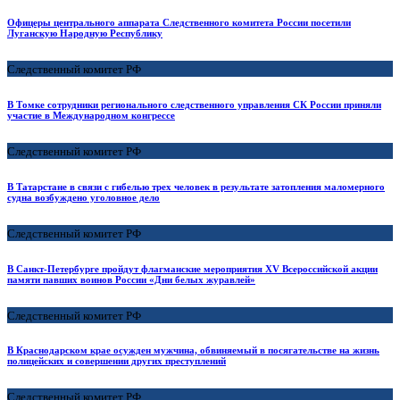
Офицеры центрального аппарата Следственного комитета России посетили
Луганскую Народную Республику
Следственный комитет РФ
В Томке сотрудники регионального следственного управления СК России приняли
участие в Международном конгрессе
Следственный комитет РФ
В Татарстане в связи с гибелью трех человек в результате затопления маломерного
судна возбуждено уголовное дело
Следственный комитет РФ
В Санкт-Петербурге пройдут флагманские мероприятия XV Всероссийской акции
памяти павших воинов России «Дни белых журавлей»
Следственный комитет РФ
В Краснодарском крае осужден мужчина, обвиняемый в посягательстве на жизнь
полицейских и совершении других преступлений
Следственный комитет РФ