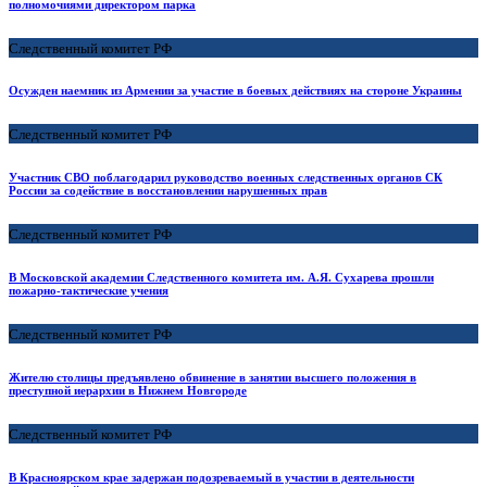
полномочиями директором парка
Следственный комитет РФ
Осужден наемник из Армении за участие в боевых действиях на стороне Украины
Следственный комитет РФ
Участник СВО поблагодарил руководство военных следственных органов СК
России за содействие в восстановлении нарушенных прав
Следственный комитет РФ
В Московской академии Следственного комитета им. А.Я. Сухарева прошли
пожарно-тактические учения
Следственный комитет РФ
Жителю столицы предъявлено обвинение в занятии высшего положения в
преступной иерархии в Нижнем Новгороде
Следственный комитет РФ
В Красноярском крае задержан подозреваемый в участии в деятельности