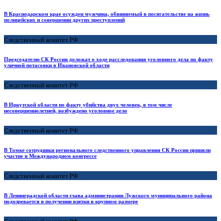
В Краснодарском крае осужден мужчина, обвиняемый в посягательстве на жизнь
полицейских и совершении других преступлений
Следственный комитет РФ
Председателю СК России доложат о ходе расследования уголовного дела по факту
уличной потасовки в Ивановской области
Следственный комитет РФ
В Иркутской области по факту убийства двух человек, в том числе
несовершеннолетней, возбуждено уголовное дело
Следственный комитет РФ
В Томке сотрудники регионального следственного управления СК России приняли
участие в Международном конгрессе
Следственный комитет РФ
В Ленинградской области глава администрации Лужского муниципального района
подозревается в получении взятки в крупном размере