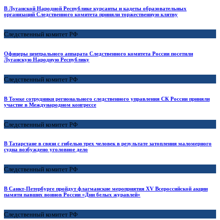
В Луганской Народной Республике курсанты и кадеты образовательных
организаций Следственного комитета приняли торжественную клятву
Следственный комитет РФ
Офицеры центрального аппарата Следственного комитета России посетили
Луганскую Народную Республику
Следственный комитет РФ
В Томке сотрудники регионального следственного управления СК России приняли
участие в Международном конгрессе
Следственный комитет РФ
В Татарстане в связи с гибелью трех человек в результате затопления маломерного
судна возбуждено уголовное дело
Следственный комитет РФ
В Санкт-Петербурге пройдут флагманские мероприятия XV Всероссийской акции
памяти павших воинов России «Дни белых журавлей»
Следственный комитет РФ