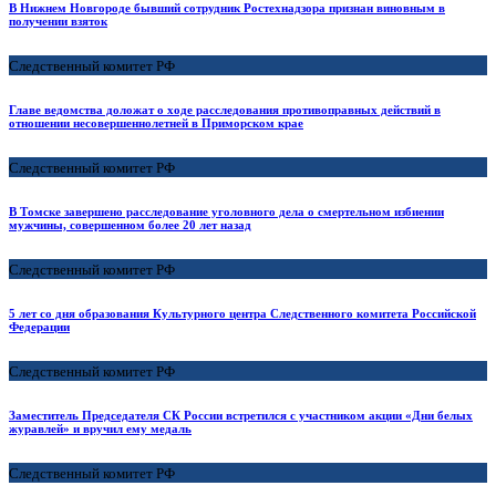
В Нижнем Новгороде бывший сотрудник Ростехнадзора признан виновным в
получении взяток
Следственный комитет РФ
Главе ведомства доложат о ходе расследования противоправных действий в
отношении несовершеннолетней в Приморском крае
Следственный комитет РФ
В Томске завершено расследование уголовного дела о смертельном избиении
мужчины, совершенном более 20 лет назад
Следственный комитет РФ
5 лет со дня образования Культурного центра Следственного комитета Российской
Федерации
Следственный комитет РФ
Заместитель Председателя СК России встретился с участником акции «Дни белых
журавлей» и вручил ему медаль
Следственный комитет РФ