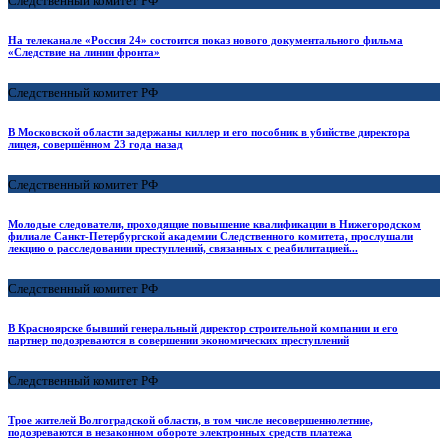
Следственный комитет РФ
На телеканале «Россия 24» состоится показ нового документального фильма
«Следствие на линии фронта»
Следственный комитет РФ
В Московской области задержаны киллер и его пособник в убийстве директора
лицея, совершённом 23 года назад
Следственный комитет РФ
Молодые следователи, проходящие повышение квалификации в Нижегородском
филиале Санкт-Петербургской академии Следственного комитета, прослушали
лекцию о расследовании преступлений, связанных с реабилитацией...
Следственный комитет РФ
В Красноярске бывший генеральный директор строительной компании и его
партнер подозреваются в совершении экономических преступлений
Следственный комитет РФ
Трое жителей Волгоградской области, в том числе несовершеннолетние,
подозреваются в незаконном обороте электронных средств платежа