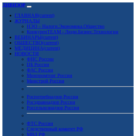
ДИВИЗОР
ГЛАВНАЯ
(current)
ЖУРНАЛЫ
НЭО – Налоги.Экономика.Общество
КонкуренTEAM - Люди.Бизнес.Технологии
ВЕБИНАРЫ
(current)
ОБЩЕСТВО
(current)
МЕДИЦИНА
(current)
НОВОСТИ
ФНС России
ЦБ России
ФАС России
Минпромторг России
Минстрой России
Роспотребнадзор России
Росздравнадзор России
Россельхознадзор России
ФТС России
Следственный комитет РФ
МВД РФ