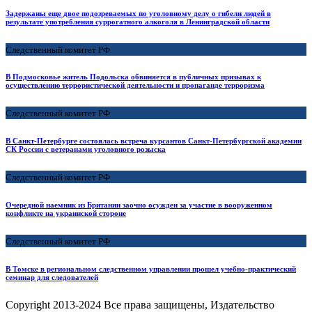
Задержаны еще двое подозреваемых по уголовному делу о гибели людей в
результате употребления суррогатного алкоголя в Ленинградской области
Следственный комитет РФ
В Подмосковье житель Подольска обвиняется в публичных призывах к
осуществлению террористической деятельности и пропаганде терроризма
Следственный комитет РФ
В Санкт-Петербурге состоялась встреча курсантов Санкт-Петербургской академии
СК России с ветеранами уголовного розыска
Следственный комитет РФ
Очередной наемник из Британии заочно осужден за участие в вооруженном
конфликте на украинской стороне
Следственный комитет РФ
В Томске в региональном следственном управлении прошел учебно-практический
семинар для следователей
Copyright
2013-2024 Все права защищены, Издательство