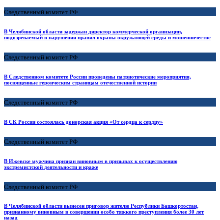
Следственный комитет РФ
В Челябинской области задержан директор коммерческой организации,
подозреваемый в нарушении правил охраны окружающей среды и мошенничестве
Следственный комитет РФ
В Следственном комитете России проведены патриотические мероприятия,
посвященные героическим страницам отечественной истории
Следственный комитет РФ
В СК России состоялась донорская акция «От сердца к сердцу»
Следственный комитет РФ
В Ижевске мужчина признан виновным в призывах к осуществлению
экстремистской деятельности и краже
Следственный комитет РФ
В Челябинской области вынесен приговор жителю Республики Башкортостан,
признанному виновным в совершении особо тяжкого преступления более 30 лет
назад