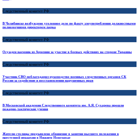
Следственный комитет РФ
В Челябинске возбуждено уголовное дело по факту злоупотребления должностными
полномочиями директором парка
Следственный комитет РФ
Осужден наемник из Армении за участие в боевых действиях на стороне Украины
Следственный комитет РФ
Участник СВО поблагодарил руководство военных следственных органов СК
России за содействие в восстановлении нарушенных прав
Следственный комитет РФ
В Московской академии Следственного комитета им. А.Я. Сухарева прошли
пожарно-тактические учения
Следственный комитет РФ
Жителю столицы предъявлено обвинение в занятии высшего положения в
преступной иерархии в Нижнем Новгороде