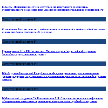
В Ханты-Мансийске пресечена деятельность преступного сообщества,
обеспечивавшего незаконное пребывание иностранных граждан на территории РФ
Следственный комитет РФ
Жительница Благовещенского района признана виновной в двойном убийстве, одно
из которых было совершено 20 лет назад
Следственный комитет РФ
Руководитель ГСУ СК России по г. Москве открыл Всероссийский турнир по
баскетболу среди силовых структур
Следственный комитет РФ
В Кабардино-Балкарской Республике возбуждено уголовное дело в отношении
директора фирмы, подозреваемого в уклонении от уплаты налогов в особо крупном
размере
Следственный комитет РФ
В Московской академии СК России имени А.Я. Сухарева состоялась конференция
«Современные возможности, инновации и перспективы судебной экспертизы»