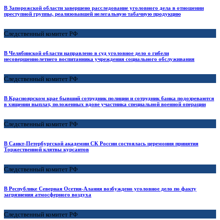
В Запорожской области завершено расследование уголовного дела в отношении
преступной группы, реализовавшей нелегальную табачную продукцию
Следственный комитет РФ
В Челябинской области направлено в суд уголовное дело о гибели
несовершеннолетнего воспитанника учреждения социального обслуживания
Следственный комитет РФ
В Красноярском крае бывший сотрудник полиции и сотрудник банка подозреваются
в хищении выплат, положенных вдове участника специальной военной операции
Следственный комитет РФ
В Санкт-Петербургской академии СК России состоялась церемония принятия
Торжественной клятвы курсантов
Следственный комитет РФ
В Республике Северная Осетия-Алания возбуждено уголовное дело по факту
загрязнения атмосферного воздуха
Следственный комитет РФ