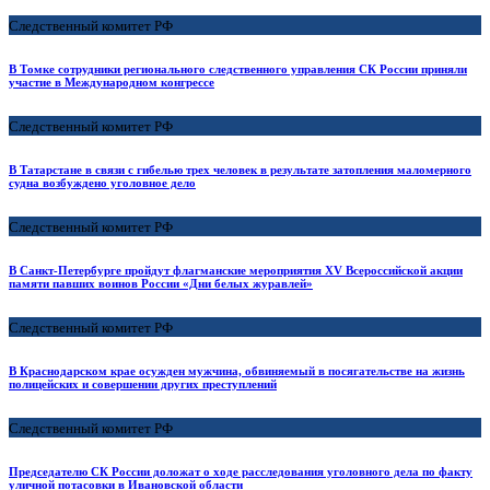
Следственный комитет РФ
В Томке сотрудники регионального следственного управления СК России приняли
участие в Международном конгрессе
Следственный комитет РФ
В Татарстане в связи с гибелью трех человек в результате затопления маломерного
судна возбуждено уголовное дело
Следственный комитет РФ
В Санкт-Петербурге пройдут флагманские мероприятия XV Всероссийской акции
памяти павших воинов России «Дни белых журавлей»
Следственный комитет РФ
В Краснодарском крае осужден мужчина, обвиняемый в посягательстве на жизнь
полицейских и совершении других преступлений
Следственный комитет РФ
Председателю СК России доложат о ходе расследования уголовного дела по факту
уличной потасовки в Ивановской области