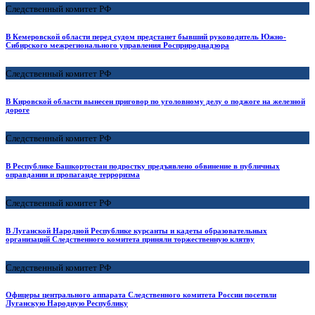
Следственный комитет РФ
В Кемеровской области перед судом предстанет бывший руководитель Южно-
Сибирского межрегионального управления Росприроднадзора
Следственный комитет РФ
В Кировской области вынесен приговор по уголовному делу о поджоге на железной
дороге
Следственный комитет РФ
В Республике Башкортостан подростку предъявлено обвинение в публичных
оправдании и пропаганде терроризма
Следственный комитет РФ
В Луганской Народной Республике курсанты и кадеты образовательных
организаций Следственного комитета приняли торжественную клятву
Следственный комитет РФ
Офицеры центрального аппарата Следственного комитета России посетили
Луганскую Народную Республику