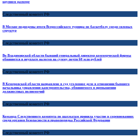
крупном размере
Следственный комитет РФ
В Москве подведены итоги Всероссийского турнира по баскетболу среди силовых
структур
Следственный комитет РФ
Во Владимирской области бывший генеральный директор коммерческой фирмы
обвиняется в неуплате налогов на сумму почти 60 млн рублей
Следственный комитет РФ
В Кемеровской области направлено в суд уголовное дело в отношении бывшего
начальника управления капстроительства, обвиняемого в превышении
должностных полномочий
Следственный комитет РФ
Команда Следственного комитета по шахматам приняла участие в соревнованиях
среди органов безопасности и правопорядка Российской Федерации
Следственный комитет РФ