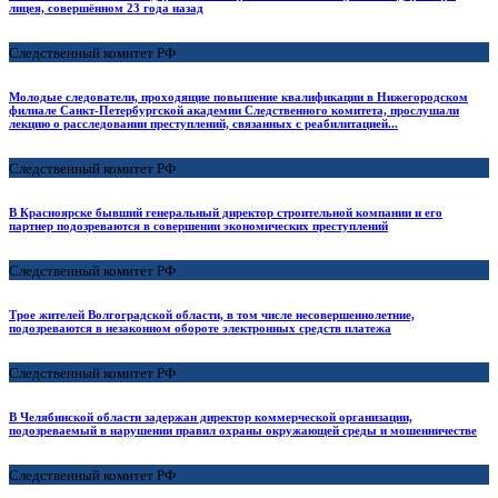
лицея, совершённом 23 года назад
Следственный комитет РФ
Молодые следователи, проходящие повышение квалификации в Нижегородском
филиале Санкт-Петербургской академии Следственного комитета, прослушали
лекцию о расследовании преступлений, связанных с реабилитацией...
Следственный комитет РФ
В Красноярске бывший генеральный директор строительной компании и его
партнер подозреваются в совершении экономических преступлений
Следственный комитет РФ
Трое жителей Волгоградской области, в том числе несовершеннолетние,
подозреваются в незаконном обороте электронных средств платежа
Следственный комитет РФ
В Челябинской области задержан директор коммерческой организации,
подозреваемый в нарушении правил охраны окружающей среды и мошенничестве
Следственный комитет РФ