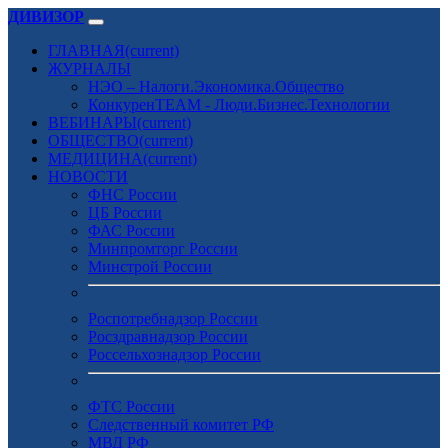
ДИВИЗОР
ГЛАВНАЯ
(current)
ЖУРНАЛЫ
НЭО – Налоги.Экономика.Общество
КонкуренTEAM - Люди.Бизнес.Технологии
ВЕБИНАРЫ
(current)
ОБЩЕСТВО
(current)
МЕДИЦИНА
(current)
НОВОСТИ
ФНС России
ЦБ России
ФАС России
Минпромторг России
Минстрой России
Роспотребнадзор России
Росздравнадзор России
Россельхознадзор России
ФТС России
Следственный комитет РФ
МВД РФ