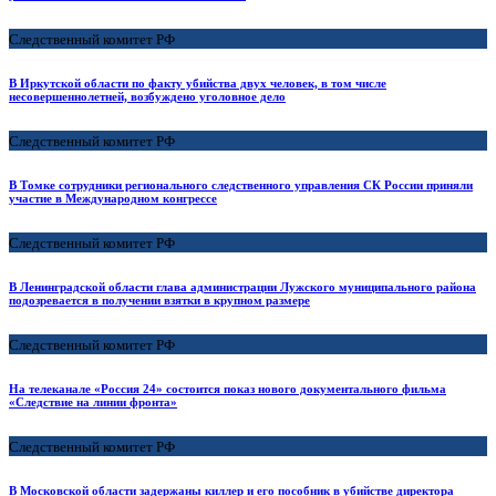
Следственный комитет РФ
В Иркутской области по факту убийства двух человек, в том числе
несовершеннолетней, возбуждено уголовное дело
Следственный комитет РФ
В Томке сотрудники регионального следственного управления СК России приняли
участие в Международном конгрессе
Следственный комитет РФ
В Ленинградской области глава администрации Лужского муниципального района
подозревается в получении взятки в крупном размере
Следственный комитет РФ
На телеканале «Россия 24» состоится показ нового документального фильма
«Следствие на линии фронта»
Следственный комитет РФ
В Московской области задержаны киллер и его пособник в убийстве директора