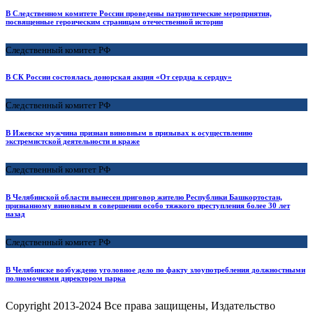
В Следственном комитете России проведены патриотические мероприятия,
посвященные героическим страницам отечественной истории
Следственный комитет РФ
В СК России состоялась донорская акция «От сердца к сердцу»
Следственный комитет РФ
В Ижевске мужчина признан виновным в призывах к осуществлению
экстремистской деятельности и краже
Следственный комитет РФ
В Челябинской области вынесен приговор жителю Республики Башкортостан,
признанному виновным в совершении особо тяжкого преступления более 30 лет
назад
Следственный комитет РФ
В Челябинске возбуждено уголовное дело по факту злоупотребления должностными
полномочиями директором парка
Copyright
2013-2024 Все права защищены, Издательство