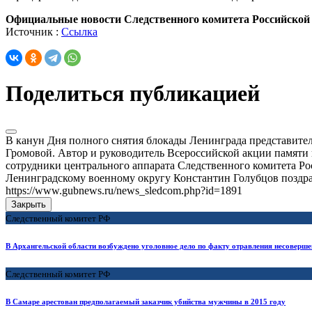
Официальные новости Следственного комитета Российской
Источник :
Ссылка
Поделиться публикацией
В канун Дня полного снятия блокады Ленинграда представите
Громовой. Автор и руководитель Всероссийской акции памяти
сотрудники центрального аппарата Следственного комитета Ро
Ленинградскому военному округу Константин Голубцов поздр
https://www.gubnews.ru/news_sledcom.php?id=1891
Закрыть
Следственный комитет РФ
В Архангельской области возбуждено уголовное дело по факту отравления несоверш
Следственный комитет РФ
В Самаре арестован предполагаемый заказчик убийства мужчины в 2015 году