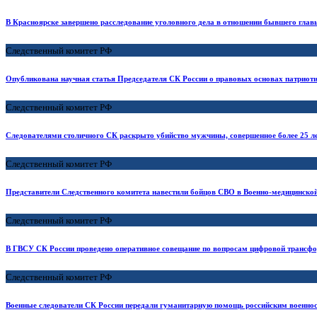
В Красноярске завершено расследование уголовного дела в отношении бывшего глав
Следственный комитет РФ
Опубликована научная статья Председателя СК России о правовых основах патриот
Следственный комитет РФ
Следователями столичного СК раскрыто убийство мужчины, совершенное более 25 ле
Следственный комитет РФ
Представители Следственного комитета навестили бойцов СВО в Военно-медицинско
Следственный комитет РФ
В ГВСУ СК России проведено оперативное совещание по вопросам цифровой трансфо
Следственный комитет РФ
Военные следователи СК России передали гуманитарную помощь российским военн