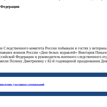
 Федерации
ли Следственного комитета России побывали в гостях у ветер
 павших воинов России «Дни белых журавлей» Виктория Пикалов
ссийской Федерации и руководитель военного следственного от
авили Полину Дмитриевну с 82-й годовщиной празднования Дня
еннолетних участников соревнований