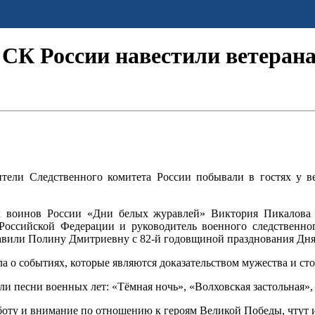
СК России навестили ветеран
ители Следственного комитета России побывали в гостях у
 воинов России «Дни белых журавлей» Виктория Пикалова 
 Российской Федерации и руководитель военного следственно
авили Полину Дмитриевну с 82-й годовщиной празднования Дня
а о событиях, которые являются доказательством мужества и сто
и песни военных лет: «Тёмная ночь», «Волховская застольная»
боту и внимание по отношению к героям Великой Победы, чтут 