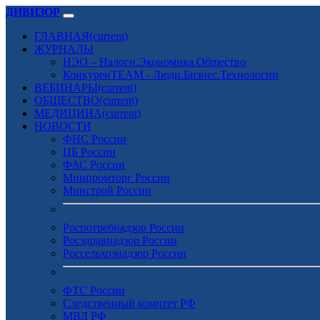
ДИВИЗОР
ГЛАВНАЯ
(current)
ЖУРНАЛЫ
НЭО – Налоги.Экономика.Общество
КонкуренTEAM - Люди.Бизнес.Технологии
ВЕБИНАРЫ
(current)
ОБЩЕСТВО
(current)
МЕДИЦИНА
(current)
НОВОСТИ
ФНС России
ЦБ России
ФАС России
Минпромторг России
Минстрой России
Роспотребнадзор России
Росздравнадзор России
Россельхознадзор России
ФТС России
Следственный комитет РФ
МВД РФ