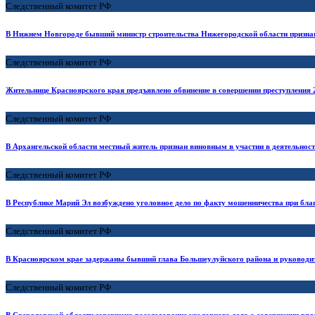
Следственный комитет РФ
В Нижнем Новгороде бывший министр строительства Нижегородской области призна
Следственный комитет РФ
Жительнице Красноярского края предъявлено обвинение в совершении преступления 2
Следственный комитет РФ
В Архангельской области местный житель признан виновным в участии в деятельност
Следственный комитет РФ
В Республике Марий Эл возбуждено уголовное дело по факту мошенничества при благ
Следственный комитет РФ
В Красноярском крае задержаны бывший глава Большеулуйского района и руководите
Следственный комитет РФ
В Свердловской области завершено расследование уголовного дела о совершении ряда