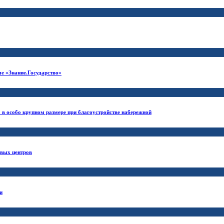
е «Знание.Государство»
 в особо крупном размере при благоустройстве набережной
овых центров
и