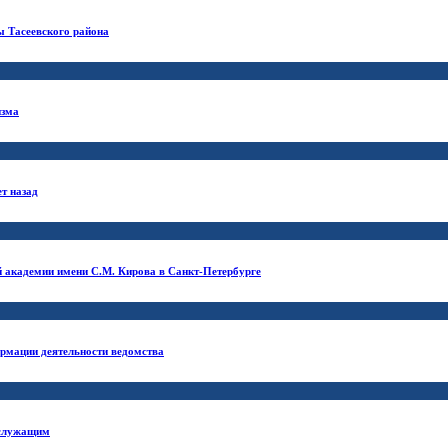
ы Тасеевского района
изма
т назад
й академии имени С.М. Кирова в Санкт-Петербурге
рмации деятельности ведомства
ослужащим