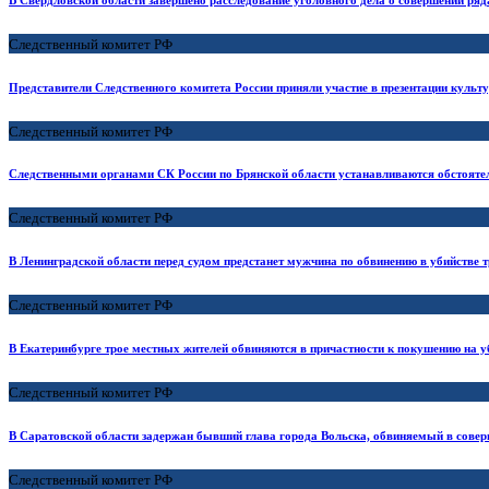
Следственный комитет РФ
Представители Следственного комитета России приняли участие в презентации культ
Следственный комитет РФ
Следственными органами СК России по Брянской области устанавливаются обстоятел
Следственный комитет РФ
В Ленинградской области перед судом предстанет мужчина по обвинению в убийстве т
Следственный комитет РФ
В Екатеринбурге трое местных жителей обвиняются в причастности к покушению на 
Следственный комитет РФ
В Саратовской области задержан бывший глава города Вольска, обвиняемый в сове
Следственный комитет РФ