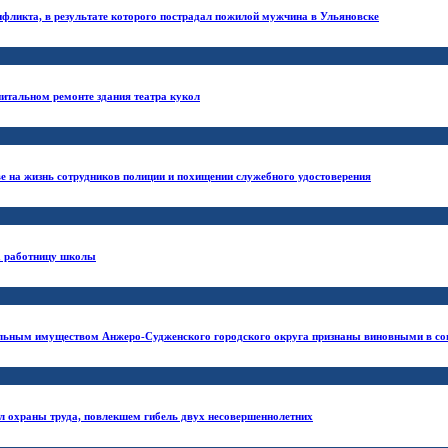
нфликта, в результате которого пострадал пожилой мужчина в Ульяновске
питальном ремонте здания театра кукол
ве на жизнь сотрудников полиции и похищении служебного удостоверения
на работницу школы
альным имуществом Анжеро-Судженского городского округа признаны виновными в со
 охраны труда, повлекшем гибель двух несовершеннолетних