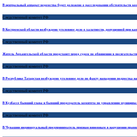
В центральный аппарат ведомства будет доложено о расследовании обстоятельств ко
Следственный комитет РФ
В Костромской области возбуждено уголовное дело о халатности, допущенной при ка
Следственный комитет РФ
Житель Архангельской области предстанет перед судом по обвинению в посягательст
Следственный комитет РФ
В Республике Татарстан возбуждено уголовное дело по факту нападения подростка 
Следственный комитет РФ
В Кузбассе бывший глава и бывший председатель комитета по управлению муницип
Следственный комитет РФ
В Чувашии индивидуальный предприниматель признан виновным в нарушении правил