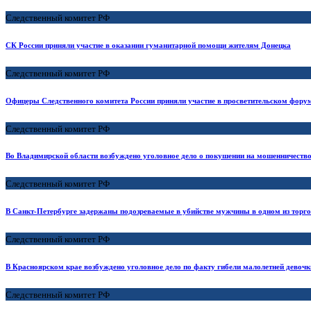
Следственный комитет РФ
СК России приняли участие в оказании гуманитарной помощи жителям Донецка
Следственный комитет РФ
Офицеры Следственного комитета России приняли участие в просветительском форум
Следственный комитет РФ
Во Владимирской области возбуждено уголовное дело о покушении на мошенничество
Следственный комитет РФ
В Санкт-Петербурге задержаны подозреваемые в убийстве мужчины в одном из торг
Следственный комитет РФ
В Красноярском крае возбуждено уголовное дело по факту гибели малолетней девочк
Следственный комитет РФ