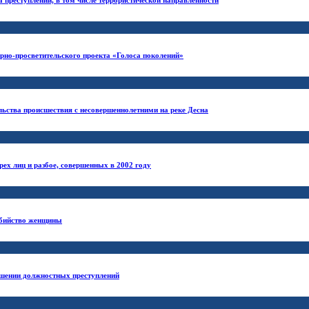
урно-просветительского проекта «Голоса поколений»
ьства происшествия с несовершеннолетними на реке Десна
рех лиц и разбое, совершенных в 2002 году
убийство женщины
ршении должностных преступлений