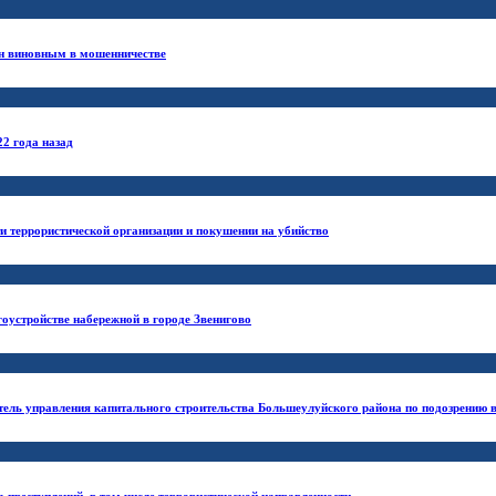
н виновным в мошенничестве
2 года назад
и террористической организации и покушении на убийство
оустройстве набережной в городе Звенигово
ль управления капитального строительства Большеулуйского района по подозрению в
 преступлений, в том числе террористической направленности