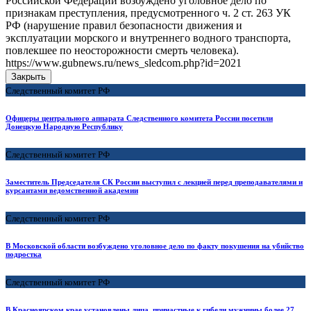
Российской Федерации возбуждено уголовное дело по
признакам преступления, предусмотренного ч. 2 ст. 263 УК
РФ (нарушение правил безопасности движения и
эксплуатации морского и внутреннего водного транспорта,
повлекшее по неосторожности смерть человека).
https://www.gubnews.ru/news_sledcom.php?id=2021
Закрыть
Следственный комитет РФ
Офицеры центрального аппарата Следственного комитета России посетили
Донецкую Народную Республику
Следственный комитет РФ
Заместитель Председателя СК России выступил с лекцией перед преподавателями и
курсантами ведомственной академии
Следственный комитет РФ
В Московской области возбуждено уголовное дело по факту покушения на убийство
подростка
Следственный комитет РФ
В Красноярском крае установлены лица, причастные к гибели мужчины более 27