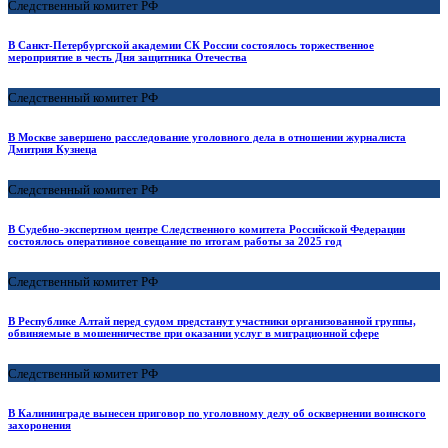
Следственный комитет РФ
В Санкт-Петербургской академии СК России состоялось торжественное
мероприятие в честь Дня защитника Отечества
Следственный комитет РФ
В Москве завершено расследование уголовного дела в отношении журналиста
Дмитрия Кузнеца
Следственный комитет РФ
В Судебно-экспертном центре Следственного комитета Российской Федерации
состоялось оперативное совещание по итогам работы за 2025 год
Следственный комитет РФ
В Республике Алтай перед судом предстанут участники организованной группы,
обвиняемые в мошенничестве при оказании услуг в миграционной сфере
Следственный комитет РФ
В Калининграде вынесен приговор по уголовному делу об осквернении воинского
захоронения