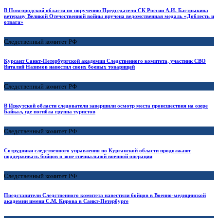
В Новгородской области по поручению Председателя СК России А.И. Бастрыкина
ветерану Великой Отечественной войны вручена ведомственная медаль «Доблесть и
отвага»
Следственный комитет РФ
Курсант Санкт-Петербургской академии Следственного комитета, участник СВО
Виталий Назимов навестил своих боевых товарищей
Следственный комитет РФ
В Иркутской области следователи завершили осмотр места происшествия на озере
Байкал, где погибла группа туристов
Следственный комитет РФ
Сотрудники следственного управления по Курганской области продолжают
поддерживать бойцов в зоне специальной военной операции
Следственный комитет РФ
Представители Следственного комитета навестили бойцов в Военно-медицинской
академии имени С.М. Кирова в Санкт-Петербурге