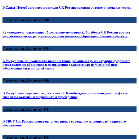
В Санкт-Петербурге представители СК России приняли участие в уроке мужества
Следственный комитет РФ
Руководитель управления общественно-политической работы СК России вручил
ведомственную награду руководителю творческой бригады «Звездный десант»
Следственный комитет РФ
В Республике Башкортостан бывший глава районной администрации предстанет
перед судом по обвинению в превышении должностных полномочий при
обеспечении жильем детей-сирот
Следственный комитет РФ
В Республике Карелия следователями СК возбуждено уголовное дело по факту
гибели малолетней в медицинском учреждении
Следственный комитет РФ
В ГВСУ СК России проведено оперативное совещание по вопросам кадрового
обеспечения
Следственный комитет РФ