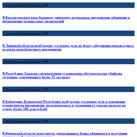
Следственный комитет РФ
В Краснодарском крае бывшему директору водоканала предъявлено обвинение в
превышении должностных полномочий
Следственный комитет РФ
В Липецкой области возбуждено уголовное дело по факту обрушения кровли одного
из цехов автосборочного предприятия
Следственный комитет РФ
В Республике Хакасия следователями установлены обстоятельства убийства
мужчины, совершенного более 33 лет назад
Следственный комитет РФ
В Кабардино-Балкарской Республике возбуждено уголовное дело в отношении
руководителя предприятия, подозреваемого в уклонении от уплаты налогов на
сумму более 500 млн рублей
Следственный комитет РФ
В Кировской области заместитель управляющего банка обвиняется в получении