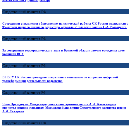
взятки в особо крупном размере
Следственный комитет РФ
Сотрудники управления общественно-политической работы СК России поздравили с
95-летием первого главного редактора журнала «Человек и закон» С.А. Высоцкого
Следственный комитет РФ
За совершение террористического акта в Брянской области заочно осуждены двое
боевиков ВСУ
Следственный комитет РФ
В ГВСУ СК России проведено оперативное совещание по вопросам цифровой
трансформации деятельности ведомства
Следственный комитет РФ
Член Президиума Международного союза криминалистов А.И. Александров
прочитал лекцию курсантам Московской академии Следственного комитета имени
А.Я. Сухарева
Следственный комитет РФ