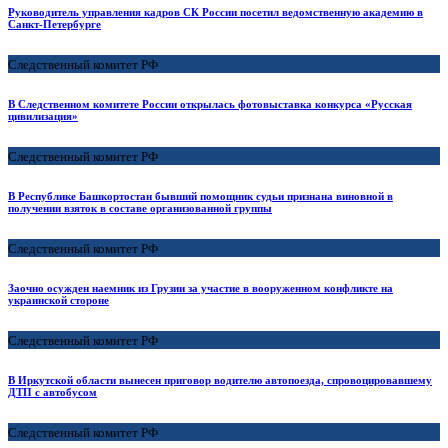
Руководитель управления кадров СК России посетил ведомственную академию в
Санкт-Петербурге
Следственный комитет РФ
В Следственном комитете России открылась фотовыставка конкурса «Русская
цивилизация»
Следственный комитет РФ
В Республике Башкортостан бывший помощник судьи признана виновной в
получении взяток в составе организованной группы
Следственный комитет РФ
Заочно осужден наемник из Грузии за участие в вооруженном конфликте на
украинской стороне
Следственный комитет РФ
В Иркутской области вынесен приговор водителю автопоезда, спровоцировавшему
ДТП с автобусом
Следственный комитет РФ