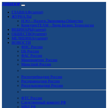
ДИВИЗОР
ГЛАВНАЯ
(current)
ЖУРНАЛЫ
НЭО – Налоги.Экономика.Общество
КонкуренTEAM - Люди.Бизнес.Технологии
ВЕБИНАРЫ
(current)
ОБЩЕСТВО
(current)
МЕДИЦИНА
(current)
НОВОСТИ
ФНС России
ЦБ России
ФАС России
Минпромторг России
Минстрой России
Роспотребнадзор России
Росздравнадзор России
Россельхознадзор России
ФТС России
Следственный комитет РФ
МВД РФ