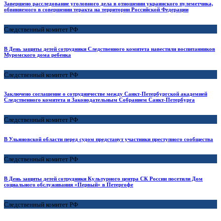
Завершено расследование уголовного дела в отношении украинского пулеметчика,
обвиняемого в совершении теракта на территории Российской Федерации
Следственный комитет РФ
В День защиты детей сотрудники Следственного комитета навестили воспитанников
Муромского дома ребенка
Следственный комитет РФ
Заключено соглашение о сотрудничестве между Санкт-Петербургской академией
Следственного комитета и Законодательным Собранием Санкт-Петербурга
Следственный комитет РФ
В Ульяновской области перед судом предстанут участники преступного сообщества
Следственный комитет РФ
В День защиты детей сотрудники Культурного центра СК России посетили Дом
социального обслуживания «Первый» в Петергофе
Следственный комитет РФ