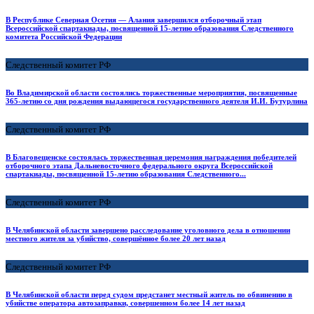
В Республике Северная Осетия — Алания завершился отборочный этап
Всероссийской спартакиады, посвященной 15-летию образования Следственного
комитета Российской Федерации
Следственный комитет РФ
Во Владимирской области состоялись торжественные мероприятия, посвященные
365-летию со дня рождения выдающегося государственного деятеля И.И. Бутурлина
Следственный комитет РФ
В Благовещенске состоялась торжественная церемония награждения победителей
отборочного этапа Дальневосточного федерального округа Всероссийской
спартакиады, посвященной 15-летию образования Следственного...
Следственный комитет РФ
В Челябинской области завершено расследование уголовного дела в отношении
местного жителя за убийство, совершённое более 20 лет назад
Следственный комитет РФ
В Челябинской области перед судом предстанет местный житель по обвинению в
убийстве оператора автозаправки, совершенном более 14 лет назад