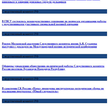
виновным в хищении денежных средств дольщиков
Следственный комитет РФ
В ГВСУ состоялось межведомственное совещание по вопросам организации работы
с родственниками участников специальной военной операции
Следственный комитет РФ
Ректор Московской академии Следственного комитета имени А.Я. Сухарева
выступил с докладом на Международной военно-исторической конференции
Следственный комитет РФ
Офицеры управления общественно-политической работы Следственного комитета
России посетили Луганскую Народную Республику
Следственный комитет РФ
В санатории СК России «Нара» проведены инструкторско-методические сборы по
реализации программы «Юный следователь»
Следственный комитет РФ