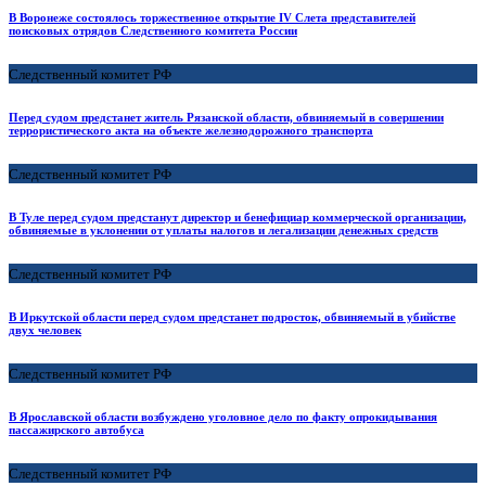
В Воронеже состоялось торжественное открытие IV Слета представителей
поисковых отрядов Следственного комитета России
Следственный комитет РФ
Перед судом предстанет житель Рязанской области, обвиняемый в совершении
террористического акта на объекте железнодорожного транспорта
Следственный комитет РФ
В Туле перед судом предстанут директор и бенефициар коммерческой организации,
обвиняемые в уклонении от уплаты налогов и легализации денежных средств
Следственный комитет РФ
В Иркутской области перед судом предстанет подросток, обвиняемый в убийстве
двух человек
Следственный комитет РФ
В Ярославской области возбуждено уголовное дело по факту опрокидывания
пассажирского автобуса
Следственный комитет РФ