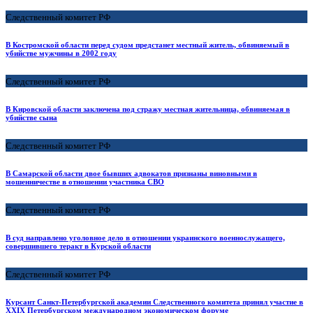
Следственный комитет РФ
В Костромской области перед судом предстанет местный житель, обвиняемый в
убийстве мужчины в 2002 году
Следственный комитет РФ
В Кировской области заключена под стражу местная жительница, обвиняемая в
убийстве сына
Следственный комитет РФ
В Самарской области двое бывших адвокатов признаны виновными в
мошенничестве в отношении участника СВО
Следственный комитет РФ
В суд направлено уголовное дело в отношении украинского военнослужащего,
совершившего теракт в Курской области
Следственный комитет РФ
Курсант Санкт-Петербургской академии Следственного комитета принял участие в
XXIX Петербургском международном экономическом форуме