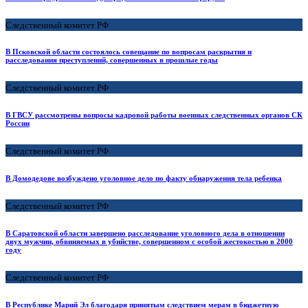
Следственный комитет РФ
В Псковской области состоялось совещание по вопросам раскрытия и
расследования преступлений, совершенных в прошлые годы
Следственный комитет РФ
В ГВСУ рассмотрены вопросы кадровой работы военных следственных органов СК
России
Следственный комитет РФ
В Домодедове возбуждено уголовное дело по факту обнаружения тела ребенка
Следственный комитет РФ
В Саратовской области завершено расследование уголовного дела в отношении
двух мужчин, обвиняемых в убийстве, совершенном с особой жестокостью в 2000
году
Следственный комитет РФ
В Республике Марий Эл благодаря принятым следствием мерам в бюджетную