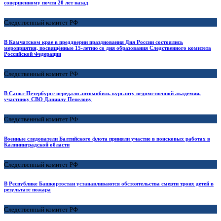
совершенному почти 20 лет назад
Следственный комитет РФ
В Камчатском крае в преддверии празднования Дня России состоялись
мероприятия, посвящённые 15-летию со дня образования Следственного комитета
Российской Федерации
Следственный комитет РФ
В Санкт-Петербурге передали автомобиль курсанту ведомственной академии,
участнику СВО Даниилу Пепелову
Следственный комитет РФ
Военные следователи Балтийского флота приняли участие в поисковых работах в
Калининградской области
Следственный комитет РФ
В Республике Башкортостан устанавливаются обстоятельства смерти троих детей в
результате пожара
Следственный комитет РФ