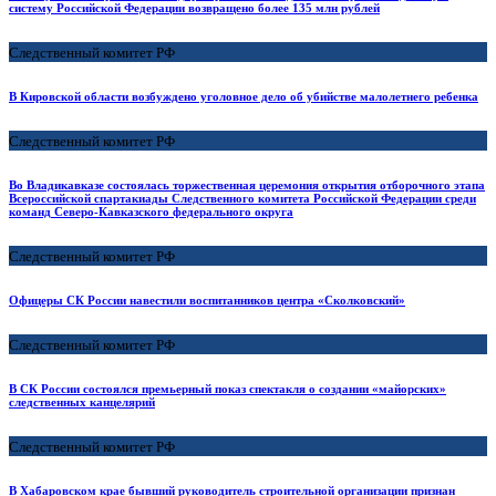
систему Российской Федерации возвращено более 135 млн рублей
Следственный комитет РФ
В Кировской области возбуждено уголовное дело об убийстве малолетнего ребенка
Следственный комитет РФ
Во Владикавказе состоялась торжественная церемония открытия отборочного этапа
Всероссийской спартакиады Следственного комитета Российской Федерации среди
команд Северо-Кавказского федерального округа
Следственный комитет РФ
Офицеры СК России навестили воспитанников центра «Сколковский»
Следственный комитет РФ
В СК России состоялся премьерный показ спектакля о создании «майорских»
следственных канцелярий
Следственный комитет РФ
В Хабаровском крае бывший руководитель строительной организации признан