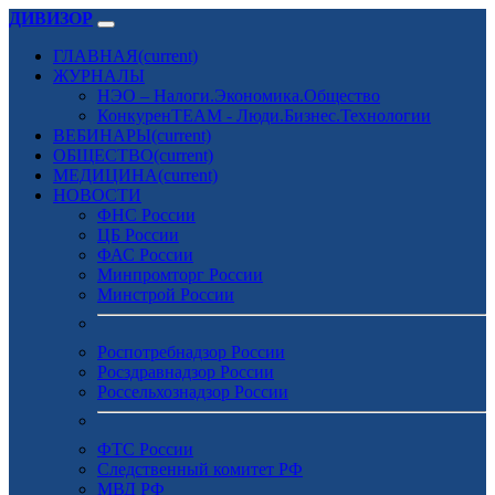
ДИВИЗОР
ГЛАВНАЯ
(current)
ЖУРНАЛЫ
НЭО – Налоги.Экономика.Общество
КонкуренTEAM - Люди.Бизнес.Технологии
ВЕБИНАРЫ
(current)
ОБЩЕСТВО
(current)
МЕДИЦИНА
(current)
НОВОСТИ
ФНС России
ЦБ России
ФАС России
Минпромторг России
Минстрой России
Роспотребнадзор России
Росздравнадзор России
Россельхознадзор России
ФТС России
Следственный комитет РФ
МВД РФ