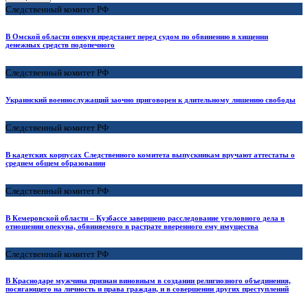
Следственный комитет РФ
В Омской области опекун предстанет перед судом по обвинению в хищении
денежных средств подопечного
Следственный комитет РФ
Украинский военнослужащий заочно приговорен к длительному лишению свободы
Следственный комитет РФ
В кадетских корпусах Следственного комитета выпускникам вручают аттестаты о
среднем общем образовании
Следственный комитет РФ
В Кемеровской области – Кузбассе завершено расследование уголовного дела в
отношении опекуна, обвиняемого в растрате вверенного ему имущества
Следственный комитет РФ
В Краснодаре мужчина признан виновным в создании религиозного объединения,
посягающего на личность и права граждан, и в совершении других преступлений