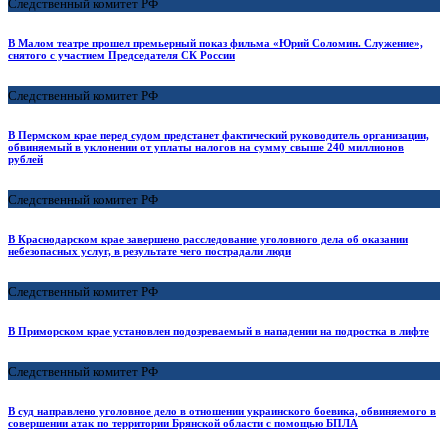
Следственный комитет РФ
В Малом театре прошел премьерный показ фильма «Юрий Соломин. Служение»,
снятого с участием Председателя СК России
Следственный комитет РФ
В Пермском крае перед судом предстанет фактический руководитель организации,
обвиняемый в уклонении от уплаты налогов на сумму свыше 240 миллионов
рублей
Следственный комитет РФ
В Краснодарском крае завершено расследование уголовного дела об оказании
небезопасных услуг, в результате чего пострадали люди
Следственный комитет РФ
В Приморском крае установлен подозреваемый в нападении на подростка в лифте
Следственный комитет РФ
В суд направлено уголовное дело в отношении украинского боевика, обвиняемого в
совершении атак по территории Брянской области с помощью БПЛА