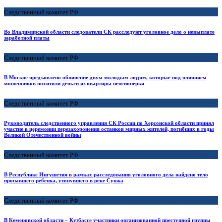
Следственный комитет РФ
Во Владимирской области следователи СК расследуют уголовное дело о невыплате
заработной платы
Следственный комитет РФ
В Москве предъявлено обвинение двум молодым людям, которые под влиянием
мошенников похитили деньги из квартиры пенсионерки
Следственный комитет РФ
Руководитель следственного управления СК России по Херсонской области принял
участие в церемонии перезахоронения останков мирных жителей, погибших в годы
Великой Отечественной войны
Следственный комитет РФ
В Республике Ингушетия в рамках расследования уголовного дела найдено тело
пропавшего ребенка, утонувшего в реке Сунжа
Следственный комитет РФ
В Кемеровской области – Кузбассе участники организованной преступной группы