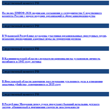
Следственный комитет РФ
На полях ПМЮФ-2026 подписано соглашение о сотрудничестве Следственного
комитета России с рядом ведущих организаций в сфере кинопроизводства
Следственный комитет РФ
В Чувашской Республике осуждены участники организованных преступных групп,
незаконно проводившие азартные игры на территории региона
Следственный комитет РФ
В Калининградской области следователи-криминалисты установили личность
погибшего в 1945 году летчика
Следственный комитет РФ
В Ярославской области завершено расследование уголовного дела в отношении
заказчика убийства, совершенного в 2019 году
Следственный комитет РФ
В Республике Мордовия перед судом предстанет бывший начальник детского
лагеря, обвиняемый в причинении смерти по неосторожности