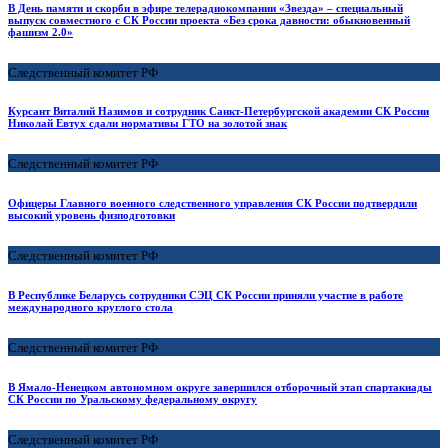
В День памяти и скорби в эфире телерадиокомпании «Звезда» – специальный
выпуск совместного с СК России проекта «Без срока давности: обыкновенный
фашизм 2.0»
Следственный комитет РФ
Курсант Виталий Назимов и сотрудник Санкт-Петербургской академии СК России
Николай Евтух сдали нормативы ГТО на золотой знак
Следственный комитет РФ
Офицеры Главного военного следственного управления СК России подтвердили
высокий уровень физподготовки
Следственный комитет РФ
В Республике Беларусь сотрудники СЭЦ СК России приняли участие в работе
международного круглого стола
Следственный комитет РФ
В Ямало-Ненецком автономном округе завершился отборочный этап спартакиады
СК России по Уральскому федеральному округу
Следственный комитет РФ