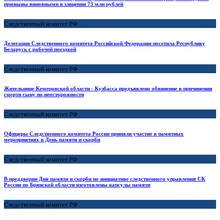
признаны виновными в хищении 73 млн рублей
Следственный комитет РФ
Делегация Следственного комитета Российской Федерации посетила Республику
Беларусь с рабочей поездкой
Следственный комитет РФ
Жительнице Кемеровской области - Кузбасса предъявлено обвинение в причинении
смерти сыну по неосторожности
Следственный комитет РФ
Офицеры Следственного комитета России приняли участие в памятных
мероприятиях в День памяти и скорби
Следственный комитет РФ
В преддверии Дня памяти и скорби по инициативе следственного управления СК
России по Брянской области изготовлены капсулы памяти
Следственный комитет РФ