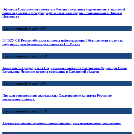
Офицеры Следственного комитета России и курсанты ведомственных академий
приняли участие в международном слете волонтеров – поисковиков в Нижнем
Новгороде
Следственный комитет РФ
В ГВСУ СК России обсудили вопросы информационной безопасности в рамках
цифровой трансформации деятельности CК России
Следственный комитет РФ
Заместитель Председателя Следственного комитета Российской Федерации Елена
Евгеньевна Леоненко провела совещание в Самарской области
Следственный комитет РФ
Прошли соревнования спартакиады Следственного комитета России по
настольному теннису
Следственный комитет РФ
Украинский военнослужащий заочно приговорен к пожизненному заключению