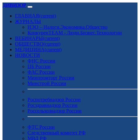
ДИВИЗОР
ГЛАВНАЯ
(current)
ЖУРНАЛЫ
НЭО – Налоги.Экономика.Общество
КонкуренTEAM - Люди.Бизнес.Технологии
ВЕБИНАРЫ
(current)
ОБЩЕСТВО
(current)
МЕДИЦИНА
(current)
НОВОСТИ
ФНС России
ЦБ России
ФАС России
Минпромторг России
Минстрой России
Роспотребнадзор России
Росздравнадзор России
Россельхознадзор России
ФТС России
Следственный комитет РФ
МВД РФ