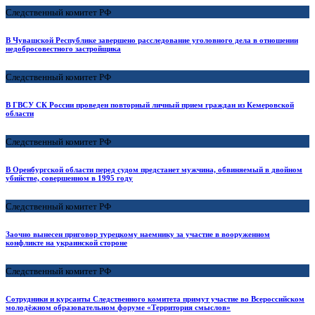
Следственный комитет РФ
В Чувашской Республике завершено расследование уголовного дела в отношении
недобросовестного застройщика
Следственный комитет РФ
В ГВСУ СК России проведен повторный личный прием граждан из Кемеровской
области
Следственный комитет РФ
В Оренбургской области перед судом предстанет мужчина, обвиняемый в двойном
убийстве, совершенном в 1995 году
Следственный комитет РФ
Заочно вынесен приговор турецкому наемнику за участие в вооруженном
конфликте на украинской стороне
Следственный комитет РФ
Сотрудники и курсанты Следственного комитета примут участие во Всероссийском
молодёжном образовательном форуме «Территория смыслов»