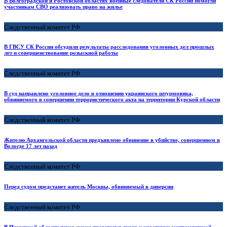
В Волгоградской и Ростовской областях военные следователи СК России помогли
участникам СВО реализовать право на жилье
Следственный комитет РФ
В ГВСУ СК России обсудили результаты расследования уголовных дел прошлых
лет и совершенствование розыскной работы
Следственный комитет РФ
В суд направлено уголовное дело в отношении украинского штурмовика,
обвиняемого в совершении террористического акта на территории Курской области
Следственный комитет РФ
Жителю Архангельской области предъявлено обвинение в убийстве, совершенном в
Вологде 17 лет назад
Следственный комитет РФ
Перед судом предстанет житель Москвы, обвиняемый в диверсии
Следственный комитет РФ