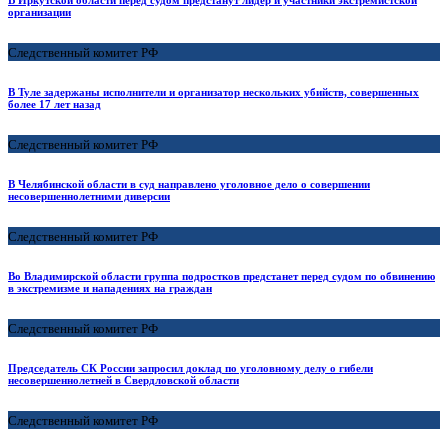
В Иркутской области перед судом предстанут лидер и участники экстремистской
организации
Следственный комитет РФ
В Туле задержаны исполнители и организатор нескольких убийств, совершенных
более 17 лет назад
Следственный комитет РФ
В Челябинской области в суд направлено уголовное дело о совершении
несовершеннолетними диверсии
Следственный комитет РФ
Во Владимирской области группа подростков предстанет перед судом по обвинению
в экстремизме и нападениях на граждан
Следственный комитет РФ
Председатель СК России запросил доклад по уголовному делу о гибели
несовершеннолетней в Свердловской области
Следственный комитет РФ