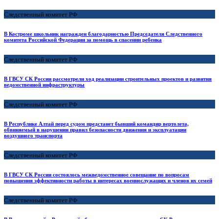
Следственный комитет РФ
В Костроме школьник награжден благодарностью Председателя Следственного
комитета Российской Федерации за помощь в спасении ребенка
Следственный комитет РФ
В ГВСУ СК России рассмотрели ход реализации строительных проектов и развития
ведомственной инфраструктуры
Следственный комитет РФ
В Республике Алтай перед судом предстанет бывший командир вертолета,
обвиняемый в нарушении правил безопасности движения и эксплуатации
воздушного транспорта
Следственный комитет РФ
В ГВСУ СК России состоялось межведомственное совещание по вопросам
повышения эффективности работы в интересах военнослужащих и членов их семей
Следственный комитет РФ