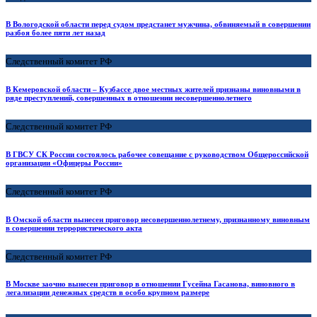
В Вологодской области перед судом предстанет мужчина, обвиняемый в совершении
разбоя более пяти лет назад
Следственный комитет РФ
В Кемеровской области – Кузбассе двое местных жителей признаны виновными в
ряде преступлений, совершенных в отношении несовершеннолетнего
Следственный комитет РФ
В ГВСУ СК России состоялось рабочее совещание с руководством Общероссийской
организации «Офицеры России»
Следственный комитет РФ
В Омской области вынесен приговор несовершеннолетнему, признанному виновным
в совершении террористического акта
Следственный комитет РФ
В Москве заочно вынесен приговор в отношении Гусейна Гасанова, виновного в
легализации денежных средств в особо крупном размере