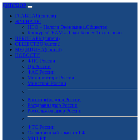
ДИВИЗОР
ГЛАВНАЯ
(current)
ЖУРНАЛЫ
НЭО – Налоги.Экономика.Общество
КонкуренTEAM - Люди.Бизнес.Технологии
ВЕБИНАРЫ
(current)
ОБЩЕСТВО
(current)
МЕДИЦИНА
(current)
НОВОСТИ
ФНС России
ЦБ России
ФАС России
Минпромторг России
Минстрой России
Роспотребнадзор России
Росздравнадзор России
Россельхознадзор России
ФТС России
Следственный комитет РФ
МВД РФ