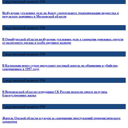
Следственный комитет РФ
Возбуждено уголовное дело по факту смертельного травмирования подростка в
результате зацепинга в Московской области
Следственный комитет РФ
В Оренбургской области возбуждено уголовное дело о сокрытии денежных средств
от налогового органа в особо крупном размере
Следственный комитет РФ
В Калмыкии перед судом предстанет местный житель по обвинению в убийстве,
совершенном в 1997 году
Следственный комитет РФ
В Воронежской области сотрудники СК России помогли сироте получить
благоустроенное жилье
Следственный комитет РФ
Житель Омской области осужден за совершение преступлений террористического
характера