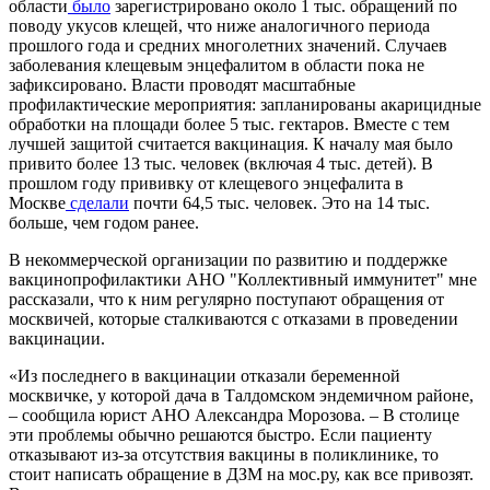
области
было
зарегистрировано около 1 тыс. обращений по
поводу укусов клещей, что ниже аналогичного периода
прошлого года и средних многолетних значений. Случаев
заболевания клещевым энцефалитом в области пока не
зафиксировано. Власти проводят масштабные
профилактические мероприятия: запланированы акарицидные
обработки на площади более 5 тыс. гектаров. Вместе с тем
лучшей защитой считается вакцинация. К началу мая было
привито более 13 тыс. человек (включая 4 тыс. детей). В
прошлом году прививку от клещевого энцефалита в
Москве
сделали
почти 64,5 тыс. человек. Это на 14 тыс.
больше, чем годом ранее.
В некоммерческой организации по развитию и поддержке
вакцинопрофилактики АНО "Коллективный иммунитет" мне
рассказали, что к ним регулярно поступают обращения от
москвичей, которые сталкиваются с отказами в проведении
вакцинации.
«Из последнего в вакцинации отказали беременной
москвичке, у которой дача в Талдомском эндемичном районе,
– сообщила юрист АНО Александра Морозова. – В столице
эти проблемы обычно решаются быстро. Если пациенту
отказывают из-за отсутствия вакцины в поликлинике, то
стоит написать обращение в ДЗМ на мос.ру, как все привозят.