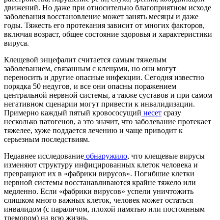
движений. Но даже при относительно благоприятном исходе
заболевания восстановление может занять месяцы и даже
годы. Тяжесть его протекания зависит от многих факторов,
включая возраст, общее состояние здоровья и характеристики
вируса.
Клещевой энцефалит считается самым тяжелым
заболеванием, связанным с клещами, но они могут
переносить и другие опасные инфекции. Сегодня известно
порядка 50 недугов, и все они опасны поражением
центральной нервной системы, а также суставов и при самом
негативном сценарии могут привести к инвалидизации.
Примерно каждый пятый кровососущий
несет
сразу
несколько патогенов, а это значит, что заболевание протекает
тяжелее, хуже поддается лечению и чаще приводит к
серьезным последствиям.
Недавнее исследование
обнаружило
, что клещевые вирусы
изменяют структуру инфицированных клеток человека и
превращают их в «фабрики вирусов». Погибшие клетки
нервной системы восстанавливаются крайне тяжело или
медленно. Если «фабрики вирусов» успели уничтожить
слишком много важных клеток, человек может остаться
инвалидом (с параличом, плохой памятью или постоянным
тремором) на всю жизнь.