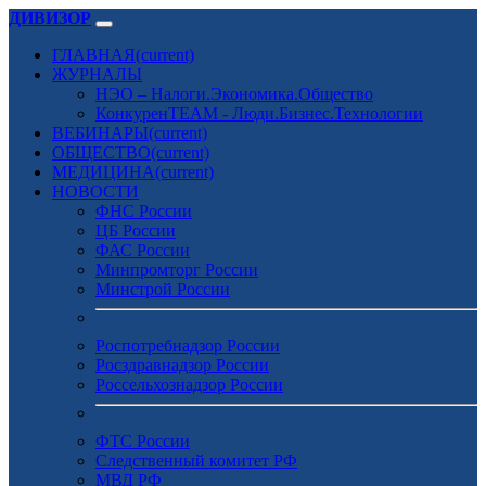
ДИВИЗОР
ГЛАВНАЯ
(current)
ЖУРНАЛЫ
НЭО – Налоги.Экономика.Общество
КонкуренTEAM - Люди.Бизнес.Технологии
ВЕБИНАРЫ
(current)
ОБЩЕСТВО
(current)
МЕДИЦИНА
(current)
НОВОСТИ
ФНС России
ЦБ России
ФАС России
Минпромторг России
Минстрой России
Роспотребнадзор России
Росздравнадзор России
Россельхознадзор России
ФТС России
Следственный комитет РФ
МВД РФ