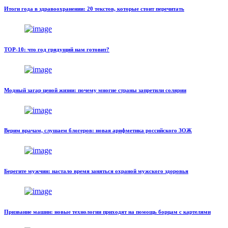
Итоги года в здравоохранении: 20 текстов, которые стоит перечитать
TOP-10: что год грядущий нам готовит?
Модный загар ценой жизни: почему многие страны запретили солярии
Верим врачам, слушаем блогеров: новая арифметика российского ЗОЖ
Берегите мужчин: настало время заняться охраной мужского здоровья
Призвание машин: новые технологии приходят на помощь борцам с картелями