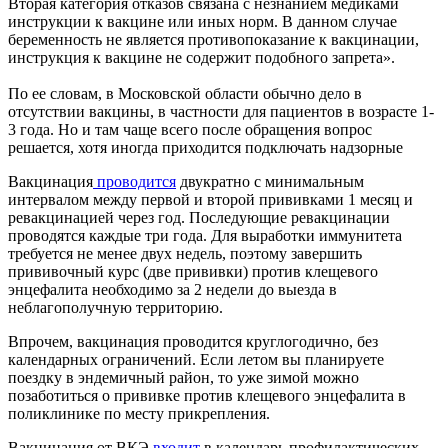
Вторая категория отказов связана с незнанием медиками
инструкции к вакцине или иных норм. В данном случае
беременность не является противопоказание к вакцинации,
инструкция к вакцине не содержит подобного запрета».
По ее словам, в Московской области обычно дело в
отсутствии вакцины, в частности для пациентов в возрасте 1-
3 года. Но и там чаще всего после обращения вопрос
решается, хотя иногда приходится подключать надзорные
Вакцинация
проводится
двукратно с минимальным
интервалом между первой и второй прививками 1 месяц и
ревакцинацией через год. Последующие ревакцинации
проводятся каждые три года. Для выработки иммунитета
требуется не менее двух недель, поэтому завершить
прививочный курс (две прививки) против клещевого
энцефалита необходимо за 2 недели до выезда в
неблагополучную территорию.
Впрочем, вакцинация проводится круглогодично, без
календарных ограничений. Если летом вы планируете
поездку в эндемичный район, то уже зимой можно
позаботиться о прививке против клещевого энцефалита в
поликлинике по месту прикрепления.
Вакцинация от ВКЭ
входит
в календарь профилактических