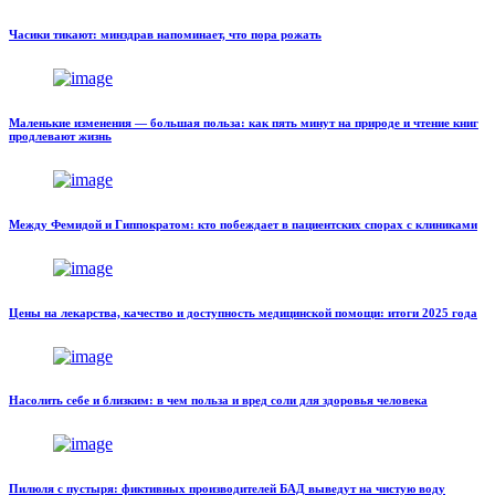
Часики тикают: минздрав напоминает, что пора рожать
Маленькие изменения — большая польза: как пять минут на природе и чтение книг
продлевают жизнь
Между Фемидой и Гиппократом: кто побеждает в пациентских спорах с клиниками
Цены на лекарства, качество и доступность медицинской помощи: итоги 2025 года
Насолить себе и близким: в чем польза и вред соли для здоровья человека
Пилюля с пустыря: фиктивных производителей БАД выведут на чистую воду