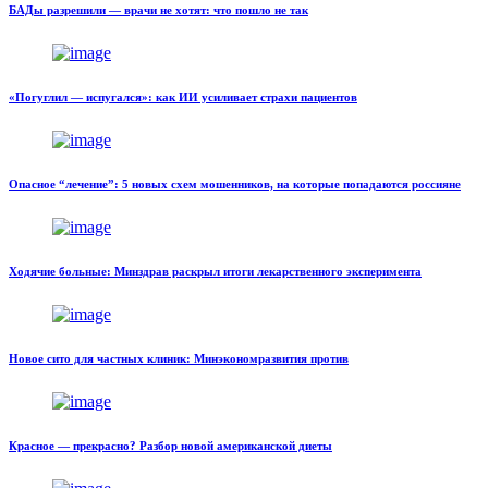
БАДы разрешили — врачи не хотят: что пошло не так
«Погуглил — испугался»: как ИИ усиливает страхи пациентов
Опасное “лечение”: 5 новых схем мошенников, на которые попадаются россияне
Ходячие больные: Минздрав раскрыл итоги лекарственного эксперимента
Новое сито для частных клиник: Минэкономразвития против
Красное — прекрасно? Разбор новой американской диеты