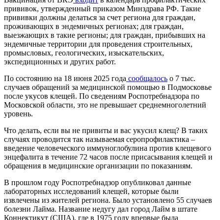
прививок, утвержденный приказом Минздрава РФ. Такие
прививки должны делаться за счет региона для граждан,
проживающих в эндемичных регионах; для граждан,
выезжающих в такие регионы; для граждан, прибывших на
эндемичные территории для проведения строительных,
промысловых, геологических, изыскательских,
экспедиционных и других работ.
По состоянию на 18 июня 2025 года
сообщалось
о 7 тыс.
случаев обращений за медицинской помощью в Подмосковье
после укусов клещей. По сведениям Роспотребнадзора по
Московской области, это не превышает среднемноголетний
уровень.
Что делать, если вы не привиты и вас укусил клещ? В таких
случаях проводится так называемая серопрофилактика –
введение человеческого иммуноглобулина против клещевого
энцефалита в течение 72 часов после присасывания клещей и
обращения в медицинские организации по показаниям.
В прошлом году Роспотребнадзор опубликовал данные
лабораторных исследований клещей, которые были
извлечены из жителей региона. Было установлено 55 случаев
болезни Лайма. Название недугу дал город Лайм в штате
Коннектикут (США), где в 1975 году впервые была