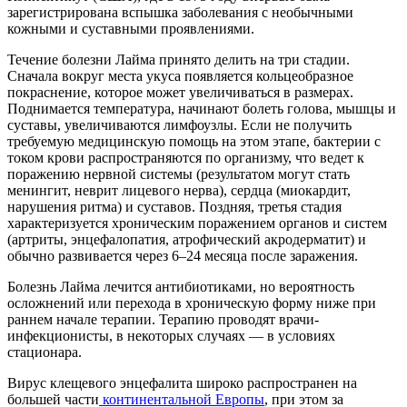
зарегистрирована вспышка заболевания с необычными
кожными и суставными проявлениями.
Течение болезни Лайма принято делить на три стадии.
Сначала вокруг места укуса появляется кольцеобразное
покраснение, которое может увеличиваться в размерах.
Поднимается температура, начинают болеть голова, мышцы и
суставы, увеличиваются лимфоузлы. Если не получить
требуемую медицинскую помощь на этом этапе, бактерии с
током крови распространяются по организму, что ведет к
поражению нервной системы (результатом могут стать
менингит, неврит лицевого нерва), сердца (миокардит,
нарушения ритма) и суставов. Поздняя, третья стадия
характеризуется хроническим поражением органов и систем
(артриты, энцефалопатия, атрофический акродерматит) и
обычно развивается через 6–24 месяца после заражения.
Болезнь Лайма лечится антибиотиками, но вероятность
осложнений или перехода в хроническую форму ниже при
раннем начале терапии. Терапию проводят врачи-
инфекционисты, в некоторых случаях — в условиях
стационара.
Вирус клещевого энцефалита широко распространен на
большей части
континентальной Европы
, при этом за