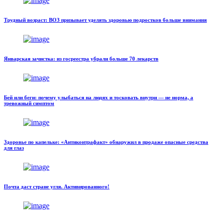
Трудный возраст: ВОЗ призывает уделять здоровью подростков больше внимания
Январская зачистка: из госреестра убрали больше 70 лекарств
Бей или беги: почему улыбаться на людях и тосковать внутри — не норма, а
тревожный симптом
Здоровье по капельке: «Антиконтрафакт» обнаружил в продаже опасные средства
для глаз
Почта даст стране угля. Активированного!