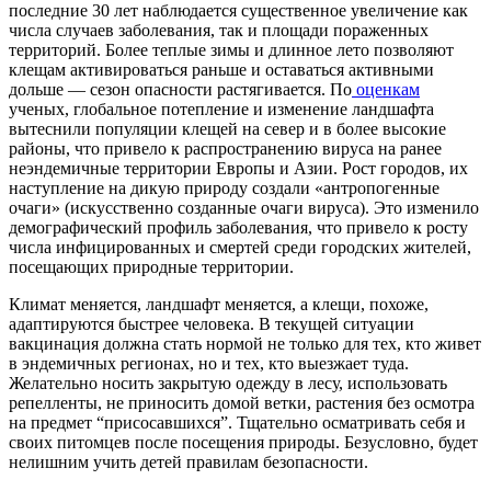
последние 30 лет наблюдается существенное увеличение как
числа случаев заболевания, так и площади пораженных
территорий. Более теплые зимы и длинное лето позволяют
клещам активироваться раньше и оставаться активными
дольше — сезон опасности растягивается. По
оценкам
ученых, глобальное потепление и изменение ландшафта
вытеснили популяции клещей на север и в более высокие
районы, что привело к распространению вируса на ранее
неэндемичные территории Европы и Азии. Рост городов, их
наступление на дикую природу создали «антропогенные
очаги» (искусственно созданные очаги вируса). Это изменило
демографический профиль заболевания, что привело к росту
числа инфицированных и смертей среди городских жителей,
посещающих природные территории.
Климат меняется, ландшафт меняется, а клещи, похоже,
адаптируются быстрее человека. В текущей ситуации
вакцинация должна стать нормой не только для тех, кто живет
в эндемичных регионах, но и тех, кто выезжает туда.
Желательно носить закрытую одежду в лесу, использовать
репелленты, не приносить домой ветки, растения без осмотра
на предмет “присосавшихся”. Тщательно осматривать себя и
своих питомцев после посещения природы. Безусловно, будет
нелишним учить детей правилам безопасности.