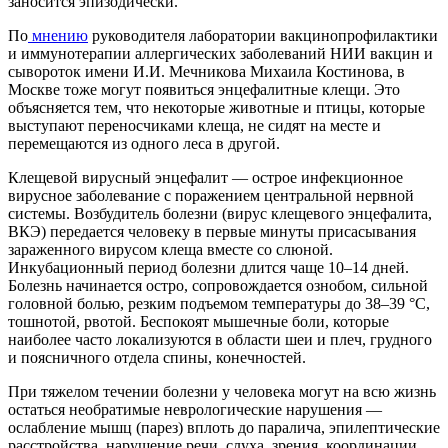
заносится эпизодически.
По
мнению
руководителя лаборатории вакцинопрофилактики
и иммунотерапии аллергических заболеваний НИИ вакцин и
сывороток имени И.И. Мечникова Михаила Костинова, в
Москве тоже могут появиться энцефалитные клещи. Это
объясняется тем, что некоторые животные и птицы, которые
выступают переносчиками клеща, не сидят на месте и
перемещаются из одного леса в другой.
Клещевой вирусный энцефалит — острое инфекционное
вирусное заболевание с поражением центральной нервной
системы. Возбудитель болезни (вирус клещевого энцефалита,
ВКЭ) передается человеку в первые минуты присасывания
зараженного вирусом клеща вместе со слюной.
Инкубационный период болезни длится чаще 10–14 дней.
Болезнь начинается остро, сопровождается ознобом, сильной
головной болью, резким подъемом температуры до 38–39 °С,
тошнотой, рвотой. Беспокоят мышечные боли, которые
наиболее часто локализуются в области шеи и плеч, грудного
и поясничного отдела спины, конечностей.
При тяжелом течении болезни у человека могут на всю жизнь
остаться необратимые неврологические нарушения —
ослабление мышц (парез) вплоть до паралича, эпилептические
расстройства, нарушение речи, слуха, зрения, координации