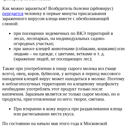
Как можно заразиться? Возбудитель болезни (арбовирус)
передается
человеку в первые минуты присасывания
зараженного вирусом клеща вместе с обезболивающей
слюной:
при посещении эндемичных по ВКЭ территорий в
лесах, лесопарках, на индивидуальных садово-
огородных участках;
при заносе клещей животными (собаками, кошками) или
людьми – на одежде, с цветами, ветками и т. д.
(заражение людей, не посещающих лес);
Также при употреблении в пищу сырого молока коз (чаще
всего), овец, коров, буйволов, у которых в период массового
нападения клещей вирус может находиться в молоке. Поэтому
в неблагополучных территориях по клещевому энцефалиту
необходимо употреблять этот продукт только после
кипячения. Заразным является не только сырое молоко, но и
продукты, приготовленные из него: творог, сметана.
При втирании в кожу вируса при раздавливании клеща
или расчесывании места укуса.
По состоянию на начало мая этого года в Московской