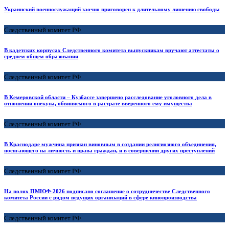
Украинский военнослужащий заочно приговорен к длительному лишению свободы
Следственный комитет РФ
В кадетских корпусах Следственного комитета выпускникам вручают аттестаты о
среднем общем образовании
Следственный комитет РФ
В Кемеровской области – Кузбассе завершено расследование уголовного дела в
отношении опекуна, обвиняемого в растрате вверенного ему имущества
Следственный комитет РФ
В Краснодаре мужчина признан виновным в создании религиозного объединения,
посягающего на личность и права граждан, и в совершении других преступлений
Следственный комитет РФ
На полях ПМЮФ-2026 подписано соглашение о сотрудничестве Следственного
комитета России с рядом ведущих организаций в сфере кинопроизводства
Следственный комитет РФ