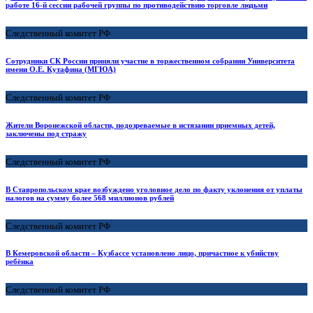
работе 16-й сессии рабочей группы по противодействию торговле людьми
Следственный комитет РФ
Сотрудники СК России приняли участие в торжественном собрании Университета
имени О.Е. Кутафина (МГЮА)
Следственный комитет РФ
Жители Воронежской области, подозреваемые в истязании приемных детей,
заключены под стражу
Следственный комитет РФ
В Ставропольском крае возбуждено уголовное дело по факту уклонения от уплаты
налогов на сумму более 568 миллионов рублей
Следственный комитет РФ
В Кемеровской области – Кузбассе установлено лицо, причастное к убийству
ребёнка
Следственный комитет РФ