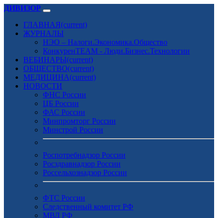
ДИВИЗОР
ГЛАВНАЯ
(current)
ЖУРНАЛЫ
НЭО – Налоги.Экономика.Общество
КонкуренTEAM - Люди.Бизнес.Технологии
ВЕБИНАРЫ
(current)
ОБЩЕСТВО
(current)
МЕДИЦИНА
(current)
НОВОСТИ
ФНС России
ЦБ России
ФАС России
Минпромторг России
Минстрой России
Роспотребнадзор России
Росздравнадзор России
Россельхознадзор России
ФТС России
Следственный комитет РФ
МВД РФ