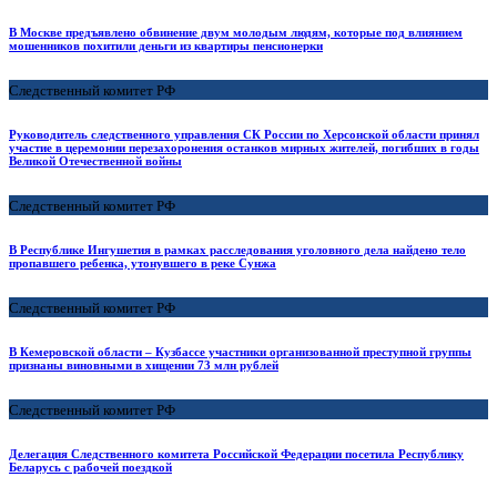
В Москве предъявлено обвинение двум молодым людям, которые под влиянием
мошенников похитили деньги из квартиры пенсионерки
Следственный комитет РФ
Руководитель следственного управления СК России по Херсонской области принял
участие в церемонии перезахоронения останков мирных жителей, погибших в годы
Великой Отечественной войны
Следственный комитет РФ
В Республике Ингушетия в рамках расследования уголовного дела найдено тело
пропавшего ребенка, утонувшего в реке Сунжа
Следственный комитет РФ
В Кемеровской области – Кузбассе участники организованной преступной группы
признаны виновными в хищении 73 млн рублей
Следственный комитет РФ
Делегация Следственного комитета Российской Федерации посетила Республику
Беларусь с рабочей поездкой