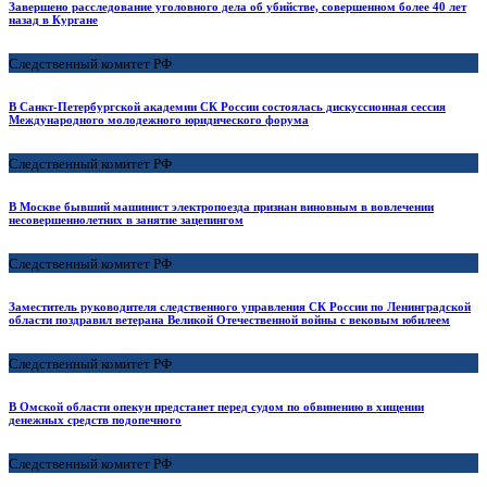
Завершено расследование уголовного дела об убийстве, совершенном более 40 лет
назад в Кургане
Следственный комитет РФ
В Санкт-Петербургской академии СК России состоялась дискуссионная сессия
Международного молодежного юридического форума
Следственный комитет РФ
В Москве бывший машинист электропоезда признан виновным в вовлечении
несовершеннолетних в занятие зацепингом
Следственный комитет РФ
Заместитель руководителя следственного управления СК России по Ленинградской
области поздравил ветерана Великой Отечественной войны с вековым юбилеем
Следственный комитет РФ
В Омской области опекун предстанет перед судом по обвинению в хищении
денежных средств подопечного
Следственный комитет РФ