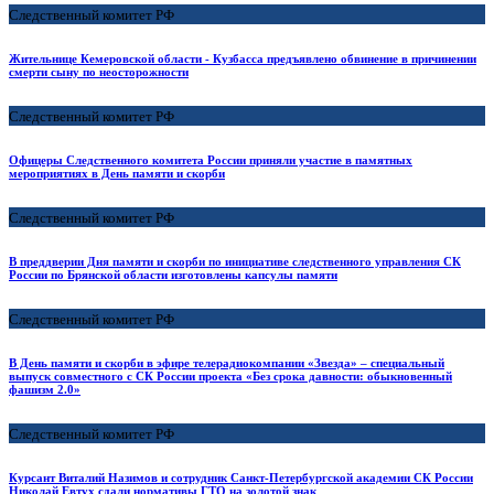
Следственный комитет РФ
Жительнице Кемеровской области - Кузбасса предъявлено обвинение в причинении
смерти сыну по неосторожности
Следственный комитет РФ
Офицеры Следственного комитета России приняли участие в памятных
мероприятиях в День памяти и скорби
Следственный комитет РФ
В преддверии Дня памяти и скорби по инициативе следственного управления СК
России по Брянской области изготовлены капсулы памяти
Следственный комитет РФ
В День памяти и скорби в эфире телерадиокомпании «Звезда» – специальный
выпуск совместного с СК России проекта «Без срока давности: обыкновенный
фашизм 2.0»
Следственный комитет РФ
Курсант Виталий Назимов и сотрудник Санкт-Петербургской академии СК России
Николай Евтух сдали нормативы ГТО на золотой знак