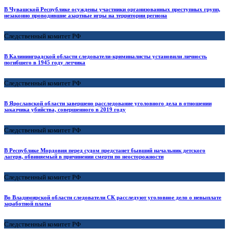
В Чувашской Республике осуждены участники организованных преступных групп,
незаконно проводившие азартные игры на территории региона
Следственный комитет РФ
В Калининградской области следователи-криминалисты установили личность
погибшего в 1945 году летчика
Следственный комитет РФ
В Ярославской области завершено расследование уголовного дела в отношении
заказчика убийства, совершенного в 2019 году
Следственный комитет РФ
В Республике Мордовия перед судом предстанет бывший начальник детского
лагеря, обвиняемый в причинении смерти по неосторожности
Следственный комитет РФ
Во Владимирской области следователи СК расследуют уголовное дело о невыплате
заработной платы
Следственный комитет РФ