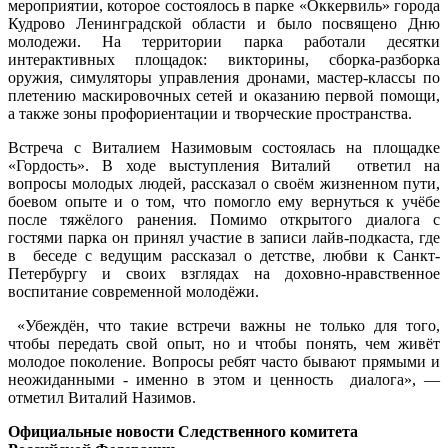
мероприятии, которое состоялось в парке «Оккервиль» города
Кудрово Ленинградской области и было посвящено Дню
молодежи. На территории парка работали десятки
интерактивных площадок: викторины, сборка-разборка
оружия, симуляторы управления дронами, мастер-классы по
плетению маскировочных сетей и оказанию первой помощи,
а также зоны профориентации и творческие пространства.
Встреча с Виталием Назимовым состоялась на площадке
«Гордость». В ходе выступления Виталий ответил на
вопросы молодых людей, рассказал о своём жизненном пути,
боевом опыте и о том, что помогло ему вернуться к учёбе
после тяжёлого ранения. Помимо открытого диалога с
гостями парка он принял участие в записи лайв-подкаста, где
в беседе с ведущим рассказал о детстве, любви к Санкт-
Петербургу и своих взглядах на доховно-нравственное
воспитание современной молодёжи.
«Убеждён, что такие встречи важны не только для того,
чтобы передать свой опыт, но и чтобы понять, чем живёт
молодое поколение. Вопросы ребят часто бывают прямыми и
неожиданными - именно в этом и ценность диалога», —
отметил Виталий Назимов.
Официальные новости Следственного комитета