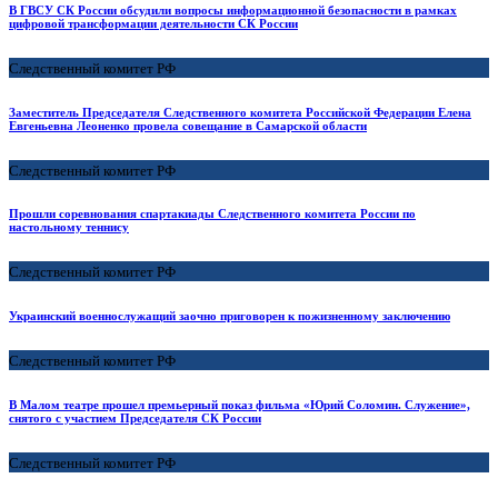
В ГВСУ СК России обсудили вопросы информационной безопасности в рамках
цифровой трансформации деятельности CК России
Следственный комитет РФ
Заместитель Председателя Следственного комитета Российской Федерации Елена
Евгеньевна Леоненко провела совещание в Самарской области
Следственный комитет РФ
Прошли соревнования спартакиады Следственного комитета России по
настольному теннису
Следственный комитет РФ
Украинский военнослужащий заочно приговорен к пожизненному заключению
Следственный комитет РФ
В Малом театре прошел премьерный показ фильма «Юрий Соломин. Служение»,
снятого с участием Председателя СК России
Следственный комитет РФ