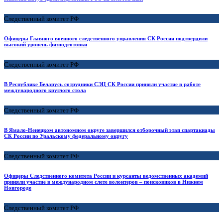
Следственный комитет РФ
Офицеры Главного военного следственного управления СК России подтвердили
высокий уровень физподготовки
Следственный комитет РФ
В Республике Беларусь сотрудники СЭЦ СК России приняли участие в работе
международного круглого стола
Следственный комитет РФ
В Ямало-Ненецком автономном округе завершился отборочный этап спартакиады
СК России по Уральскому федеральному округу
Следственный комитет РФ
Офицеры Следственного комитета России и курсанты ведомственных академий
приняли участие в международном слете волонтеров – поисковиков в Нижнем
Новгороде
Следственный комитет РФ