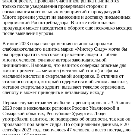
законопроекту. Проверки участников рынка начинаются
только после уведомления проверяемой стороны и
согласования контрольных мероприятий с прокуратурой.
Много времени уходит на вынесение и доставку письменных
предписаний Роспотребнадзора. В итоге небезопасная
продукция может находиться в обороте еще несколько месяцев
после выявления угрозы.
В июне 2023 года своевременная остановка продажи
слабоалкогольного напитка марки «Мистер Сидр» могла бы
бы предотвратить массовое отравление людей и гибель
многих человек, считают авторы законодательной
инициативы. Напомню, что напиток содержал опасные для
жизни примеси — метанол (метиловый спирт) и эфиры
масляной кислоты в смертельной дозировке. В отличие от
этилового спирта, который содержится в обычном алкоголе,
метанол смертельно ядовит: вызывает тяжелое отравление,
слепоту и может приводить к летальному исходу.
Первые случаи отравления были зарегистрированы 3–5 июня
2023 года в нескольких регионах России: Ульяновской и
Самарской областях, Республике Удмуртия. Люди
употребляли напиток, не подозревая об опасности, так как он
продавался под видом сидра. По официальным данным, к 20
сентября 2023 года скончалось 47 человек, а всего пострадало