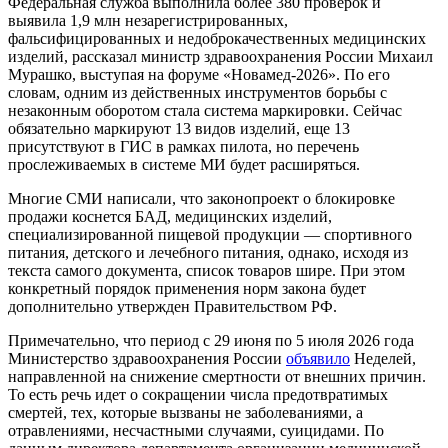
Федеральная служба выполнила более 380 проверок и
выявила 1,9 млн незарегистрированных,
фальсифицированных и недоброкачественных медицинских
изделий, рассказал министр здравоохранения России Михаил
Мурашко, выступая на форуме «Новамед-2026». По его
словам, одним из действенных инструментов борьбы с
незаконным оборотом стала система маркировки. Сейчас
обязательно маркируют 13 видов изделий, еще 13
присутствуют в ГИС в рамках пилота, но перечень
прослеживаемых в системе МИ будет расширяться.
Многие СМИ написали, что законопроект о блокировке
продажи коснется БАД, медицинских изделий,
специализированной пищевой продукции — спортивного
питания, детского и лечебного питания, однако, исходя из
текста самого документа, список товаров шире. При этом
конкретный порядок применения норм закона будет
дополнительно утвержден Правительством РФ.
Примечательно, что период с 29 июня по 5 июля 2026 года
Министерство здравоохранения России
объявило
Неделей,
направленной на снижение смертности от внешних причин.
То есть речь идет о сокращении числа предотвратимых
смертей, тех, которые вызваны не заболеваниями, а
отравлениями, несчастными случаями, суицидами. По