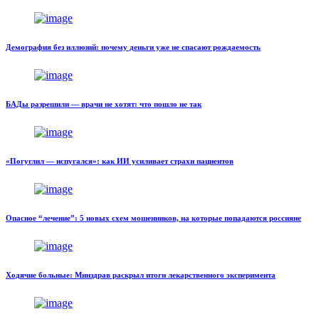
Демография без иллюзий: почему деньги уже не спасают рождаемость
БАДы разрешили — врачи не хотят: что пошло не так
«Погуглил — испугался»: как ИИ усиливает страхи пациентов
Опасное “лечение”: 5 новых схем мошенников, на которые попадаются россияне
Ходячие больные: Минздрав раскрыл итоги лекарственного эксперимента