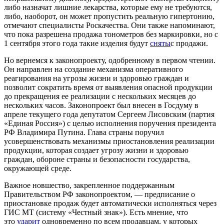
либо назначат лишние лекарства, которые ему не требуются,
либо, наоборот, он может пропустить реальную гипертонию,
отмечают специалисты Роскачества. Они также напоминают,
что пока разрешена продажа тонометров без маркировки, но с
1 сентября этого года такие изделия будут
сняты
с продажи.
Но вернемся к законопроекту, одобренному в первом чтении.
Он направлен на создание механизма оперативного
реагирования на угрозы жизни и здоровью граждан и
позволит сократить время от выявления опасной продукции
до прекращения ее реализации с нескольких месяцев до
нескольких часов. Законопроект был внесен в Госдуму в
апреле текущего года депутатом Сергеем Лисовским (партия
«Единая Россия») с целью исполнения поручения президента
РФ Владимира Путина. Глава страны поручил
усовершенствовать механизмы приостановления реализации
продукции, которая создает угрозу жизни и здоровью
граждан, обороне страны и безопасности государства,
окружающей среде.
Важное новшество, закрепленное поддержанным
Правительством РФ законопроектом, — предписание о
приостановке продаж будет автоматически исполняться через
ГИС МТ (систему «Честный знак»). Есть мнение, что
это
ударит
одновременно по всем продавцам, у которых