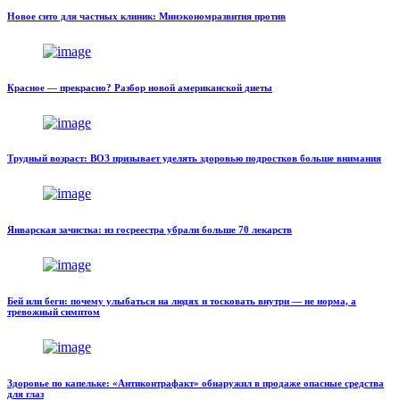
Новое сито для частных клиник: Минэкономразвития против
Красное — прекрасно? Разбор новой американской диеты
Трудный возраст: ВОЗ призывает уделять здоровью подростков больше внимания
Январская зачистка: из госреестра убрали больше 70 лекарств
Бей или беги: почему улыбаться на людях и тосковать внутри — не норма, а
тревожный симптом
Здоровье по капельке: «Антиконтрафакт» обнаружил в продаже опасные средства
для глаз