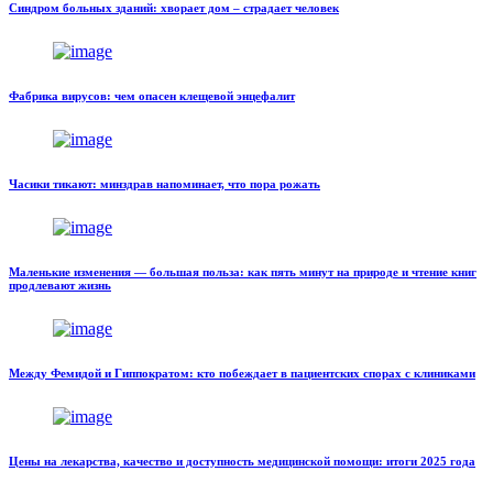
Синдром больных зданий: хворает дом – страдает человек
Фабрика вирусов: чем опасен клещевой энцефалит
Часики тикают: минздрав напоминает, что пора рожать
Маленькие изменения — большая польза: как пять минут на природе и чтение книг
продлевают жизнь
Между Фемидой и Гиппократом: кто побеждает в пациентских спорах с клиниками
Цены на лекарства, качество и доступность медицинской помощи: итоги 2025 года