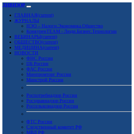
ДИВИЗОР
ГЛАВНАЯ
(current)
ЖУРНАЛЫ
НЭО – Налоги.Экономика.Общество
КонкуренTEAM - Люди.Бизнес.Технологии
ВЕБИНАРЫ
(current)
ОБЩЕСТВО
(current)
МЕДИЦИНА
(current)
НОВОСТИ
ФНС России
ЦБ России
ФАС России
Минпромторг России
Минстрой России
Роспотребнадзор России
Росздравнадзор России
Россельхознадзор России
ФТС России
Следственный комитет РФ
МВД РФ