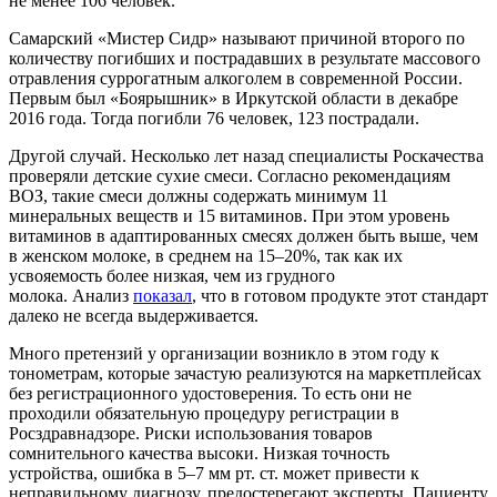
не менее 106 человек.
Самарский «Мистер Сидр» называют причиной второго по
количеству погибших и пострадавших в результате массового
отравления суррогатным алкоголем в современной России.
Первым был «Боярышник» в Иркутской области в декабре
2016 года. Тогда погибли 76 человек, 123 пострадали.
Другой случай. Несколько лет назад специалисты Роскачества
проверяли детские сухие смеси. Согласно рекомендациям
ВОЗ, такие смеси должны содержать минимум 11
минеральных веществ и 15 витаминов. При этом уровень
витаминов в адаптированных смесях должен быть выше, чем
в женском молоке, в среднем на 15–20%, так как их
усвояемость более низкая, чем из грудного
молока. Анализ
показал
, что в готовом продукте этот стандарт
далеко не всегда выдерживается.
Много претензий у организации возникло в этом году к
тонометрам, которые зачастую реализуются на маркетплейсах
без регистрационного удостоверения. То есть они не
проходили обязательную процедуру регистрации в
Росздравнадзоре. Риски использования товаров
сомнительного качества высоки. Низкая точность
устройства,
ошибка в 5–7 мм рт. ст. может привести к
неправильному диагнозу, предостерегают эксперты. Пациенту