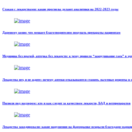
Стакан с лекарствами: какие прогнозы делают аналитики на 2022-2023 годы
Дареному коню: что мешает благотворителям покупать препараты пациентам
Медицина без врачей, аптечка без лекарств: к чему привело “закручивание гаек” в з
Лекарства нет, и не ждите: почему аптеки отказываются ставить льготные рецепты в 
Пилюля под надзором: кто и как следит за качеством лекарств, БАД и ветпрепаратов
Лекарства закодировали: какие нарушения на фармрынке вскрыли благодаря марки