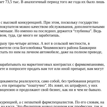
ает 73,5 тыс. В аналогичный период того же года их было лишь
 с высокой конкуренцией. При этом, поскольку государство
 за покупателя можно качеством обслуживания, дополнительными
о меньше. Но именно на последних держится “глубинка”. Ведь
ом, туда, где много не заработаешь.
разу три-четыре аптеки. А вот в сельской местности, в
ду жители села Боголюбовка Чишминского района Башкирии
оехать по ним на личном автомобиле, даже на полном приводе,
зарабатывать на маркетинговых контрактах с фармкомпаниями,
ете и попросите продать вам тот или иной препарат, вам могут
дикаменты реализуются, само собой, без требования рецепта
ь эти препараты “поштучно”. Их ловят, их штрафуют, у них
лицензию и продолжают свой бизнес, как ни в чем не бывало.
уренцией, а с нехваткой фармспециалистов. По его словам, на
 на кассе. Это Филиппов назвал позором как профессии, так и