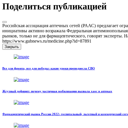
Поделиться публикацией
Российская ассоциация аптечных сетей (РААС) предлагает огра
инициативы активно возражала Федеральная антимонопольная с
рынков, только не для фармацевтического, говорят эксперты. 
https://www.gubnews.ru/medicine.php?id=87891
Закрыть
Все для фронта, все для победы: какие уроки преподнесла СВО
Жгутный дефицит: почему частичная мобилизация вызвала хаос в аптеках
Фармацевтический рынок России 2022: госпитальный, льготный и коммерческий сег