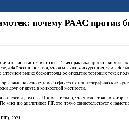
самотек: почему РААС против 
ничить число аптек в стране. Такая практика принята во многи
лужба России, полагая, что чем выше конкуренция, тем в боль
На аптечном рынке бесконтрольное открытие торговых точек под
органами на основе демографических или географических критер
теки друг от друга в конкретной местности.
цию и того и другого. Примечательно, что число стран, в котор
. По мнению аналитиков FIP, это прямо свидетельствует о наме
FIP), 2021: