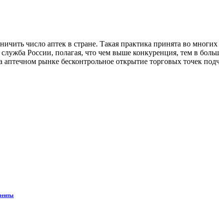
ничить число аптек в стране. Такая практика принята во многи
лужба России, полагая, что чем выше конкуренция, тем в боль
На аптечном рынке бесконтрольное открытие торговых точек под
менты