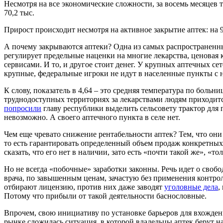
Несмотря на все экономические сложности, за восемь месяцев 
70,2 тыс.
Прирост происходит несмотря на активное закрытие аптек: на
А почему закрываются аптеки? Одна из самых распространенны
регулирует предельные наценки на многие лекарства, ценовая 
сервисами. И то, и другое стоит денег. У крупных аптечных се
крупные, федеральные игроки не идут в населенные пункты с 
К слову, показатель в 4,64 – это средняя температура по боль
труднодоступных территориях за лекарствами людям приходитс
попросили
главу республики выделить сельсовету трактор для п
невозможно. А своего аптечного пункта в селе нет.
Чем еще чревато снижение рентабельности аптек? Тем, что он
то есть гарантировать определенный объем продаж конкретных 
сказать, что его нет в наличии, зато есть «почти такой же», «т
Но не всегда «побочные» заработки законны. Речь идет о своб
врача, по завышенным ценам, зачастую без применения контрол
отбирают лицензию, против них даже заводят
уголовные дела
,
Потому что прибыли от такой деятельности баснословные.
Впрочем, свою инициативу по установке барьеров для вхожден
рынке сложилась ситуация, в которой владельцы аптек берут на