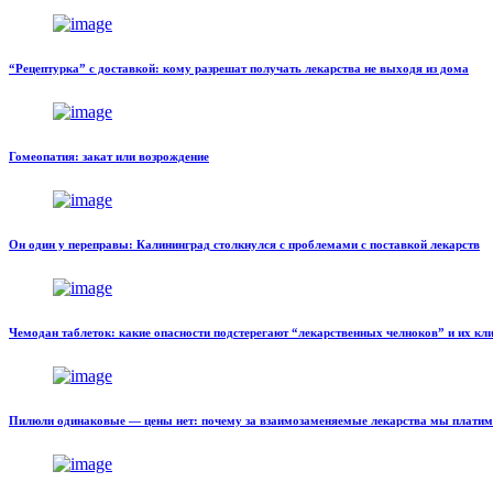
“Рецептурка” с доставкой: кому разрешат получать лекарства не выходя из дома
Гомеопатия: закат или возрождение
Он один у переправы: Калининград столкнулся с проблемами с поставкой лекарств
Чемодан таблеток: какие опасности подстерегают “лекарственных челноков” и их кл
Пилюли одинаковые — цены нет: почему за взаимозаменяемые лекарства мы платим