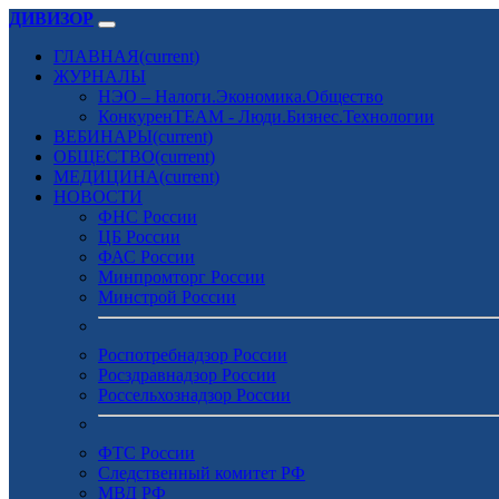
ДИВИЗОР
ГЛАВНАЯ
(current)
ЖУРНАЛЫ
НЭО – Налоги.Экономика.Общество
КонкуренTEAM - Люди.Бизнес.Технологии
ВЕБИНАРЫ
(current)
ОБЩЕСТВО
(current)
МЕДИЦИНА
(current)
НОВОСТИ
ФНС России
ЦБ России
ФАС России
Минпромторг России
Минстрой России
Роспотребнадзор России
Росздравнадзор России
Россельхознадзор России
ФТС России
Следственный комитет РФ
МВД РФ