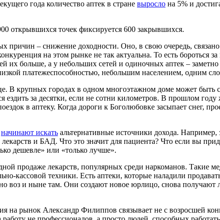
текущего года количество аптек в стране
выросло
на 5% и достиг
 900 открывшихся точек фиксируется 600 закрывшихся.
х причин – снижение доходности. Оно, в свою очередь, связано
конкуренция на этом рынке не так актуальна. То есть бороться
тей их больше, а у небольших сетей и одиночных аптек – заметн
низкой платежеспособностью, небольшим населением, одним слов
нице. В крупных городах в одном многоэтажном доме может быть с
я ездить за десятки, если не сотни километров. В прошлом го
оездок в аптеку. Когда дороги к Боголюбовке засыпает снег, пр
и
начинают искать
альтернативные источники дохода. Например, 
лекарств и БАД. Что это значит для пациента? Что если вы прид
олько дешевле» или «только лучше».
одной продаже лекарств, популярных среди наркоманов. Такие ме
ьно-кассовой техники. Есть аптеки, которые наладили продават
 но воз и ныне там. Они создают новое юрлицо, снова получают 
ия на рынок Александр Филиппов связывает не с возросшей конк
 работу не профессионалов, а просто людей, способных работать