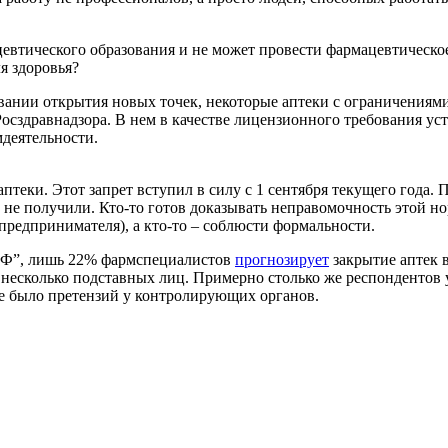
евтического образования и не может провести фармацевтическое 
я здоровья?
ании открытия новых точек, некоторые аптеки с ограничениями,
осздравнадзора. В нем в качестве лицензионного требования ус
мдеятельности.
птеки. Этот запрет вступил в силу с 1 сентября текущего года
 не получили. Кто-то готов доказывать неправомочность этой но
 предпринимателя), а кто-то – соблюсти формальности.
 РФ”, лишь 22% фармспециалистов
прогнозирует
закрытие аптек 
а несколько подставных лиц. Примерно столько же респонденто
не было претензий у контролирующих органов.