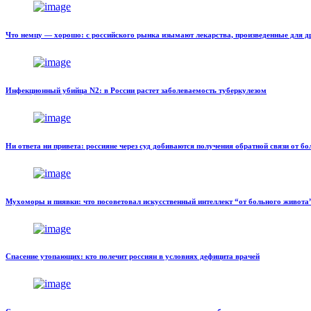
Что немцу — хорошо: с российского рынка изымают лекарства, произведенные для д
Инфекционный убийца N2: в России растет заболеваемость туберкулезом
Ни ответа ни привета: россияне через суд добиваются получения обратной связи от б
Мухоморы и пиявки: что посоветовал искусственный интеллект “от больного живота
Спасение утопающих: кто полечит россиян в условиях дефицита врачей