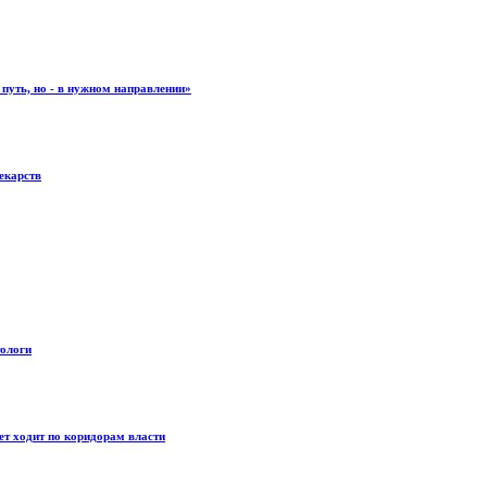
 путь, но - в нужном направлении»
екарств
тологи
ет ходит по коридорам власти