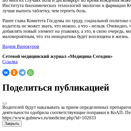
Во многих случаях боль и дискомфорт во время вождения может
Института биохимических технологий экологии и фармации КФУ
лучше выпить таблетку, чем терпеть боль.
Ранее глава Комитета Госдумы по труду, социальной политике 
водитель не может знать, что можно, а что - нельзя. Очевидн
добавлять новый элемент на упаковку, а это, в свою очередь,
маловероятным, что эта инициатива будет воплощена в жизнь.
Вадим Винокуров
Сетевой медицинский журнал «Медицина Сегодня»
Ссылка
Поделиться публикацией
Водителей будут наказывать за прием определенных препарат
деятельности одобрила соответствующие поправки в КоАП. Пе
https://www.gubnews.ru/medicine.php?id=102033
Закрыть