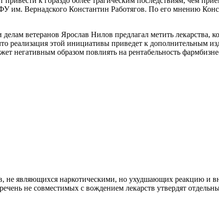
 привести к гораздо более трагическим последствиям, чем прие
 им. Вернадского Константин Работягов. По его мнению Конста
и делам ветеранов Ярослав Нилов предлагал метить лекарства, к
о, что реализация этой инициативы приведет к дополнительным 
 может негативным образом повлиять на рентабельность фармбизн
ов, не являющихся наркотическими, но ухудшающих реакцию и в
речень не совместимых с вождением лекарств утвердят отдельн