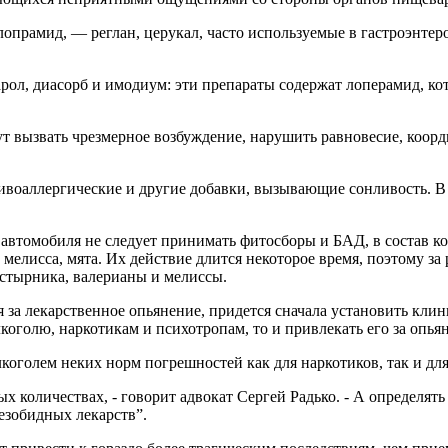
опрамид, — реглан, церукал, часто используемые в гастроэнте
ол, диасорб и имодиум: эти препараты содержат лоперамид, к
вызвать чрезмерное возбуждение, нарушить равновесие, коор
ллергические и другие добавки, вызывающие сонливость. В эт
омобиля не следует принимать фитосборы и БАД, в состав ко
мелисса, мята. Их действие длится некоторое время, поэтому за 
устырника, валерианы и мелиссы.
я за лекарственное опьянение, придется сначала установить клин
коголю, наркотикам и психотропам, то и привлекать его за опья
коголем неких норм погрешностей как для наркотиков, так и для 
х количествах, - говорит адвокат Сергей Радько. - А определят
езобидных лекарств”.