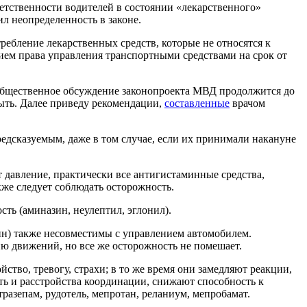
етственности водителей в состоянии «лекарственного»
ил неопределенность в законе.
ребление лекарственных средств, которые не относятся к
нием права управления транспортными средствами на срок от
ку общественное обсуждение законопроекта МВД продолжится до
быть. Далее приведу рекомендации,
составленные
врачом
редсказуемым, даже в том случае, если их принимали накануне
давление, практически все антигистаминные средства,
же следует соблюдать осторожность.
ть (аминазин, неулептил, эглонил).
н) также несовместимы с управлением автомобилем.
ию движений, но все же осторожность не помешает.
, тревогу, страхи; в то же время они замедляют реакции,
ь и расстройства координации, снижают способность к
тразепам, рудотель, мепротан, реланиум, мепробамат.