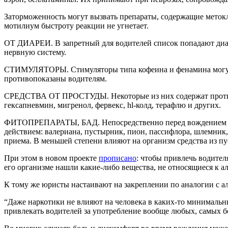
Заторможенность могут вызвать препараты, содержащие метокл
мотилиум быстроту реакции не угнетает.
ОТ ДИАРЕИ. В запретный для водителей список попадают диар
нервную систему.
СТИМУЛЯТОРЫ. Стимуляторы типа кофеина и фенамина могут 
противопоказаны водителям.
СРЕДСТВА ОТ ПРОСТУДЫ. Некоторые из них содержат противоа
гексапневмин, мигренол, фервекс, hl-колд, терафлю и других.
ФИТОПРЕПАРАТЫ, БАД. Непосредственно перед вождением авт
действием: валериана, пустырник, пион, пассифлора, шлемник, 
приема. В меньшей степени влияют на организм средства из п
При этом в новом проекте
прописано
: чтобы привлечь водител
его организме нашли какие-либо вещества, не относящиеся к ал
К тому же юристы настаивают на закреплении по аналогии с ал
“Даже наркотики не влияют на человека в каких-то минимальны
привлекать водителей за употребление вообще любых, самых б