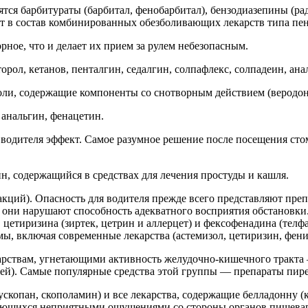
тураты (барбитал, фенобарбитал), бензодиазепины (радедорм
ит в состав комбинированных обезболивающих лекарств типа пен
, что и делает их прием за рулем небезопасным.
кетанов, пенталгин, седалгин, солпафлекс, солпадеин, аналь
боли, содержащие компоненты со снотворным действием (веродон
анальгин, фенацетин.
 водителя эффект. Самое разумное решение после посещения ст
 содержащийся в средствах для лечения простуды и кашля.
). Опасность для водителя прежде всего представляют препа
се они нарушают способность адекватного восприятия обстановк
 цетиризина (зиртек, цетрин и аллерцет) и фексофенадина (телф
мы, включая современные лекарства (астемизол, цетиризин, фени
ствам, угнетающими активность желудочно-кишечного тракта 
ей). Самые популярные средства этой группы — препараты пирен
скопан, скополамин) и все лекарства, содержащие белладонну (кр
дающихся неприятными ощущениями со стороны органов пищевар