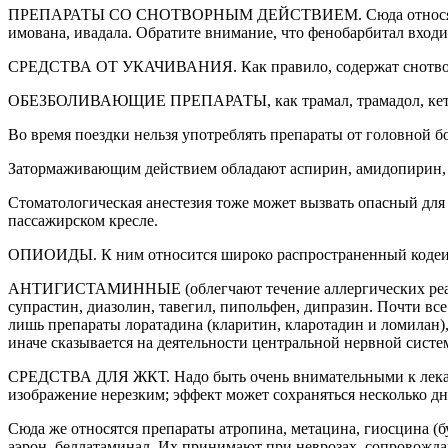
ПРЕПАРАТЫ СО СНОТВОРНЫМ ДЕЙСТВИЕМ. Сюда относятся барби
имована, ивадала. Обратите внимание, что фенобарбитал вход
СРЕДСТВА ОТ УКАЧИВАНИЯ. Как правило, содержат снотворное
ОБЕЗБОЛИВАЮЩИЕ ПРЕПАРАТЫ, как трамал, трамадол, кеторол, 
Во время поездки нельзя употреблять препараты от головной 
Затормаживающим действием обладают аспирин, амидопирин, 
Стоматологическая анестезия тоже может вызвать опасный для
пассажирском кресле.
ОПИОИДЫ. К ним относится широко распространенный кодеин,
АНТИГИСТАМИННЫЕ (облегчают течение аллергических реакций
супрастин, диазолин, тавегил, пипольфен, дипразин. Почти в
лишь препараты лоратадина (кларитин, кларотадин и ломилан),
иначе сказывается на деятельности центральной нервной систе
СРЕДСТВА ДЛЯ ЖКТ. Надо быть очень внимательными к лекар
изображение нерезким; эффект может сохраняться несколько дн
Сюда же относятся препараты атропина, метацина, гиосцина (бу
аэрон, беллатаминал. Их принимают при неврозах, сопровож