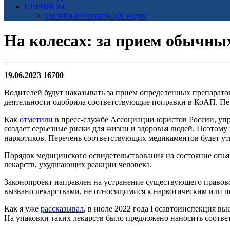
СЕРВИСЫ
Онлайн-генератор QR кодов
На колесах: за прием обычны
19.06.2023
16700
Водителей будут наказывать за прием определенных препарат
деятельности одобрила соответствующие поправки в КоАП. Пе
Как
отметили
в пресс-службе Ассоциации юристов России, упр
создает серьезные риски для жизни и здоровья людей. Поэтом
наркотиков. Перечень соответствующих медикаментов будет ут
Порядок медицинского освидетельствования на состояние опь
лекарств, ухудшающих реакции человека.
Законопроект направлен на устранение существующего правово
вызвано лекарствами, не относящимися к наркотическим или 
Как я уже
рассказывал
, в июле 2022 года Госавтоинспекция вы
На упаковки таких лекарств было предложено наносить соотв