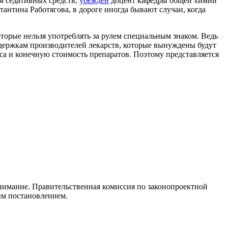
м седативных средств,
убежден
доцент кафедры общей химии
нтина Работягова, в дороге иногда бывают случаи, когда
оторые нельзя употреблять за рулем специальным знаком. Ведь
издержкам производителей лекарств, которые вынуждены будут
еса и конечную стоимость препаратов. Поэтому представляется
нимание. Правительственная комиссия по законопроектной
ым постановлением.