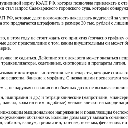
уционной норму КоАП РФ, которая позволяла привлекать к отв
ки стал запрос Салехардского городского суда, который обнаруж
АП РФ, которые дают возможность наказывать водителей за упот
 это предлагается штрафовать в размере 30 тыс. рублей с лише
его, в этом году не стоит ждать его принятия (согласно графи
торые дают представление о том, каким внушительным он может 
верие.
лучше не садиться. Действие этих лекарств может оказаться неп
, транквилизаторы, седативные, снотворные и препараты лития.
ызывают некоторые гипотензивные препараты, которые снижают 
ие вещества, близкие к морфину. С названными препаратами так
 не нарушая сознания и в обычных дозах не вызывая сонливос
, имипрамин и др.) и тетрациклические (мапротилин, миансери
к, паксил, коаксил и им подобные) меньше влияют на координац
ающим эмоциональное напряжение и подавляющим беспокойство
окружающей обстановке. Большие дозы могут вызвать сонливост
, сибазон, валиум, триоксазин, тазепам, нозепам, феназепам, ни