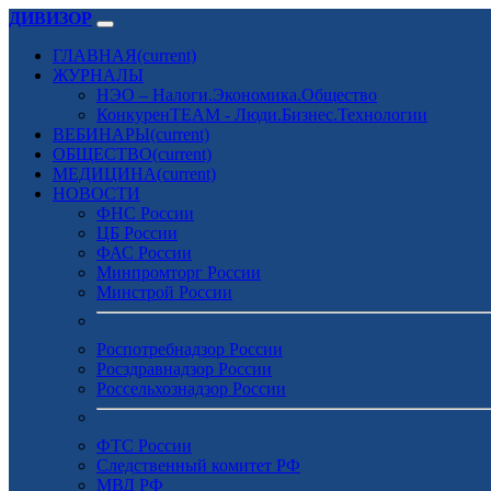
ДИВИЗОР
ГЛАВНАЯ
(current)
ЖУРНАЛЫ
НЭО – Налоги.Экономика.Общество
КонкуренTEAM - Люди.Бизнес.Технологии
ВЕБИНАРЫ
(current)
ОБЩЕСТВО
(current)
МЕДИЦИНА
(current)
НОВОСТИ
ФНС России
ЦБ России
ФАС России
Минпромторг России
Минстрой России
Роспотребнадзор России
Росздравнадзор России
Россельхознадзор России
ФТС России
Следственный комитет РФ
МВД РФ