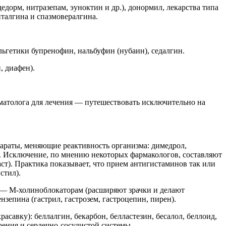
, нитразепам, эуноктин и др.), донормил, лекарства типа
талгина и спазмовералгина.
гетики бупренофин, нальбуфин (нубаин), седалгин.
, диафен).
оматолога для лечения — путешествовать исключительно на
раты, меняющие реактивность организма: димедрол,
и. Исключение, по мнению некоторых фармакологов, составляют
аст). Практика показывает, что прием антигистаминов так или
стил).
— М-холиноблокаторам (расширяют зрачки и делают
зепина (гастрил, гастрозем, гастроцепин, пирен).
асавку): беллалгин, бекарбон, белластезин, бесалол, беллоид,
ения и сердечно-сосудистой системы.