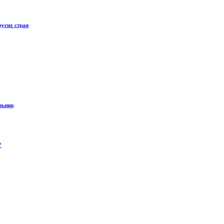
ругих стран
ольниц
”