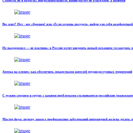
Старость не в радость: продолжительность жизни растет не благодаря, а вопреки
Вес взят? Нет - вес сброшен! или «Если хочешь похудеть, найди для себя комфортный
Не выздоровел — не платишь: в России хотят внедрить новый механизм госзакупок л
Аптека на оленях: как обеспечить лекарствами жителей труднодоступных территорий
С чужим сердцем в груди: с какими проблемами сталкиваются российские трансплан
Мастер йода: почему закон о профилактике заболеваний щитовидной железы десять л