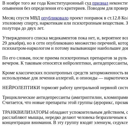
В ноябре того же года Конституционный суд
признал
неконстит
опьянения без определения его критериев. Поводом для провер
Месяц спустя МВД
опубликовало
проект поправок в ст.12.8 Ко
этиловому спирту, наркотикам или психотропным веществам. За
полутора до двух лет.
Утвержденного списка медикаментов пока нет, и, вероятнее вс
29 декабря), но в сети опубликовано множество перечней, ко
психиатром-наркологом и потому вызывающие наибольшее до
По его словам, после приема психотропных препаратов за руль 
вечером. К таковым относятся нейролептики, антидепрессанты
Кроме классических психотропных средств заторможенность в
используемые для лечения аллергий, и опиоиды — наркотическ
НЕЙРОЛЕПТИКИ тормозят работу центральной нервной системы,
Трициклические антидепрессанты (амитриптилин, кломипрамин
Считается, что новые препараты этой группы (аурорикс, проза
ТРАНКВИЛИЗАТОРЫ обладают успокоительным действием, сниж
расслабляют мышцы, нередко делают человека безразличным к 
концентрации внимания. В эту группу входят элениум, седуксен