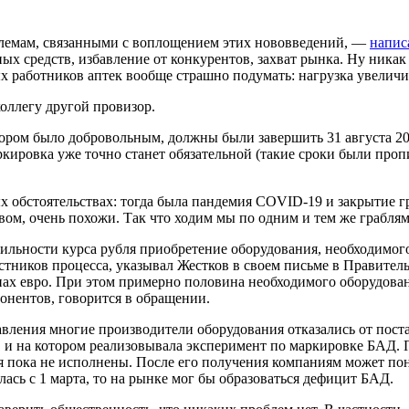
блемам, связанными с воплощением этих нововведений, —
напис
х средств, избавление от конкурентов, захват рынка. Ну никак н
работников аптек вообще страшно подумать: нагрузка увеличится
оллегу другой провизор.
ором было добровольным, должны были завершить 31 августа 20
аркировка уже точно станет обязательной (такие сроки были про
х обстоятельствах: тогда была пандемия COVID-19 и закрытие 
ом, очень похожи. Так что ходим мы по одним и тем же граблям
табильности курса рубля приобретение оборудования, необходим
тников процесса, указывал Жестков в своем письме в Правительс
ах евро. При этом примерно половина необходимого оборудован
онентов, говорится в обращении.
вления многие производители оборудования отказались от поста
в и на котором реализовывала эксперимент по маркировке БАД.
я пока не исполнены. После его получения компаниям может пон
лась с 1 марта, то на рынке мог бы образоваться дефицит БАД.