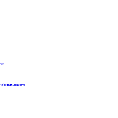
лгам
арубежных лекарств