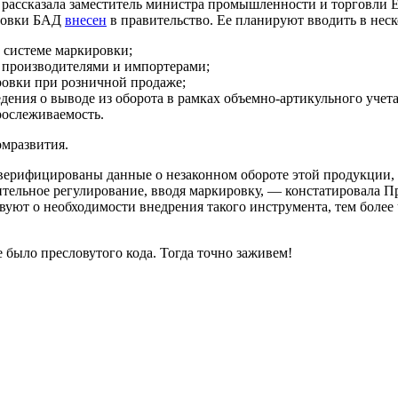
 рассказала заместитель министра промышленности и торговли Е
ировки БАД
внесен
в правительство. Ее планируют вводить в неск
 системе маркировки;
и производителями и импортерами;
ировки при розничной продаже;
едения о выводе из оборота в рамках объемно-артикульного учета
рослеживаемость.
омразвития.
е верифицированы данные о незаконном обороте этой продукции, 
ительное регулирование, вводя маркировку, — констатировала П
вуют о необходимости внедрения такого инструмента, тем более 
не было пресловутого кода. Тогда точно заживем!