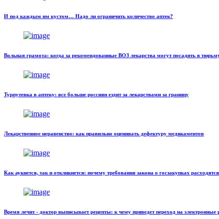
И под каждым им кустом… Надо ли ограничить количество аптек?
Вольная грамота: когда за рекомендованные ВОЗ лекарства могут посадить в тюрьм
Турпутевка в аптеку: все больше россиян ездит за лекарствами за границу
Лекарственное неравенство: как правильно оценивать дефектуру медикаментов
Как аукнется, так и откликнется: почему требования закона о госзакупках расходятс
Время лечит - доктор выписывает рецепты: к чему приведет переход на электронные