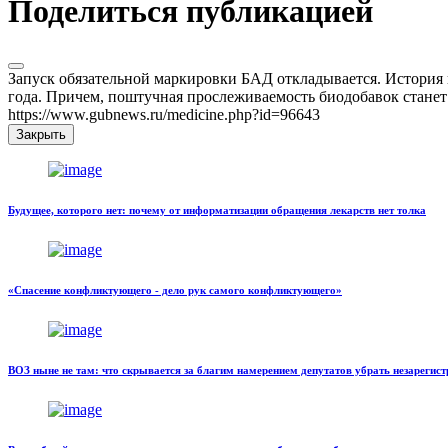
Поделиться публикацией
Запуск обязательной маркировки БАД откладывается. История по
года. Причем, поштучная прослеживаемость биодобавок станет 
https://www.gubnews.ru/medicine.php?id=96643
Закрыть
Будущее, которого нет: почему от информатизации обращения лекарств нет толка
«Спасение конфликтующего - дело рук самого конфликтующего»
ВОЗ ныне не там: что скрывается за благим намерением депутатов убрать незарегис