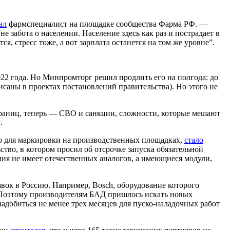
ал
фармспециалист на площадке сообщества Фарма РФ. —
е забота о населении. Население здесь как раз и пострадает в
, стресс тоже, а вот зарплата останется на том же уровне”.
22 года. Но Минпромторг решил продлить его на полгода: до
писаны в проектах постановлений правительства). Но этого не
границ, теперь — СВО и санкции, сложности, которые мешают
.
ого для маркировки на производственных площадках,
стало
тво, в котором просил об отсрочке запуска обязательной
ия не имеет отечественных аналогов, а имеющиеся модули,
вок в Россию. Например, Bosch, оборудование которого
 Поэтому производителям БАД пришлось искать новых
адобиться не менее трех месяцев для пуско-наладочных работ