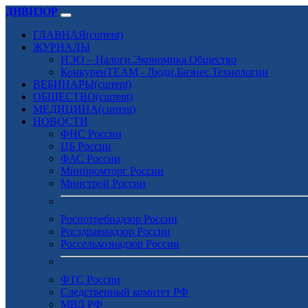
ДИВИЗОР
ГЛАВНАЯ
(current)
ЖУРНАЛЫ
НЭО – Налоги.Экономика.Общество
КонкуренTEAM - Люди.Бизнес.Технологии
ВЕБИНАРЫ
(current)
ОБЩЕСТВО
(current)
МЕДИЦИНА
(current)
НОВОСТИ
ФНС России
ЦБ России
ФАС России
Минпромторг России
Минстрой России
Роспотребнадзор России
Росздравнадзор России
Россельхознадзор России
ФТС России
Следственный комитет РФ
МВД РФ