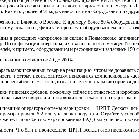
ерить общественность, что никаких проблем нет. В частности,
уют российские аналоги или аналоги из дружественных стран. Д
 Как итог, более 50% кодов наносится на оборудовании из друже
егиона и Ближнего Востока. К примеру, более 80% оборудовани
этому никакого дефицита и проблем с оборудованием нет”, - за
ания и расходных материалов на складе в Подмосковье: аппликат
. По информации оператора, их хватит на шесть месяцев беспер
лей, к примеру, оборудованием и расходниками запаслись 150 с
е позиции составил от 40 до 200%.
 брать маркированный товар на реализацию, чтобы не добавлять
мости, поэтому производителям приходится компенсировать часть
 нерентабельным, что однозначно ведет к закрытию производст
ки пищевых добавок, поскольку сейчас на этикетках и коробках
то же самое говорили и производители лекарств на старте экспе
и позиция оператора системы маркировки — ЦРПТ. Дескать, все 
е промаркировали 5,2 млн упаковок продукции. Отработку способ
у же тест по выбытию маркированных БАД был успешно провед
льности. Что бы ни происходило, ЦРПТ всегда готов предложить 