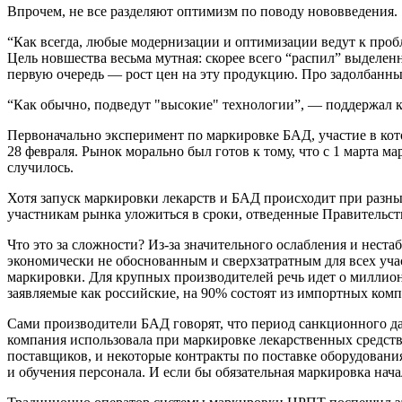
Впрочем, не все разделяют оптимизм по поводу нововведения.
“Как всегда, любые модернизации и оптимизации ведут к про
Цель новшества весьма мутная: скорее всего “распил” выделенны
первую очередь — рост цен на эту продукцию. Про задолбанных 
“Как обычно, подведут "высокие" технологии”, — поддержал к
Первоначально эксперимент по маркировке БАД, участие в кот
28 февраля. Рынок морально был готов к тому, что с 1 марта м
случилось.
Хотя запуск маркировки лекарств и БАД происходит при разны
участникам рынка уложиться в сроки, отведенные Правительств
Что это за сложности? Из-за значительного ослабления и нес
экономически не обоснованным и сверхзатратным для всех учас
маркировки. Для крупных производителей речь идет о миллион
заявляемые как российские, на 90% состоят из импортных комп
Сами производители БАД говорят, что период санкционного да
компания использовала при маркировке лекарственных средст
поставщиков, и некоторые контракты по поставке оборудовани
и обучения персонала. И если бы обязательная маркировка нача