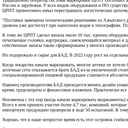
Традиционно оператор системы маркировки ЦРПТ поспешил зав
России и зарубежья. У всех видов оборудования и ПО существ
ЦРПТ превентивно начал перестраивать логистические цепочки.
“Поставки замещены техническими решениями из Азиатского р
уровень уже достигнут при нанесении кодов в типографиях. По
К тому же ЦРПТ сделал запасы около 10 тыс. единиц оборудов
печатающие головки, картриджи, самоклеющийся материал и др
собственные запасы также сформированы у многих производите
Но подорожало и сырье для БАД. В 2022 году рост на отдельны
Когда лекарства начали маркировать, многие аптеки не хотели
аптечные сети отказывается брать БАД из-за увеличенной стои
специализированной пищевой продукции становится абсолютно
Наконец производителям БАД приходится менять дизайн упаков
время, трудозатраты и финансовые вложения. Практически все 
Неизменна с тех пор (когда начали маркировать медикаменты) 
Всего в нем приняло участие более 4,7 тыс. компаний, которы
импортную продукцию проверили в ходе 50 испытаний. К том
Хорошо, что в наше непростое время есть этот островок стаби