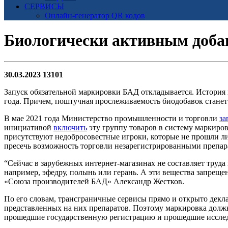
СЕРВИСЫ
Онлайн-генератор QR кодов
Биологически активным добав
30.03.2023
13101
Запуск обязательной маркировки БАД откладывается. История по
года. Причем, поштучная прослеживаемость биодобавок станет 
В мае 2021 года Министерство промышленности и торговли
за
инициативой
включить
эту группу товаров в систему маркиров
присутствуют недобросовестные игроки, которые не прошли л
пресечь возможность торговли незарегистрированными препара
“Сейчас в зарубежных интернет-магазинах не составляет труд
например, эфедру, полынь или герань. А эти вещества запрещ
«Союза производителей БАД» Александр Жестков.
По его словам, трансграничные сервисы прямо и открыто декла
представленных на них препаратов. Поэтому маркировка долж
прошедшие государственную регистрацию и прошедшие исслед