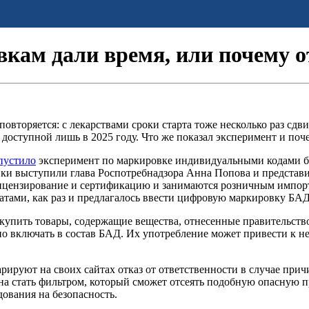
кам дали время, или почему 
вторяется: с лекарствами сроки старта тоже несколько раз сдви
доступной лишь в 2025 году. Что же показал эксперимент и поч
пустило
эксперимент по маркировке индивидуальными кодами б
ки выступили глава Роспотребнадзора Анна Попова и представи
ицензирование и сертификацию и занимаются розничным импорто
тами, как раз и предлагалось ввести цифровую маркировку БАД
а купить товары, содержащие вещества, отнесенные правительс
ено включать в состав БАД. Их употребление может привести к 
рируют на своих сайтах отказ от ответственности в случае прич
на стать фильтром, который сможет отсеять подобную опасную п
ования на безопасность.