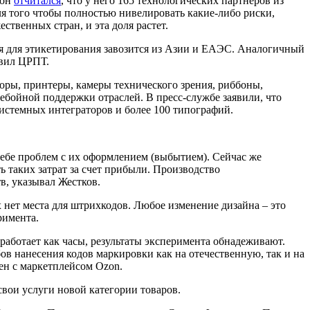
 он
отчитался
, что у него 165 технологических партнеров из
ля того чтобы полностью нивелировать какие-либо риски,
ственных стран, и эта доля растет.
я для этикетирования завозится из Азии и ЕАЭС. Аналогичный
явил ЦРПТ.
оры, принтеры, камеры технического зрения, риббоны,
ебойной поддержки отраслей. В пресс-службе заявили, что
истемных интеграторов и более 100 типографий.
 себе проблем с их оформлением (выбытием). Сейчас же
 таких затрат за счет прибыли. Производство
в, указывал Жестков.
 нет места для штрихкодов. Любое изменение дизайна – это
римента.
работает как часы, результаты эксперимента обнадеживают.
ов нанесения кодов маркировки как на отечественную, так и на
ен с маркетплейсом Ozon.
свои услуги новой категории товаров.