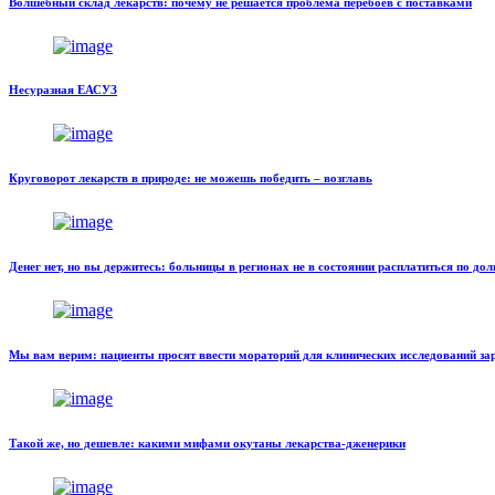
Волшебный склад лекарств: почему не решается проблема перебоев с поставками
Несуразная ЕАСУЗ
Круговорот лекарств в природе: не можешь победить – возглавь
Денег нет, но вы держитесь: больницы в регионах не в состоянии расплатиться по до
Мы вам верим: пациенты просят ввести мораторий для клинических исследований з
Такой же, но дешевле: какими мифами окутаны лекарства-дженерики