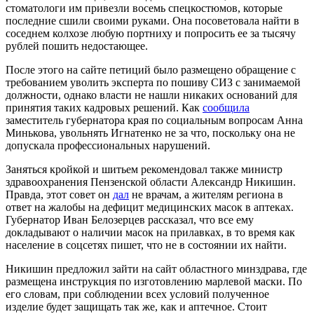
стоматологи им привезли восемь спецкостюмов, которые
последние сшили своими руками. Она посоветовала найти в
соседнем колхозе любую портниху и попросить ее за тысячу
рублей пошить недостающее.
После этого на сайте петиций было размещено обращение с
требованием уволить эксперта по пошиву СИЗ с занимаемой
должности, однако власти не нашли никаких оснований для
принятия таких кадровых решений. Как
сообщила
заместитель губернатора края по социальным вопросам Анна
Минькова, увольнять Игнатенко не за что, поскольку она не
допускала профессиональных нарушений.
Заняться кройкой и шитьем рекомендовал также министр
здравоохранения Пензенской области Александр Никишин.
Правда, этот совет он
дал
не врачам, а жителям региона в
ответ на жалобы на дефицит медицинских масок в аптеках.
Губернатор Иван Белозерцев рассказал, что все ему
докладывают о наличии масок на прилавках, в то время как
население в соцсетях пишет, что не в состоянии их найти.
Никишин предложил зайти на сайт областного минздрава, где
размещена инструкция по изготовлению марлевой маски. По
его словам, при соблюдении всех условий полученное
изделие будет защищать так же, как и аптечное. Стоит