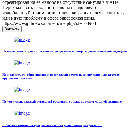
отреагировал на ее жалобу на отсутствие санузла в ФАПе.
Перекладывать с больной головы на здоровую —
излюбленный прием чиновников, когда их просят решить ту
или иную проблему в сфере здравоохранения.
https://www.gubnews.ru/medicine.php?id=108903
Закрыть
Названы новые сроки готовности программы по возрождению школьной медицины
Не мелочиться: общественники предложили печатать инструкции к лекарствам
крупными буквами
Почему лишь каждый четвертый россиянин больше доверяет частной медицине
В России стартовали программы по стимулированию рождаемости