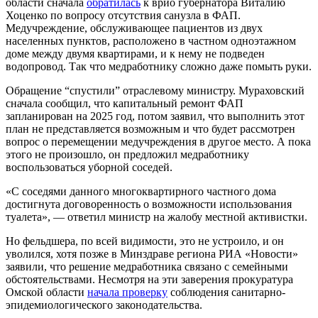
области сначала
обратилась
к врио губернатора Виталию
Хоценко по вопросу отсутствия санузла в ФАП.
Медучреждение, обслуживающее пациентов из двух
населенных пунктов, расположено в частном одноэтажном
доме между двумя квартирами, и к нему не подведен
водопровод. Так что медработнику сложно даже помыть руки.
Обращение “спустили” отраслевому министру. Мураховский
сначала сообщил, что капитальный ремонт ФАП
запланирован на 2025 год, потом заявил, что выполнить этот
план не представляется возможным и что будет рассмотрен
вопрос о перемещении медучреждения в другое место. А пока
этого не произошло, он предложил медработнику
воспользоваться уборной соседей.
«С соседями данного многоквартирного частного дома
достигнута договоренность о возможности использования
туалета», — ответил министр на жалобу местной активистки.
Но фельдшера, по всей видимости, это не устроило, и он
уволился, хотя позже в Минздраве региона РИА «Новости»
заявили, что решение медработника связано с семейными
обстоятельствами. Несмотря на эти заверения прокуратура
Омской области
начала проверку
соблюдения санитарно-
эпидемиологического законодательства.