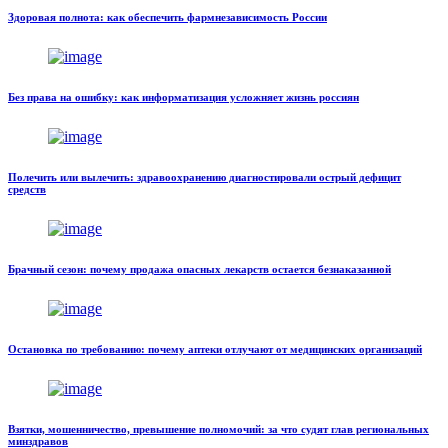
Здоровая полнота: как обеспечить фармнезависимость России
Без права на ошибку: как информатизация усложняет жизнь россиян
Полечить или вылечить: здравоохранению диагностировали острый дефицит
средств
Брачный сезон: почему продажа опасных лекарств остается безнаказанной
Остановка по требованию: почему аптеки отлучают от медицинских организаций
Взятки, мошенничество, превышение полномочий: за что судят глав региональных
минздравов