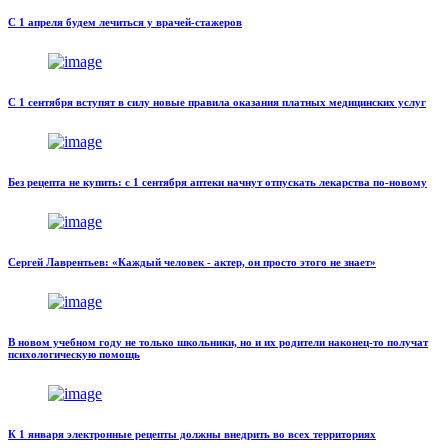
С 1 апреля будем лечиться у врачей-стажеров
С 1 сентября вступят в силу новые правила оказания платных медицинских услуг
Без рецепта не купить: с 1 сентября аптеки начнут отпускать лекарства по-новому
Сергей Лаврентьев: «Каждый человек - актер, он просто этого не знает»
В новом учебном году не только школьники, но и их родители наконец-то получат
психологическую помощь
К 1 января электронные рецепты должны внедрить во всех территориях