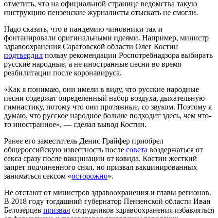
отметить, что на официальной странице ведомства такую
инструкцию пензенские журналисты отыскать не смогли.
Надо сказать, что в пандемию чиновники так и
фонтанировали оригинальными идеями. Например, министр
здравоохранения Саратовской области Олег Костин
подтвердил
пользу рекомендации Роспотребнадзора выбирать
русские народные, а не иностранные песни во время
реабилитации после коронавируса.
«Как я понимаю, они имели в виду, что русские народные
песни содержат определенный набор воздуха, дыхательную
гимнастику, потому что они протяжные, со звуком. Поэтому я
думаю, что русское народное больше подходит здесь, чем что-
то иностранное», — сделал вывод Костин.
Ранее его заместитель Денис Грайфер приобрел
общероссийскую известность после
совета
воздержаться от
секса сразу после вакцинации от ковида. Костин жесткий
запрет подчиненного снял, но призвал вакцинированных
заниматься сексом «
осторожно
».
Не отстают от министров здравоохранения и главы регионов.
В 2018 году тогдашний губернатор Пензенской области Иван
Белозерцев
призвал
сотрудников здравоохранения избавляться