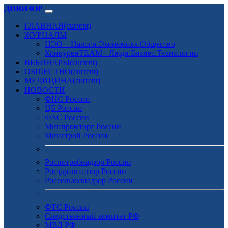
ДИВИЗОР
ГЛАВНАЯ
(current)
ЖУРНАЛЫ
НЭО – Налоги.Экономика.Общество
КонкуренTEAM - Люди.Бизнес.Технологии
ВЕБИНАРЫ
(current)
ОБЩЕСТВО
(current)
МЕДИЦИНА
(current)
НОВОСТИ
ФНС России
ЦБ России
ФАС России
Минпромторг России
Минстрой России
Роспотребнадзор России
Росздравнадзор России
Россельхознадзор России
ФТС России
Следственный комитет РФ
МВД РФ