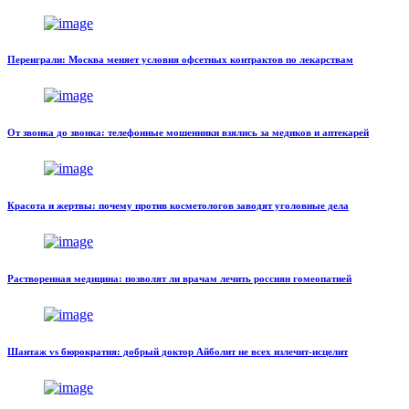
Переиграли: Москва меняет условия офсетных контрактов по лекарствам
От звонка до звонка: телефонные мошенники взялись за медиков и аптекарей
Красота и жертвы: почему против косметологов заводят уголовные дела
Растворенная медицина: позволят ли врачам лечить россиян гомеопатией
Шантаж vs бюрократия: добрый доктор Айболит не всех излечит-исцелит