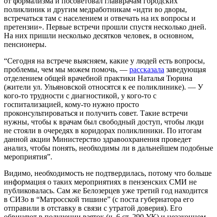
от формализма и посоветовал главврачам городских
поликлиник и другим медработникам «идти во дворы,
встречаться там с населением и отвечать на их вопросы и
претензии». Первые встречи прошли спустя несколько дней.
На них пришли несколько десятков человек, в основном,
пенсионеры.
“Сегодня на встрече выясняем, какие у людей есть вопросы,
проблемы, чем мы можем помочь, —
рассказала
заведующая
отделением общей врачебной практики Наталья Тюрина
(жители ул. Ульяновской относятся к ее поликлинике). — У
кого-то трудности с диагностикой, у кого-то с
госпитализацией, кому-то нужно просто
проконсультироваться и получить совет. Такие встречи
нужны, чтобы к врачам был свободный доступ, чтобы люди
не стояли в очередях в коридорах поликлиники. По итогам
данной акции Министерство здравоохранения проведет
анализ, чтобы понять, необходимы ли в дальнейшем подобные
мероприятия”.
Видимо, необходимость не подтвердилась, потому что больше
информация о таких мероприятиях в пензенских СМИ не
публиковалась. Сам же Белозерцев уже третий год находится
в СИЗо в “Матросской тишине” (с поста губернатора его
отправили в отставку в связи с утратой доверия). Его
обвиняют в получении взяток (ч. 6 ст. 290 УК) и незаконном