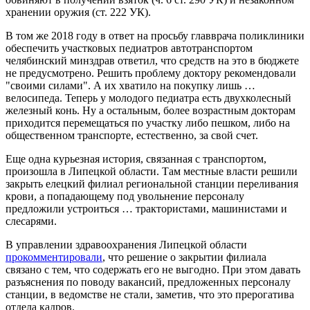
хранении оружия (ст. 222 УК).
В том же 2018 году в ответ на просьбу главврача поликлиники
обеспечить участковых педиатров автотранспортом
челябинский минздрав ответил, что средств на это в бюджете
не предусмотрено. Решить проблему доктору рекомендовали
"своими силами". А их хватило на покупку лишь …
велосипеда. Теперь у молодого педиатра есть двухколесный
железный конь. Ну а остальным, более возрастным докторам
приходится перемещаться по участку либо пешком, либо на
общественном транспорте, естественно, за свой счет.
Еще одна курьезная история, связанная с транспортом,
произошла в Липецкой области. Там местные власти решили
закрыть елецкий филиал региональной станции переливания
крови, а попадающему под увольнение персоналу
предложили устроиться … трактористами, машинистами и
слесарями.
В управлении здравоохранения Липецкой области
прокомментировали
, что решение о закрытии филиала
связано с тем, что содержать его не выгодно. При этом давать
разъяснения по поводу вакансий, предложенных персоналу
станции, в ведомстве не стали, заметив, что это прерогатива
отдела кадров.