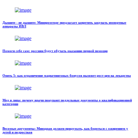
Дышите - не дышите: Минпромторг предлагает запретить закупать импортные
аппараты ИВЛ
Помоги себе сам: россиян будут обучать оказанию первой помощи
Опять 5: как ограничение маркетинговых бонусов вызовет рост цен на лекарства
Мед и липа: почему врачи покупают поддельные документы о квалификационной
категории
Весомые аргументы: Минздрав должен придумать, как бороться с ожирением у
детей и подростков