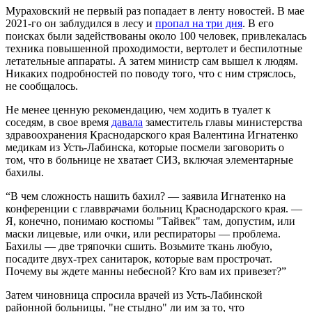
Мураховский не первый раз попадает в ленту новостей. В мае
2021-го он заблудился в лесу и
пропал на три дня
. В его
поисках были задействованы около 100 человек, привлекалась
техника повышенной проходимости, вертолет и беспилотные
летательные аппараты. А затем министр сам вышел к людям.
Никаких подробностей по поводу того, что с ним стряслось,
не сообщалось.
Не менее ценную рекомендацию, чем ходить в туалет к
соседям, в свое время
давала
заместитель главы министерства
здравоохранения Краснодарского края Валентина Игнатенко
медикам из Усть-Лабинска, которые посмели заговорить о
том, что в больнице не хватает СИЗ, включая элементарные
бахилы.
“В чем сложность нашить бахил? — заявила Игнатенко на
конференции с главврачами больниц Краснодарского края. —
Я, конечно, понимаю костюмы "Тайвек" там, допустим, или
маски лицевые, или очки, или респираторы — проблема.
Бахилы — две тряпочки сшить. Возьмите ткань любую,
посадите двух-трех санитарок, которые вам прострочат.
Почему вы ждете манны небесной? Кто вам их привезет?”
Затем чиновница спросила врачей из Усть-Лабинской
районной больницы, "не стыдно" ли им за то, что