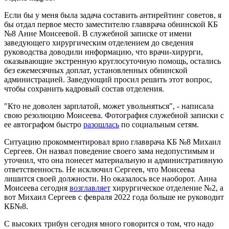
Если бы у меня была задача составить антирейтинг советов, я
бы отдал первое место заместителю главврача обнинской КБ
№8 Анне Моисеевой. В служебной записке от имени
заведующего хирургическим отделением до сведения
руководства доводили информацию, что врачи-хирурги,
оказывающие экстренную круглосуточную помощь, остались
без ежемесячных доплат, установленных обнинской
администрацией. Заведующий просил решить этот вопрос,
чтобы сохранить кадровый состав отделения.
"Кто не доволен зарплатой, может увольняться", - написала
свою резолюцию Моисеева. Фотография служебной записки с
ее автографом быстро
разошлась
по социальным сетям.
Ситуацию прокомментировал врио главврача КБ №8 Михаил
Сергеев. Он назвал поведение своего зама недопустимым и
уточнил, что она понесет материальную и административную
ответственность. Не исключил Сергеев, что Моисеева
лишится своей должности. Но оказалось все наоборот. Анна
Моисеева сегодня
возглавляет
хирургическое отделение №2, а
вот Михаил Сергеев с февраля 2022 года больше не руководит
КБ№8.
С высоких трибун сегодня много говорится о том, что надо