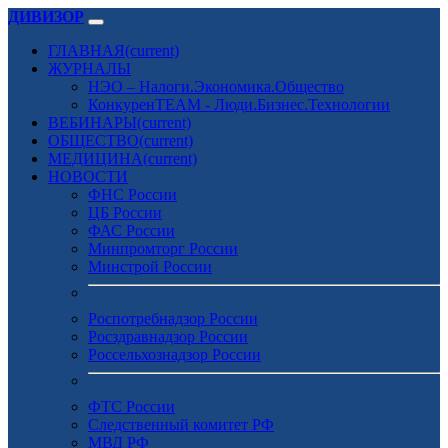
ДИВИЗОР
ГЛАВНАЯ
(current)
ЖУРНАЛЫ
НЭО – Налоги.Экономика.Общество
КонкуренTEAM - Люди.Бизнес.Технологии
ВЕБИНАРЫ
(current)
ОБЩЕСТВО
(current)
МЕДИЦИНА
(current)
НОВОСТИ
ФНС России
ЦБ России
ФАС России
Минпромторг России
Минстрой России
Роспотребнадзор России
Росздравнадзор России
Россельхознадзор России
ФТС России
Следственный комитет РФ
МВД РФ