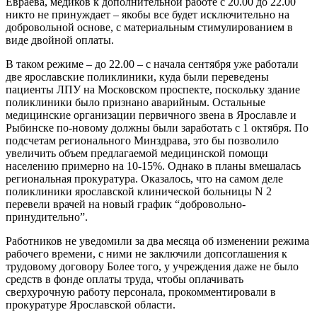
Евраева, медиков к дополнительной работе с 20.00 до 22.00
никто не принуждает – якобы все будет исключительно на
добровольной основе, с материальным стимулированием в
виде двойной оплаты.
В таком режиме – до 22.00 – с начала сентября уже работали
две ярославские поликлиники, куда были переведены
пациенты ЛПУ на Московском проспекте, поскольку здание
поликлиники было признано аварийным. Остальные
медицинские организации первичного звена в Ярославле и
Рыбинске по-новому должны были заработать с 1 октября. По
подсчетам регионального Минздрава, это бы позволило
увеличить объем предлагаемой медицинской помощи
населению примерно на 10-15%. Однако в планы вмешалась
региональная прокуратура. Оказалось, что на самом деле
поликлиники ярославской клинической больницы N 2
перевели врачей на новый график “добровольно-
принудительно”.
Работников не уведомили за два месяца об изменении режима
рабочего времени, с ними не заключили допсоглашения к
трудовому договору Более того, у учреждения даже не было
средств в фонде оплаты труда, чтобы оплачивать
сверхурочную работу персонала, прокомментировали в
прокуратуре Ярославской области.