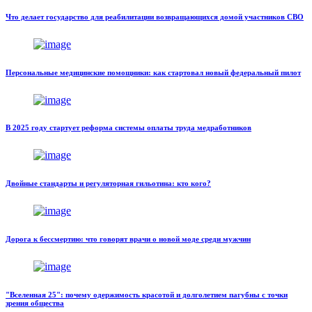
Что делает государство для реабилитации возвращающихся домой участников СВО
Персональные медицинские помощники: как стартовал новый федеральный пилот
В 2025 году стартует реформа системы оплаты труда медработников
Двойные стандарты и регуляторная гильотина: кто кого?
Дорога к бессмертию: что говорят врачи о новой моде среди мужчин
"Вселенная 25": почему одержимость красотой и долголетием пагубны с точки
зрения общества