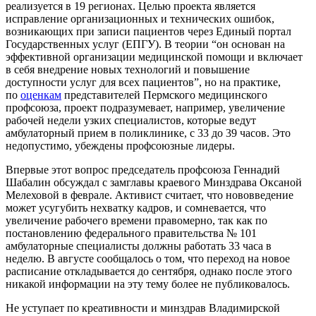
реализуется в 19 регионах. Целью проекта является
исправление организационных и технических ошибок,
возникающих при записи пациентов через Единый портал
Государственных услуг (ЕПГУ). В теории “он основан на
эффективной организации медицинской помощи и включает
в себя внедрение новых технологий и повышение
доступности услуг для всех пациентов”, но на практике,
по
оценкам
представителей Пермского медицинского
профсоюза, проект подразумевает, например, увеличение
рабочей недели узких специалистов, которые ведут
амбулаторный прием в поликлинике, с 33 до 39 часов. Это
недопустимо, убеждены профсоюзные лидеры.
Впервые этот вопрос председатель профсоюза Геннадий
Шабалин обсуждал с замглавы краевого Минздрава Оксаной
Мелеховой в феврале. Активист считает, что нововведение
может усугубить нехватку кадров, и сомневается, что
увеличение рабочего времени правомерно, так как по
постановлению федерального правительства № 101
амбулаторные специалисты должны работать 33 часа в
неделю. В августе сообщалось о том, что переход на новое
расписание откладывается до сентября, однако после этого
никакой информации на эту тему более не публиковалось.
Не уступает по креативности и минздрав Владимирской