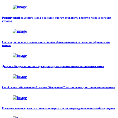
Рецептурный роуминг: когда россияне смогут отоварить рецепт в любом регионе
страны
Сложно, но перспективно: как мировые фармкомпании осваивают африканский
рынок
Депутат Госдумы призвал прокуратуру не тратить время на проверки аптек
Свой совет себе посоветуй: какие “бесценные” наставления дают чиновники врачам
Названы новые сроки готовности программы по возрождению школьной медицины