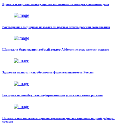
Красота и жертвы: почему против косметологов заводят уголовные дела
Растворенная медицина: позволят ли врачам лечить россиян гомеопатией
Шантаж vs бюрократия: добрый доктор Айболит не всех излечит-исцелит
Здоровая полнота: как обеспечить фармнезависимость России
Без права на ошибку: как информатизация усложняет жизнь россиян
Полечить или вылечить: здравоохранению диагностировали острый дефицит
средств