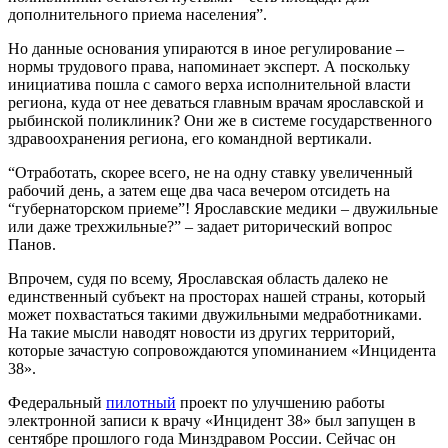
дополнительного приема населения”.
Но данные основания упираются в иное регулирование –
нормы трудового права, напоминает эксперт. А поскольку
инициатива пошла с самого верха исполнительной власти
региона, куда от нее деваться главным врачам ярославской и
рыбинской поликлиник? Они же в системе государственного
здравоохранения региона, его командной вертикали.
“Отработать, скорее всего, не на одну ставку увеличенный
рабочий день, а затем еще два часа вечером отсидеть на
“губернаторском приеме”! Ярославские медики – двужильные
или даже трехжильные?” – задает риторический вопрос
Панов.
Впрочем, судя по всему, Ярославская область далеко не
единственный субъект на просторах нашей страны, который
может похвастаться такими двужильными медработниками.
На такие мысли наводят новости из других территорий,
которые зачастую сопровождаются упоминанием «Инцидента
38».
Федеральный
пилотный
проект по улучшению работы
электронной записи к врачу «Инцидент 38» был запущен в
сентябре прошлого года Минздравом России. Сейчас он