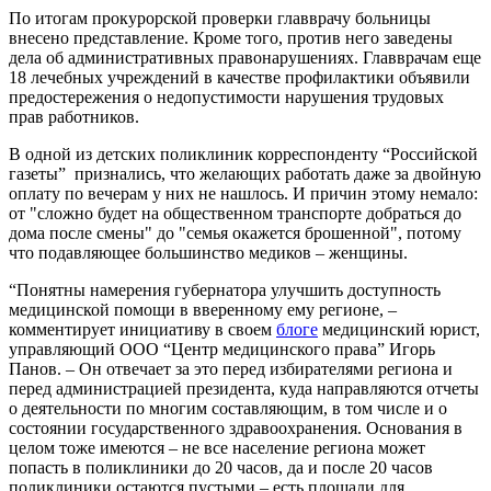
По итогам прокурорской проверки главврачу больницы
внесено представление. Кроме того, против него заведены
дела об административных правонарушениях. Главврачам еще
18 лечебных учреждений в качестве профилактики объявили
предостережения о недопустимости нарушения трудовых
прав работников.
В одной из детских поликлиник корреспонденту “Российской
газеты” признались, что желающих работать даже за двойную
оплату по вечерам у них не нашлось. И причин этому немало:
от "сложно будет на общественном транспорте добраться до
дома после смены" до "семья окажется брошенной", потому
что подавляющее большинство медиков – женщины.
“Понятны намерения губернатора улучшить доступность
медицинской помощи в вверенному ему регионе, –
комментирует инициативу в своем
блоге
медицинский юрист,
управляющий ООО “Центр медицинского права” Игорь
Панов. – Он отвечает за это перед избирателями региона и
перед администрацией президента, куда направляются отчеты
о деятельности по многим составляющим, в том числе и о
состоянии государственного здравоохранения. Основания в
целом тоже имеются – не все население региона может
попасть в поликлиники до 20 часов, да и после 20 часов
поликлиники остаются пустыми – есть площади для