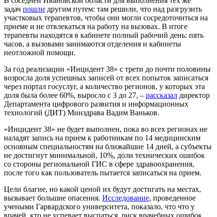
В соседней Ивановской области для выполнения тех же
задач
пошли
другим путем: там решили, что над разгрузить
участковых терапевтов, чтобы они могли сосредоточиться на
приеме и не отвлекаться на работу на вызовах. В итоге
терапевты находятся в кабинете полный рабочий день: пять
часов, а вызовами занимаются отделения и кабинеты
неотложной помощи.
За год реализации «Инцидент 38» с трети до почти половины
возросла доля успешных записей от всех попыток записаться
через портал госуслуг, а количество регионов, у которых эта
доля была более 60%, выросло с 3 до 27, –
рассказал
директор
Департамента цифрового развития и информационных
технологий (ДИТ) Минздрава Вадим Ваньков.
«Инцидент 38» не будет выполнен, пока во всех регионах не
наладят запись на прием к работникам по 14 медицинским
основным специальностям на ближайшие 14 дней, а субъекты
не достигнут минимальной, 10%, доли технических ошибок
со стороны региональной ГИС в сфере здравоохранения,
после того как пользователь пытается записаться на прием.
Цели благие, но какой ценой их будут достигать на местах,
вызывает большие опасения.
Исследование
, проведенное
учеными Гарвардского университета, показало, что что у
врачей, кто не успевает выспаться, риск врачебных ошибок,