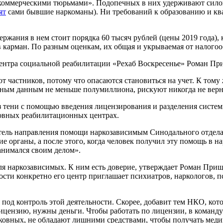
коммерческими тюрьмами». Подопечных в них удерживают силой, 
ят
сами бывшие наркоманы). Ни требований к образованию и ква
ержания в нем стоит порядка 60 тысяч рублей (цены 2019 года), 
 в карман. По разным оценкам, их общая и укрываемая от налого
ентра социальной реабилитации «Рехаб Воскресенье» Роман Пр
частников, потому что опасаются становиться на учет. К тому 
ьным данным не меньше полумиллиона, рискуют никогда не верн
 тени с помощью введения лицензирования и разделения систе
ковных реабилитационных центрах.
итель направления помощи наркозависимым Синодального отдел
органы, а после этого, когда человек получил эту помощь в на
анимался своим делом».
я наркозависимых. К ним есть доверие, утверждает Роман Прищ
сти конкретно его центр приглашает психиатров, наркологов, п
од контроль этой деятельности. Скорее, добавит тем НКО, кото
цензию, нужны деньги. Чтобы работать по лицензии, в команду
рковных, не обладают лишними средствами, чтобы получать мед