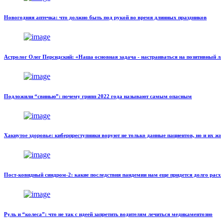
Новогодняя аптечка: что должно быть под рукой во время длинных праздников
Астролог Олег Персидский: «Наша основная задача - настраиваться на позитивный 
Подложили “свинью”: почему грипп 2022 года называют самым опасным
Хакнутое здоровье: киберпреступники воруют не только данные пациентов, но и их ж
Пост-ковидный синдром-2: какие последствия пандемии нам еще придется долго рас
Руль и “колеса”: что не так с идеей запретить водителям лечиться медикаментозно