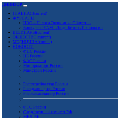
ДИВИЗОР
ГЛАВНАЯ
(current)
ЖУРНАЛЫ
НЭО – Налоги.Экономика.Общество
КонкуренTEAM - Люди.Бизнес.Технологии
ВЕБИНАРЫ
(current)
ОБЩЕСТВО
(current)
МЕДИЦИНА
(current)
НОВОСТИ
ФНС России
ЦБ России
ФАС России
Минпромторг России
Минстрой России
Роспотребнадзор России
Росздравнадзор России
Россельхознадзор России
ФТС России
Следственный комитет РФ
МВД РФ