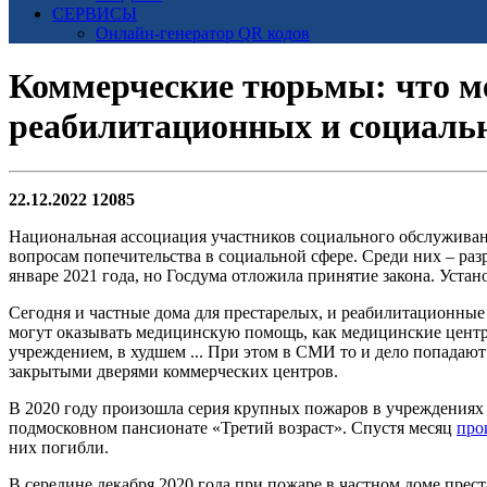
СЕРВИСЫ
Онлайн-генератор QR кодов
Коммерческие тюрьмы: что м
реабилитационных и социаль
22.12.2022
12085
Национальная ассоциация участников социального обслуживани
вопросам попечительства в социальной сфере. Среди них – р
январе 2021 года, но Госдума отложила принятие закона. Уста
Сегодня и частные дома для престарелых, и реабилитационные 
могут оказывать медицинскую помощь, как медицинские центр
учреждением, в худшем ... При этом в СМИ то и дело попадаю
закрытыми дверями коммерческих центров.
В 2020 году произошла серия крупных пожаров в учреждениях
подмосковном пансионате «Третий возраст». Спустя месяц
про
них погибли.
В середине декабря 2020 года при пожаре в частном доме пр