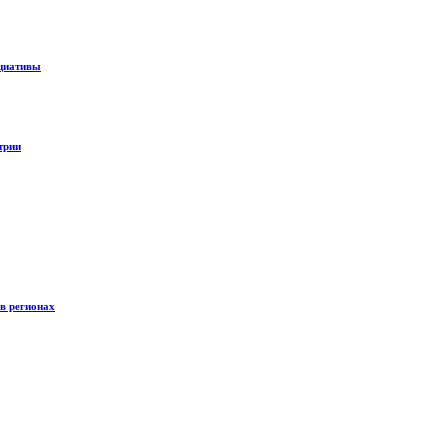
ициативы
трии
 в регионах