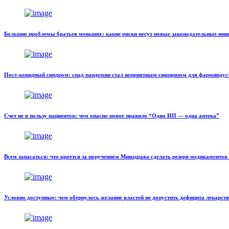
Большие проблемы братьев меньших: какие риски несут новые законодательные ин
Пост-ковидный синдром: спад пандемии стал неприятным сюрпризом для фарминдус
Счет не в пользу пациентов: чем опасно новое правило “Одно ИП — одна аптека”
Всем запасаться: что кроется за поручением Минздрава сделать резерв медикаментов
Условно доступные: чем обернулось желание властей не допустить дефицита лекарств