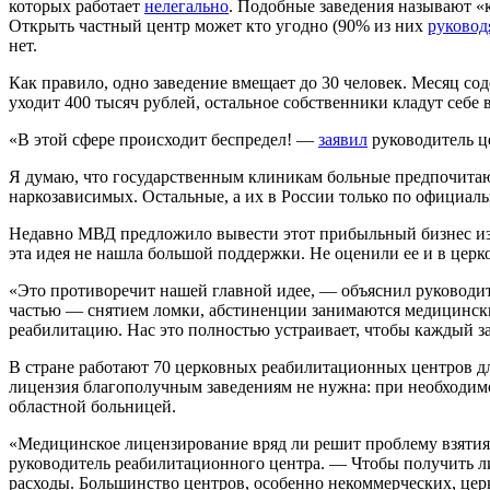
которых работает
нелегально
. Подобные заведения называют «
Открыть частный центр может кто угодно (90% из них
руковод
нет.
Как правило, одно заведение вмещает до 30 человек. Месяц сод
уходит 400 тысяч рублей, остальное собственники кладут себе
«В этой сфере происходит беспредел! —
заявил
руководитель ц
Я думаю, что государственным клиникам больные предпочитают 
наркозависимых. Остальные, а их в России только по официал
Недавно МВД предложило вывести этот прибыльный бизнес из
эта идея не нашла большой поддержки. Не оценили ее и в цер
«Это противоречит нашей главной идее, — объяснил руковод
частью — снятием ломки, абстиненции занимаются медицинские 
реабилитацию. Нас это полностью устраивает, чтобы каждый з
В стране работают 70 церковных реабилитационных центров дл
лицензия благополучным заведениям не нужна: при необходимо
областной больницей.
«Медицинское лицензирование вряд ли решит проблему взятия п
руководитель реабилитационного центра. — Чтобы получить ли
расходы. Большинство центров, особенно некоммерческих, це