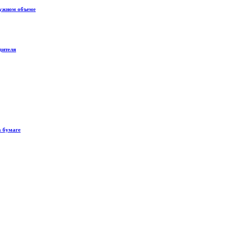
нужном объеме
дителя
а бумаге