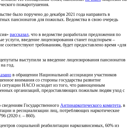
ического пожаротушения.
ьстве было поручено до декабря 2021 года направить в
тных пансионатов для пожилых. Ведомства в свою очередь
ссия»
рассказал
, что в ведомстве разработали предложения по
ые услуги, введение лицензирования станет подспорьем –
е соответствуют требованиям, будет предоставлено время «для
о депутаты выступили за введение лицензирования пансионатов
на год.
казано
в обращении Национальной ассоциации участников
шенное внимания со стороны государства развитие
ой ситуации НАСО исходит из того, что равноценным
твенных организаций, предоставляющих пожилым людям уход с
о сведениям Государственного
Антинаркотического комитета
, в
илитации и ресоциализации лиц, потребляющих наркотические
6 (2020 г. – 860).
 центров социальной реабилитации наркозависимых, 60% из