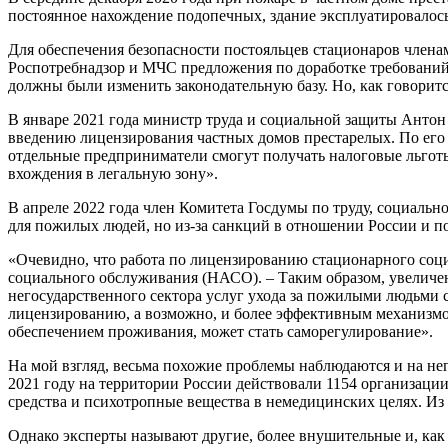
постоянное нахождение подопечных, здание эксплуатировалос
Для обеспечения безопасности постояльцев стационаров члена
Роспотребнадзор и МЧС предложения по доработке требований
должны были изменить законодательную базу. Но, как говорится
В январе 2021 года министр труда и социальной защиты Антон
введению лицензирования частных домов престарелых. По его 
отдельные предприниматели смогут получать налоговые льготы 
вхождения в легальную зону».
В апреле 2022 года член Комитета Госдумы по труду, социальн
для пожилых людей, но из-за санкций в отношении России и п
«Очевидно, что работа по лицензированию стационарного соц
социального обслуживания (НАСО). – Таким образом, увеличен
негосударственного сектора услуг ухода за пожилыми людьми 
лицензированию, а возможно, и более эффективным механизмо
обеспечением проживания, может стать саморегулирование».
На мой взгляд, весьма похожие проблемы наблюдаются и на н
2021 году на территории России действовали 1154 организации
средства и психотропные вещества в немедицинских целях. Из ни
Однако эксперты называют другие, более внушительные и, как