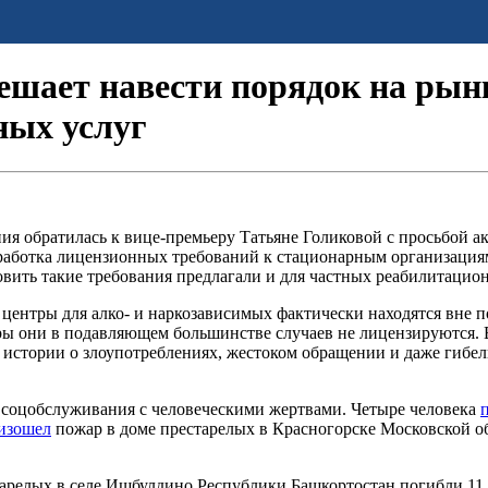
ешает навести порядок на рын
ных услуг
я обратилась к вице-премьеру Татьяне Голиковой с просьбой а
азработка лицензионных требований к стационарным организаци
новить такие требования предлагали и для частных реабилитацио
центры для алко- и наркозависимых фактически находятся вне по
ы они в подавляющем большинстве случаев не лицензируются. В
т истории о злоупотреблениях, жестоком обращении и даже гибе
 соцобслуживания с человеческими жертвами. Четыре человека
изошел
пожар в доме престарелых в Красногорске Московской обл
естарелых в селе Ишбулдино Республики Башкортостан погибли 1