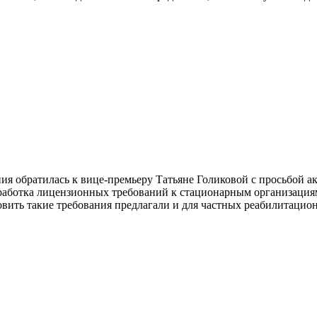
я обратилась к вице-премьеру Татьяне Голиковой с просьбой а
азработка лицензионных требований к стационарным организаци
новить такие требования предлагали и для частных реабилитацио