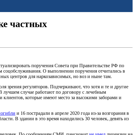
ке частных
ктуализировать поручения Совета при Правительстве РФ по
ям соцобслуживания. О выполнении поручения отчитались в
нных центров для наркозависимых, но воз и ныне там.
ля зрения регуляторов. Подчеркивают, что хотя и те и другие
 лучшем случае работают по договору с лечебным
ли клиентов, которые имеют место за высокими заборами и
погибли
и 16 пострадали в апреле 2020 года из-за возгорания в
асти. В здании в это время находились 30 человек, девять из
1 человек. По сообщениям СМИ, пансионат
не имел
лицензии на