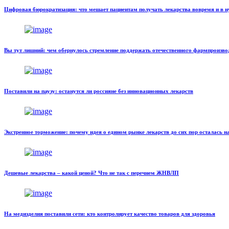
Цифровая бюрократизация: что мешает пациентам получать лекарства вовремя и в 
Вы тут лишний: чем обернулось стремление поддержать отечественного фармпроизво
Поставили на паузу: останутся ли россияне без инновационных лекарств
Экстренное торможение: почему идея о едином рынке лекарств до сих пор осталась н
Дешевые лекарства – какой ценой? Что не так с перечнем ЖНВЛП
На медизделия поставили сети: кто контролирует качество товаров для здоровья