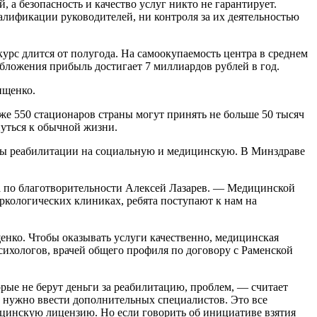
а безопасность и качество услуг никто не гарантирует.
лификации руководителей, ни контроля за их деятельностью
курс длится от полугода. На самоокупаемость центра в среднем
обложения прибыль достигает 7 миллиардов рублей в год.
ищенко.
же 550 стационаров страны могут принять не больше 50 тысяч
уться к обычной жизни.
мы реабилитации на социальную и медицинскую. В Минздраве
а по благотворительности Алексей Лазарев. — Медицинской
ркологических клиниках, ребята поступают к нам на
енко. Чтобы оказывать услуги качественно, медицинская
сихологов, врачей общего профиля по договору с Раменской
рые не берут деньги за реабилитацию, проблем, — считает
 нужно ввести дополнительных специалистов. Это все
ицинскую лицензию. Но если говорить об инициативе взятия